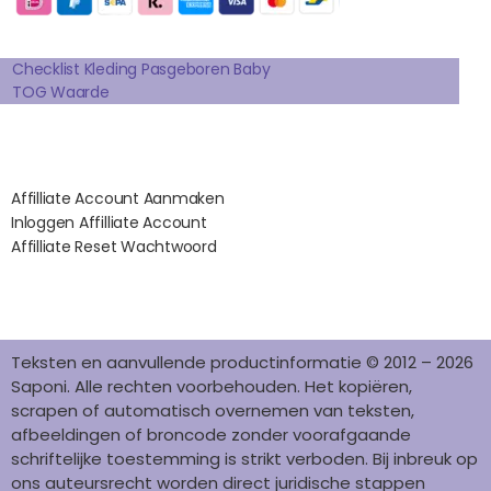
O
G
R
D
K
Extra pagina's
O
R
E
I
K
A
S
N
Checklist Kleding Pasgeboren Baby
TOG Waarde
M
T
Affilates
Affilliate Account Aanmaken
Inloggen Affilliate Account
Affilliate Reset Wachtwoord
©2012 – 2026 saponi.nl | svwdeveloper.nl
Teksten en aanvullende productinformatie © 2012 – 2026
Saponi. Alle rechten voorbehouden. Het kopiëren,
scrapen of automatisch overnemen van teksten,
afbeeldingen of broncode zonder voorafgaande
schriftelijke toestemming is strikt verboden. Bij inbreuk op
ons auteursrecht worden direct juridische stappen