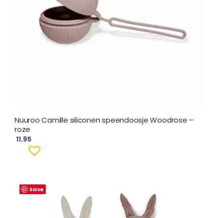
Nuuroo Camille siliconen speendoosje Woodrose –
roze
11.95
Save