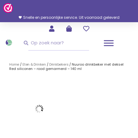
Ga
Naar
De
🖤 Snelle en persoonlijke service. Uit voorraad geleverd
Inhoud
Zoeken
Zoeken
Home
/
Eten & Drinken
/
Drinkbekers
/ Nuuroo drinkbeker met deksel
Red siliconen – rood gemarmerd – 140 ml