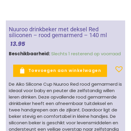
Nuuroo drinkbeker met deksel Red
siliconen – rood gemarmerd – 140 ml
13.95
Nuuroo
Beschikbaarheid:
Slechts 1 resterend op voorraad
drinkbeker
met
Toevoegen aan winkelwagen
deksel
Red
De Aiko Silicone Cup Nuuroo Red rood gemarmerd is
siliconen
ideaal voor baby en peuter die zelfstandig willen
-
leren drinken. Deze opvallende rood gemarmerde
rood
drinkbeker heeft een afneembaar tuitdeksel en
gemarmerd
twee handgrepen aan de zijkant. Daardoor ligt de
-
beker stevig en comfortabel in kleine handjes. De
140
siliconen beker is geschikt voor levensmiddelen en
ml
ondersteunt een veilige overstap naar zelfstandig
aantal