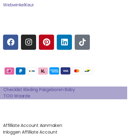
WebwinkelK
Eur
Sociale media
F
I
P
L
T
A
N
I
I
I
C
S
N
N
K
E
T
T
K
T
Betaalmogelijkheden:
B
A
E
E
O
O
G
R
D
K
Extra pagina's
O
R
E
I
K
A
S
N
Checklist Kleding Pasgeboren Baby
TOG Waarde
M
T
Affilates
Affilliate Account Aanmaken
Inloggen Affilliate Account