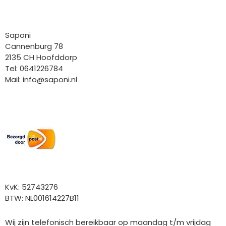
Bedrijfgegevens
Saponi
Cannenburg 78
2135 CH Hoofddorp
Tel: 0641226784
Mail:
info@saponi.nl
Wij versturen met:
Overige gegevens
KvK: 52743276
BTW: NL001614227B11
Wij zijn telefonisch bereikbaar op maandag t/m vrijdag