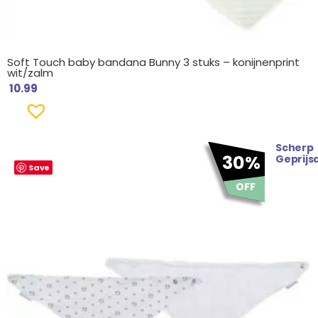
Soft Touch baby bandana Bunny 3 stuks – konijnenprint
wit/zalm
10.99
Scherp
Oorspronkelijke
Huidige
30%
Geprijs
Save
prijs
prijs
was:
is:
OFF
€ 4.99.
€ 3.49.