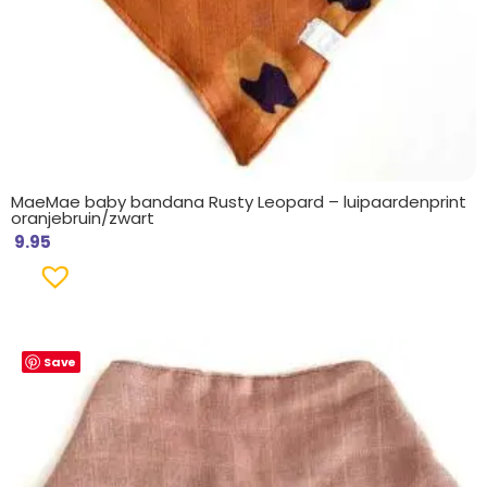
MaeMae baby bandana Rusty Leopard – luipaardenprint
oranjebruin/zwart
9.95
Save