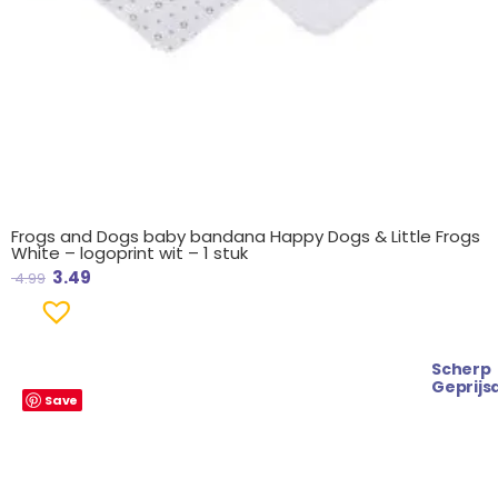
Frogs and Dogs baby bandana Happy Dogs & Little Frogs
White – logoprint wit – 1 stuk
3.49
4.99
Scherp
Oorspronkelijke
Huidige
Geprijs
Save
prijs
prijs
was:
is:
€ 4.99.
€ 3.49.