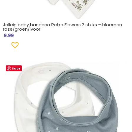
Jollein baby bandana Retro Flowers 2 stuks – bloemen
roze/groen/ivoor
9.99
Save