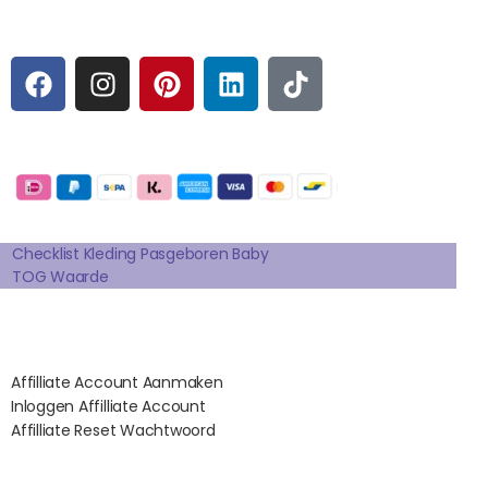
Sociale media
F
I
P
L
T
A
N
I
I
I
C
S
N
N
K
E
T
T
K
T
Betaalmogelijkheden:
B
A
E
E
O
O
G
R
D
K
Extra pagina's
O
R
E
I
K
A
S
N
Checklist Kleding Pasgeboren Baby
TOG Waarde
M
T
Affilates
Affilliate Account Aanmaken
Inloggen Affilliate Account
Affilliate Reset Wachtwoord