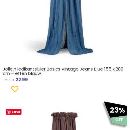
Jollein ledikantsluier Basics Vintage Jeans Blue 155 x 280
cm – effen blauw
22.99
29.99
Oorspronkelijke
Huidige
23%
Save
prijs
prijs
was:
is:
OFF
€ 29.99.
€ 22.99.