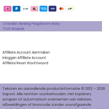
E
T
T
K
T
Betaalmogelijkheden:
B
A
E
E
O
O
G
R
D
K
Extra pagina's
O
R
E
I
K
A
S
N
Checklist Kleding Pasgeboren Baby
TOG Waarde
M
T
Affilates
Affilliate Account Aanmaken
Inloggen Affilliate Account
Affilliate Reset Wachtwoord
©2012 – 2026 saponi.nl | svwdeveloper.nl
Teksten en aanvullende productinformatie © 2012 – 2026
Saponi. Alle rechten voorbehouden. Het kopiëren,
scrapen of automatisch overnemen van teksten,
afbeeldingen of broncode zonder voorafgaande