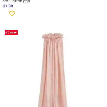
cm – effen grijs
27.99
Save