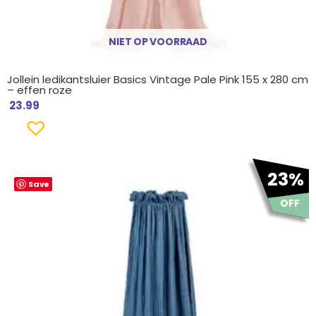
NIET OP VOORRAAD
Jollein ledikantsluier Basics Vintage Pale Pink 155 x 280 cm
– effen roze
23.99
Oorspronkelijke
Huidige
23%
Save
prijs
prijs
was:
is:
OFF
€ 29.99.
€ 22.99.