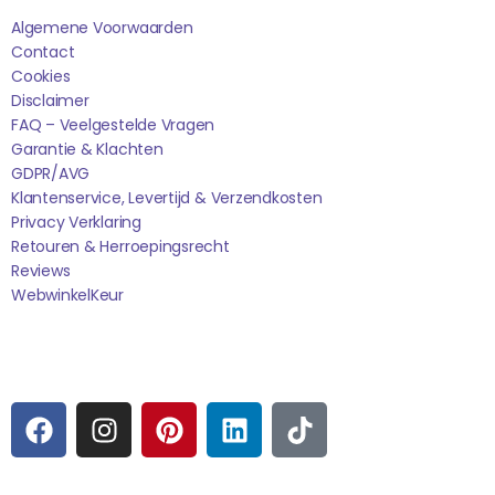
Algemene Voorwaarden
Contact
Cookies
Disclaimer
FAQ – Veelgestelde Vragen
Garantie & Klachten
GDPR/AVG
Klantenservice, Levertijd & Verzendkosten
Privacy Verklaring
Retouren & Herroepingsrecht
Reviews
WebwinkelK
Eur
Sociale media
F
I
P
L
T
A
N
I
I
I
C
S
N
N
K