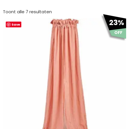
Gesorteerd
op
Toont alle 7 resultaten
nieuwste
Oorspronkelijke
Huidige
23%
Save
prijs
prijs
was:
is:
OFF
€ 29.99.
€ 22.99.