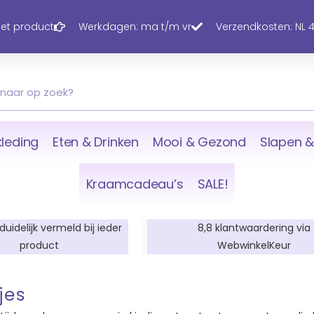
 het product
Werkdagen: ma t/m vr
Verzendkosten: NL 4,
leding
Eten & Drinken
Mooi & Gezond
Slapen &
Kraamcadeau’s
SALE!
 duidelijk vermeld bij ieder
8,8 klantwaardering via
product
WebwinkelKeur
jes