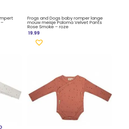
rompert
Frogs and Dogs baby romper lange
 –
mouw meisje Paloma Velvet Pants
Rose Smoke – roze
19.99
D