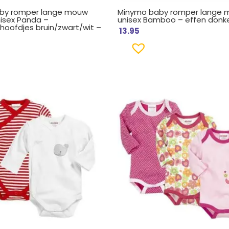
aby romper lange mouw
Minymo baby romper lange
isex Panda –
unisex Bamboo – effen donker
oofdjes bruin/zwart/wit –
13.95