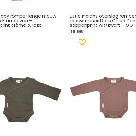
baby romper lange mouw
Little Indians overslag rompe
la Frambozen –
mouw unisex Dots Cloud Dan
rint crème & roze
stippenprint wit/zwart – GOT
16.95
ronkelijke
Huidige
Oorspronkelijke
Huidige
prijs
prijs
prijs
is:
was:
is:
5.
€ 16.95.
€ 19.95.
€ 17.95.