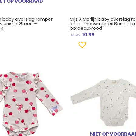
IET OP VOORRAAD
ijn baby overslag romper
Mijs X Merlijn baby overslag 
 unisex Green –
lange mouw unisex Bordeaux
en
bordeauxrood
10.95
14.99
NIET OP VOORRAA