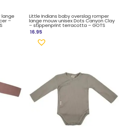
r lange
Little Indians baby overslag romper
cer –
lange mouw unisex Dots Canyon Clay
S
– stippenprint terracotta – GOTS
16.95
Oorspronkelijke
Huidige
prijs
prijs
was:
is:
€ 19.95.
€ 16.95.