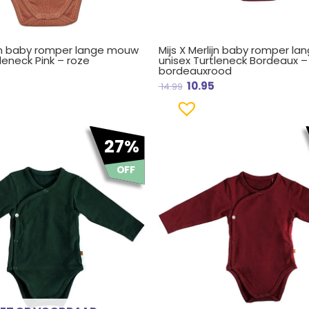
lijn baby romper lange mouw
Mijs X Merlijn baby romper l
leneck Pink – roze
unisex Turtleneck Bordeaux –
bordeauxrood
10.95
14.99
ronkelijke
Huidige
Oorspronkelijke
Huidige
27%
prijs
prijs
prijs
is:
was:
is:
OFF
9.
€ 10.95.
€ 14.99.
€ 10.95.