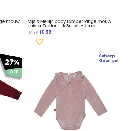
ange mouw
Mijs X Merlijn baby romper lange mouw
unisex Turtleneck Brown – bruin
10.95
14.99
Scherp
27%
Geprijsd
OFF