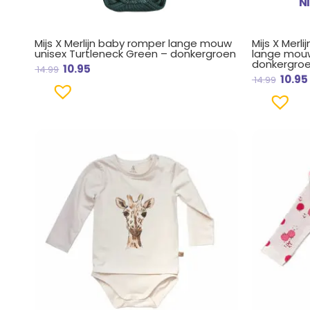
N
Mijs X Merlijn baby romper lange mouw
Mijs X Merl
unisex Turtleneck Green – donkergroen
lange mouw
donkergro
10.95
14.99
10.95
14.99