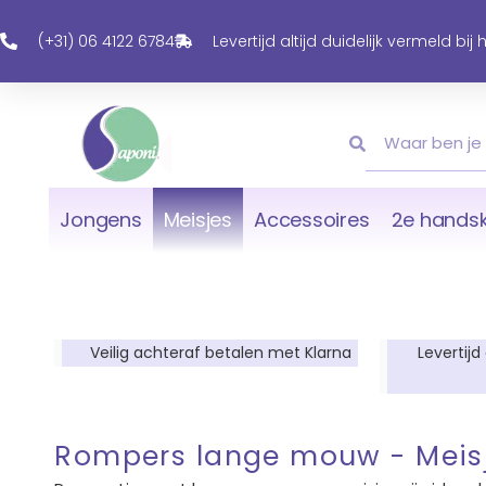
Ga
Naar
(+31) 06 4122 6784
Levertijd altijd duidelijk vermeld bij
De
Inhoud
Zoeken
Zoeken
Jongens
Meisjes
Accessoires
2e handsk
Veilig achteraf betalen met Klarna
Levertijd
Rompers lange mouw - Meis