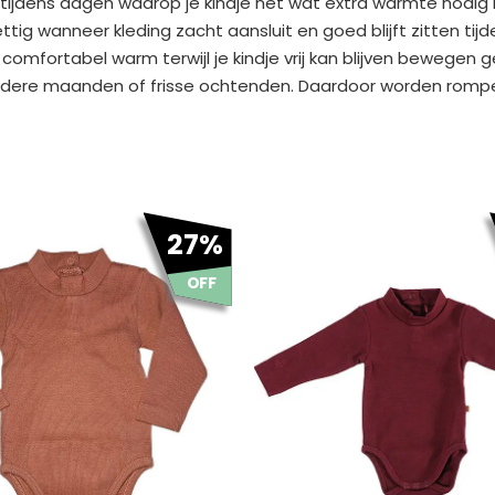
tijdens dagen waarop je kindje net wat extra warmte nodig
rettig wanneer kleding zacht aansluit en goed blijft zitten 
fortabel warm terwijl je kindje vrij kan blijven bewegen 
oudere maanden of frisse ochtenden. Daardoor worden rompe
ronkelijke
Huidige
Oorspronkelijke
Huidige
27%
prijs
prijs
prijs
is:
was:
is:
OFF
9.
€ 10.95.
€ 14.99.
€ 10.95.