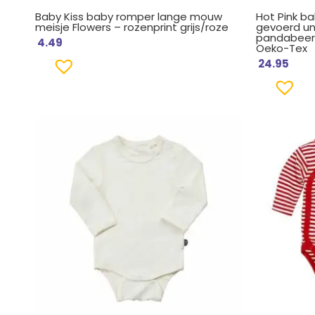
Baby Kiss baby romper lange mouw
Hot Pink b
meisje Flowers – rozenprint grijs/roze
gevoerd un
pandabeerh
4.49
Oeko-Tex
24.95