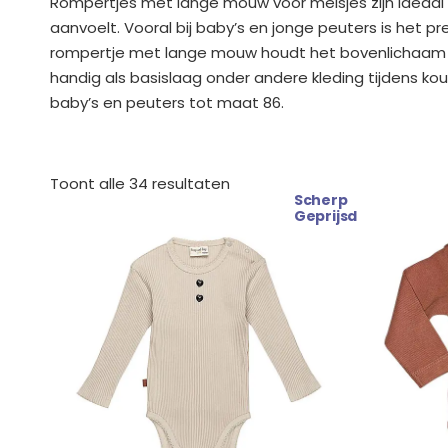
Rompertjes met lange mouw voor meisjes zijn ideaal 
aanvoelt. Vooral bij baby’s en jonge peuters is het p
rompertje met lange mouw houdt het bovenlichaam com
handig als basislaag onder andere kleding tijdens k
baby’s en peuters tot maat 86.
Gesorteerd
op
Toont alle 34 resultaten
nieuwste
Scherp
Oorspronkelijke
Huidige
Oorsp
Geprijsd
prijs
prijs
prijs
was:
is:
was:
€ 24.99.
€ 22.99.
€ 14.9