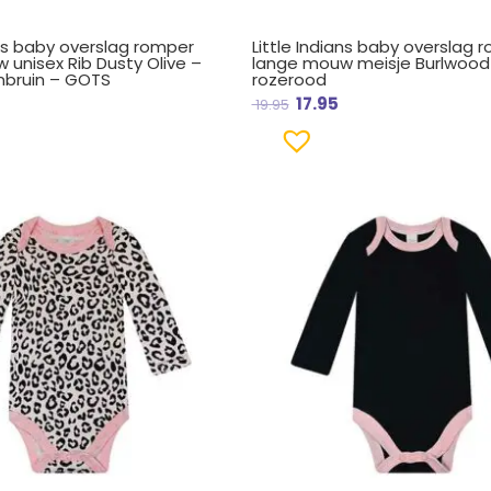
ans baby overslag romper
Little Indians baby overslag 
 unisex Rib Dusty Olive –
lange mouw meisje Burlwood
nbruin – GOTS
rozerood
17.95
19.95