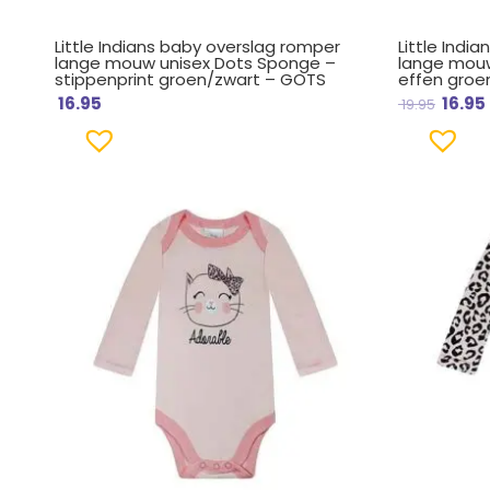
Little Indians baby overslag romper
Little Indi
lange mouw unisex Dots Sponge –
lange mouw
stippenprint groen/zwart – GOTS
effen groe
16.95
16.95
19.95