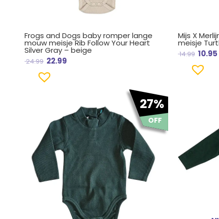
Frogs and Dogs baby romper lange
Mijs X Mer
mouw meisje Rib Follow Your Heart
meisje Turt
Silver Gray – beige
10.95
14.99
22.99
24.99
Oorspronkelijke
Huidige
Oorsp
27%
prijs
prijs
prijs
was:
is:
was:
OFF
€ 14.99.
€ 10.95.
€ 14.9