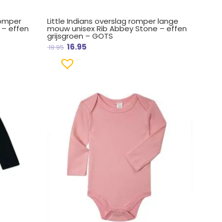
romper
Little Indians overslag romper lange
 – effen
mouw unisex Rib Abbey Stone – effen
grijsgroen – GOTS
16.95
19.95