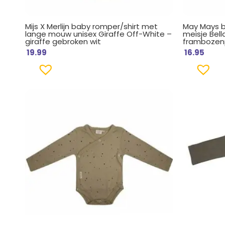
Mijs X Merlijn baby romper/shirt met
May Mays 
lange mouw unisex Giraffe Off-White –
meisje Bel
giraffe gebroken wit
frambozenp
19.99
16.95
Oorsp
prijs
was:
€ 19.9