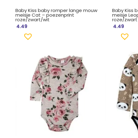
Baby Kiss baby romper lange mouw
Baby Kiss 
meisje Cat – poezenprint
meisje Leop
roze/zwart/wit
roze/zwart
4.49
4.49