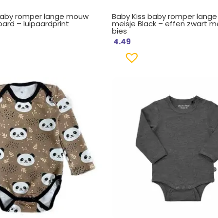
baby romper lange mouw
Baby Kiss baby romper lang
ard – luipaardprint
meisje Black – effen zwart m
bies
4.49