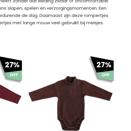
 heeft zonder dat kleding zwaar of oncomfortabel
tijdens slapen, spelen en verzorgingsmomenten. Een
gedurende de dag. Daarnaast zijn deze rompertjes
rtjes met lange mouw veel gebruikt bij meisjes
Oorspronkelijke
Huidige
27%
27%
prijs
prijs
was:
is:
OFF
OFF
€ 14.99.
€ 10.95.