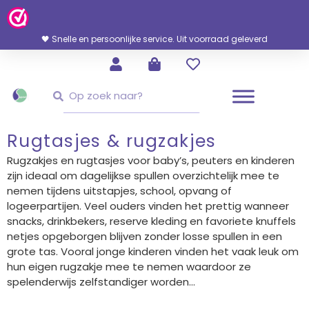
Ga
Naar
De
🖤 Snelle en persoonlijke service. Uit voorraad geleverd
Inhoud
Zoeken
Zoeken
Rugtasjes & rugzakjes
Rugzakjes en rugtasjes voor baby’s, peuters en kinderen
zijn ideaal om dagelijkse spullen overzichtelijk mee te
nemen tijdens uitstapjes, school, opvang of
logeerpartijen. Veel ouders vinden het prettig wanneer
snacks, drinkbekers, reserve kleding en favoriete knuffels
netjes opgeborgen blijven zonder losse spullen in een
grote tas. Vooral jonge kinderen vinden het vaak leuk om
hun eigen rugzakje mee te nemen waardoor ze
spelenderwijs zelfstandiger worden...