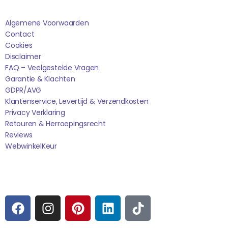
Algemene Voorwaarden
Contact
Cookies
Disclaimer
FAQ – Veelgestelde Vragen
Garantie & Klachten
GDPR/AVG
Klantenservice, Levertijd & Verzendkosten
Privacy Verklaring
Retouren & Herroepingsrecht
Reviews
WebwinkelK
Eur
Sociale media
F
I
P
L
T
A
N
I
I
I
C
S
N
N
K