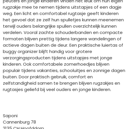
peuters en jonge kinderen vinden het leuk om hun eigen
rugzakje mee te nemen tijdens uitstapjes of een dagje
weg. Een licht en comfortabel rugtasje geeft kinderen
het gevoel dat ze zelf hun spulletjes kunnen meenemen
terwijl ouders belangrijke spullen overzichtelijk kunnen
verdelen. Vooral zachte schouderbanden en compacte
formaten blijven prettig tijdens langere wandelingen of
actieve dagen buiten de deur. Een praktische luiertas of
buggy organizer blijft handig voor grotere
verzorgingsproducten tijdens uitstapjes met jonge
kinderen. Ook comfortabele zomerhoedjes blijven
populair tijdens vakanties, schooluitjes en zonnige dagen
buiten. Door praktisch gebruik, comfort en
zelfstandigheid samen te brengen blijven rugzakjes en
rugtasjes geliefd bij veel ouders en jonge kinderen.
Bedrijfgegevens
Saponi
Cannenburg 78
2135 CH Hoofddorp