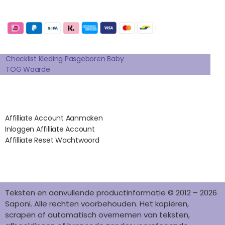
E
T
T
K
T
Betaalmogelijkheden:
B
A
E
E
O
O
G
R
D
K
Extra pagina's
O
R
E
I
K
A
S
N
Checklist Kleding Pasgeboren Baby
TOG Waarde
M
T
Affilates
Affilliate Account Aanmaken
Inloggen Affilliate Account
Affilliate Reset Wachtwoord
©2012 – 2026 saponi.nl | svwdeveloper.nl
Teksten en aanvullende productinformatie © 2012 – 2026
Saponi. Alle rechten voorbehouden. Het kopiëren,
scrapen of automatisch overnemen van teksten,