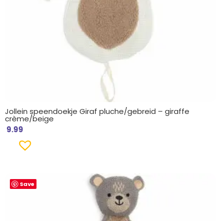
Jollein speendoekje Giraf pluche/gebreid – giraffe
crème/beige
9.99
Save