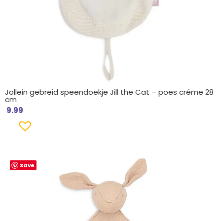
Jollein gebreid speendoekje Jill the Cat – poes créme 28
cm
9.99
Save