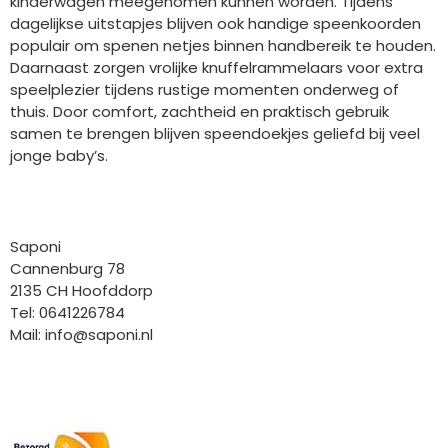
kinderwagen meegenomen kunnen worden. Tijdens
dagelijkse uitstapjes blijven ook handige speenkoorden
populair om spenen netjes binnen handbereik te houden.
Daarnaast zorgen vrolijke knuffelrammelaars voor extra
speelplezier tijdens rustige momenten onderweg of
thuis. Door comfort, zachtheid en praktisch gebruik
samen te brengen blijven speendoekjes geliefd bij veel
jonge baby’s.
Bedrijfgegevens
Saponi
Cannenburg 78
2135 CH Hoofddorp
Tel: 0641226784
Mail:
info@saponi.nl
Wij versturen met: