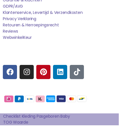
GDPR/AVG
Klantenservice, Levertijd & Verzendkosten
Privacy Verklaring
Retouren & Herroepingsrecht
Reviews
WebwinkelK
Eur
Sociale media
F
I
P
L
T
A
N
I
I
I
C
S
N
N
K
E
T
T
K
T
Betaalmogelijkheden:
B
A
E
E
O
O
G
R
D
K
Extra pagina's
O
R
E
I
K
A
S
N
Checklist Kleding Pasgeboren Baby
TOG Waarde
M
T