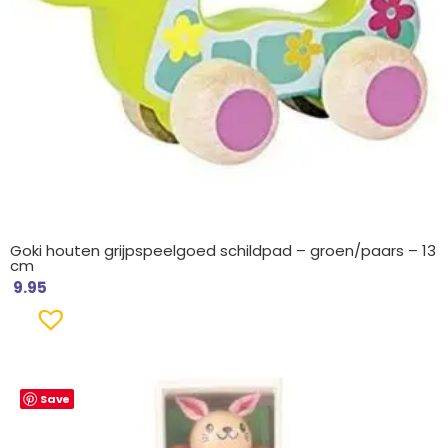
Goki houten grijpspeelgoed schildpad – groen/paars – 13
cm
9.95
Save