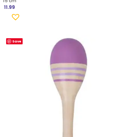
15 cm
11.99
Save