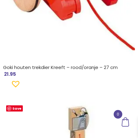
Goki houten trekdier Kreeft – rood/oranje – 27 cm
21.95
Oorspronkelijke
Huidige
Save
prijs
prijs
0
was:
is:
€ 29.95.
€ 23.99.