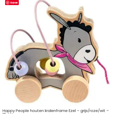
Save
Happy People houten kralenframe Ezel – grijs/roze/wit –