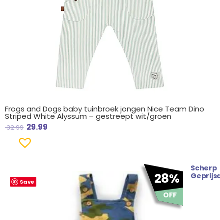
Frogs and Dogs baby tuinbroek jongen Nice Team Dino
Striped White Alyssum – gestreept wit/groen
29.99
32.99
Scherp
Oorspronkelijke
Huidige
28%
Geprijs
Save
prijs
prijs
was:
is:
OFF
€ 27.95.
€ 19.99.