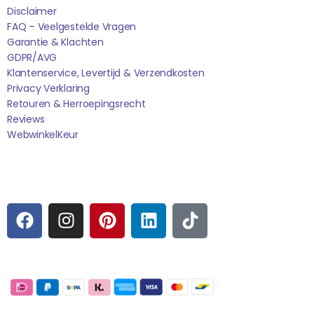
Disclaimer
FAQ – Veelgestelde Vragen
Garantie & Klachten
GDPR/AVG
Klantenservice, Levertijd & Verzendkosten
Privacy Verklaring
Retouren & Herroepingsrecht
Reviews
WebwinkelK
Eur
Sociale media
F
I
P
L
T
A
N
I
I
I
C
S
N
N
K
E
T
T
K
T
Betaalmogelijkheden:
B
A
E
E
O
O
G
R
D
K