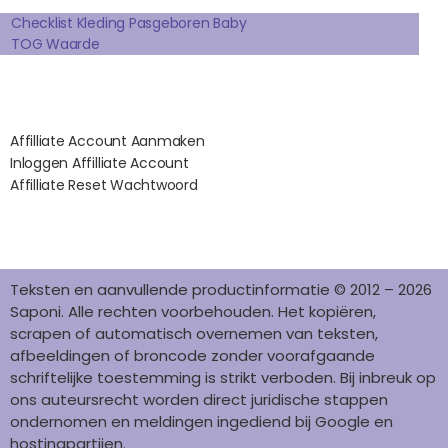
Extra pagina's
O
R
E
I
K
A
S
N
Checklist Kleding Pasgeboren Baby
TOG Waarde
M
T
Affilates
Affilliate Account Aanmaken
Inloggen Affilliate Account
Affilliate Reset Wachtwoord
©2012 – 2026 saponi.nl | svwdeveloper.nl
Teksten en aanvullende productinformatie © 2012 – 2026
Saponi. Alle rechten voorbehouden. Het kopiëren,
scrapen of automatisch overnemen van teksten,
afbeeldingen of broncode zonder voorafgaande
schriftelijke toestemming is strikt verboden. Bij inbreuk op
ons auteursrecht worden direct juridische stappen
ondernomen en meldingen ingediend bij Google en
hostingpartijen.