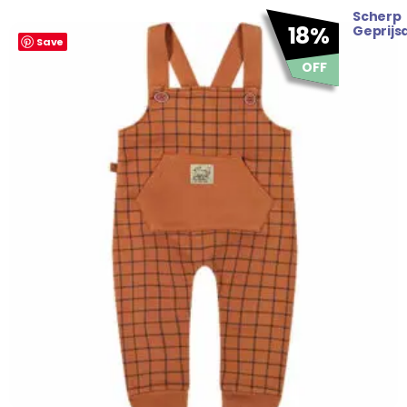
Scherp
Oorspronkelijke
Huidige
18%
Geprijs
Save
prijs
prijs
was:
is:
OFF
€ 27.95.
€ 22.95.