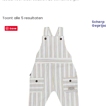
Gesorteerd
op
Toont alle 5 resultaten
nieuwste
Scherp
Oorspronkelijke
Huidige
Geprijs
Save
prijs
prijs
was:
is:
€ 32.99.
€ 29.99.