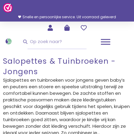
Ga
Naar
De
🖤 Snelle en persoonlijke service. Uit voorraad geleverd
Inhoud
Zoeken
Zoeken
Salopettes & Tuinbroeken -
Jongens
Sjalopettes en tuinbroeken voor jongens geven baby’s
en peuters een stoere en speelse uitstraling terwijl ze
comfortabel kunnen bewegen. De zachte stoffen en
praktische pasvormen maken deze kledingstukken
geschikt voor dagelijks gebruik tijdens het spelen, kruipen
en ontdekken. Daarnaast blijven sjalopettes en
tuinbroeken goed zitten, waardoor je kindje vrij kan
bewegen zonder dat kleding verschuift. Hierdoor zijn ze
ideaal voor ieder seizoen. Zo combineer je...