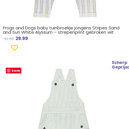
Frogs and Dogs baby tuinbroekje jongens Stripes Sand
and Sun White Alyssum – strepenprint gebroken wit
29.99
32.99
Scherp
Oorspronkelijke
Huidige
Geprijs
Save
prijs
prijs
was:
is:
€ 32.99.
€ 29.99.