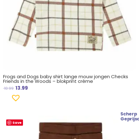
Frogs and Dogs baby shirt lange mouw jongen Checks
Friends in the Woods – blokprint crème
13.99
18.99
Scherp
Oorspronkelijke
Huidige
Geprijs
Save
prijs
prijs
was:
is:
€ 21.99.
€ 19.99.