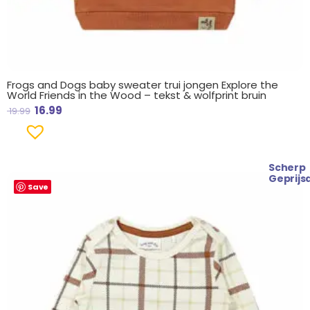
Frogs and Dogs baby sweater trui jongen Explore the
World Friends in the Wood – tekst & wolfprint bruin
16.99
19.99
Scherp
Oorspronkelijke
Huidige
Geprijs
Save
prijs
prijs
was:
is:
€ 18.99.
€ 13.99.