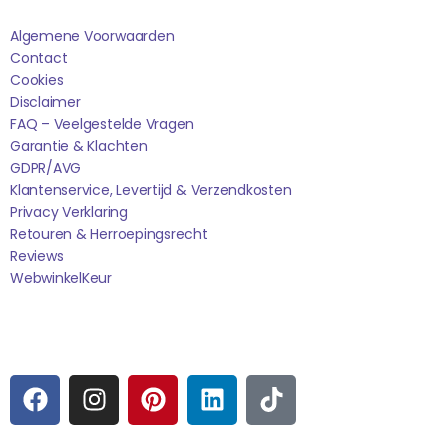
Algemene Voorwaarden
Contact
Cookies
Disclaimer
FAQ – Veelgestelde Vragen
Garantie & Klachten
GDPR/AVG
Klantenservice, Levertijd & Verzendkosten
Privacy Verklaring
Retouren & Herroepingsrecht
Reviews
WebwinkelK
Eur
Sociale media
F
I
P
L
T
A
N
I
I
I
C
S
N
N
K