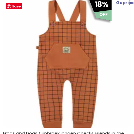
Oorspronkelijke
Huidige
18%
Geprijs
Save
prijs
prijs
was:
is:
OFF
€ 27.95.
€ 22.95.
Frogs and Dogs tuinbroek jongen Checks Friends in the