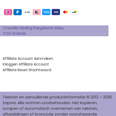
E
T
T
K
T
Betaalmogelijkheden:
B
A
E
E
O
O
G
R
D
K
Extra pagina's
O
R
E
I
K
A
S
N
Checklist Kleding Pasgeboren Baby
TOG Waarde
M
T
Affilates
Affilliate Account Aanmaken
Inloggen Affilliate Account
Affilliate Reset Wachtwoord
©2012 – 2026 saponi.nl | svwdeveloper.nl
Teksten en aanvullende productinformatie © 2012 – 2026
Saponi. Alle rechten voorbehouden. Het kopiëren,
scrapen of automatisch overnemen van teksten,
afbeeldingen of broncode zonder voorafgaande