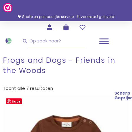
Ga
Naar
De
🖤 Snelle en persoonlijke service. Uit voorraad geleverd
Inhoud
Zoeken
Zoeken
Frogs and Dogs - Friends in
the Woods
Gesorteerd
op
Toont alle 7 resultaten
nieuwste
Scherp
Geprijs
Save