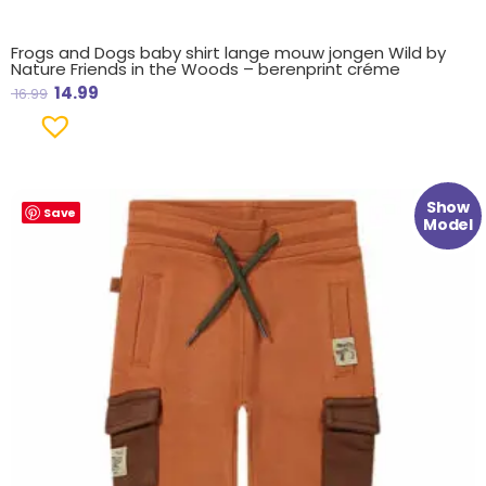
Frogs and Dogs baby shirt lange mouw jongen Wild by
Nature Friends in the Woods – berenprint créme
14.99
16.99
Oorspronkelijke
Huidige
Show
Save
prijs
prijs
Model
was:
is:
€ 18.99.
€ 9.99.