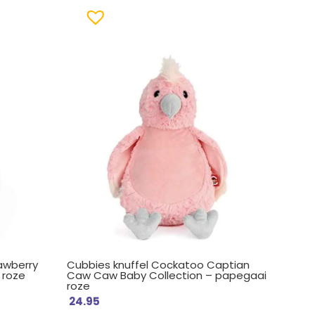
awberry
Cubbies knuffel Cockatoo Captian
 roze
Caw Caw Baby Collection – papegaai
roze
24.95