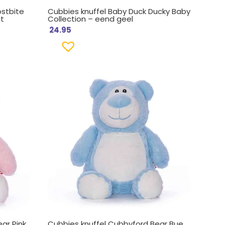
ostbite
Cubbies knuffel Baby Duck Ducky Baby
it
Collection – eend geel
24.95
ar Pink
Cubbies knuffel Cubbyford Bear Bue