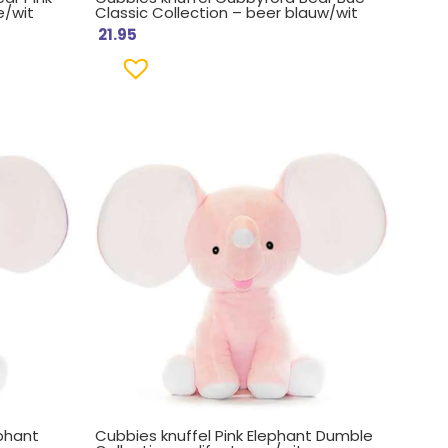
e/wit
Classic Collection – beer blauw/wit
21.95
phant
Cubbies knuffel Pink Elephant Dumble