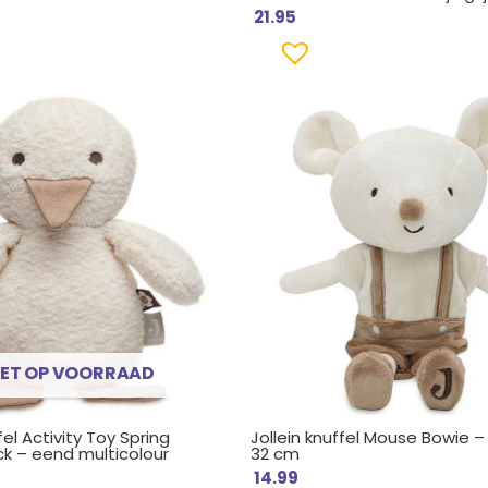
21.95
ronkelijke
uidige
rijs
s:
9.
 9.99.
IET OP VOORRAAD
fel Activity Toy Spring
Jollein knuffel Mouse Bowie –
k – eend multicolour
32 cm
14.99