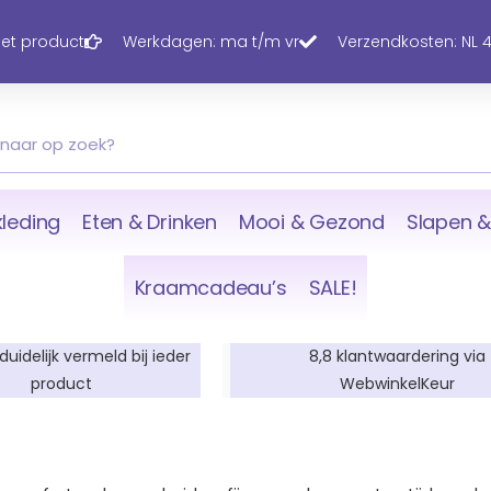
 het product
Werkdagen: ma t/m vr
Verzendkosten: NL 4,
leding
Eten & Drinken
Mooi & Gezond
Slapen &
Kraamcadeau’s
SALE!
 duidelijk vermeld bij ieder
8,8 klantwaardering via
product
WebwinkelKeur