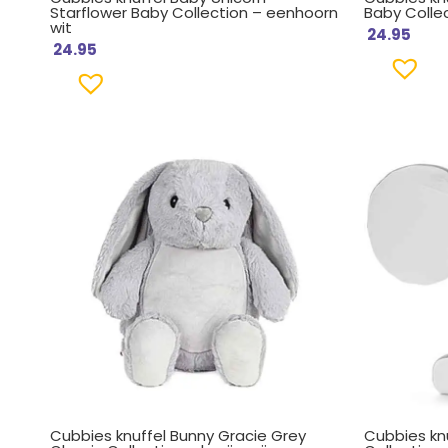
Starflower Baby Collection – eenhoorn
Baby Collec
wit
24.95
24.95
Cubbies knuffel Bunny Gracie Grey
Cubbies kn