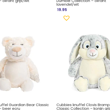
 olifant grijs/wit
Dumble Collection – olifant
lavendel/wit
19.95
uffel Guardian Bear Classic
Cubbies knuffel Clovis Bram
– beer ecru
Classic Collection – konijn gri