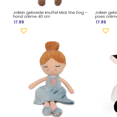
Jollein gebreide knuffel Mick the Dog –
Jollein gebr
hond créme 40 cm
poes crém
17.99
17.99