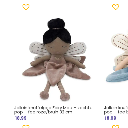
Jollein knuffelpop Fairy Mae – zachte
Jollein knu
pop – fee roze/bruin 32 cm
pop – fee 
18.99
18.99