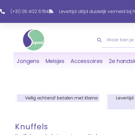
Ga
Naar
(+31) 06 4122 6784
Levertijd altijd duidelijk vermeld bij
De
Inhoud
Zoeken
Zoeken
Jongens
Meisjes
Accessoires
2e handsk
Veilig achteraf betalen met Klarna
Levertijd
Knuffels