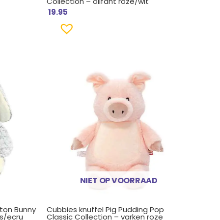
Collection – olifant roze/wit
19.95
NIET OP VOORRAAD
pton Bunny
Cubbies knuffel Pig Pudding Pop
js/ecru
Classic Collection – varken roze