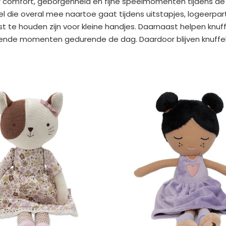
oor comfort, geborgenheid en fijne speelmomenten tijdens
l die overal mee naartoe gaat tijdens uitstapjes, logeerpar
st te houden zijn voor kleine handjes. Daarnaast helpen knuff
de momenten gedurende de dag. Daardoor blijven knuffels ge
Gesorteerd
op
ieuwste