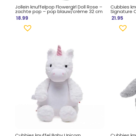
Jollein knuffelpop Flowergirl Doll Rose –
Cubbies kn
zachte pop – pop blauw/crème 32 cm
Signature C
18.99
21.95
Cubbies knuffel Baby Unicorn
Cubbies knu