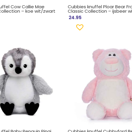
uffel Cow Callie Mae
Cubbies knuffel Ploar Bear Fr
ollection – koe wit/zwart
Classic Collection – ijsbeer w
24.95
ffel Baby Penguin Pingi
Cubbies knuffel Cubbyford Be