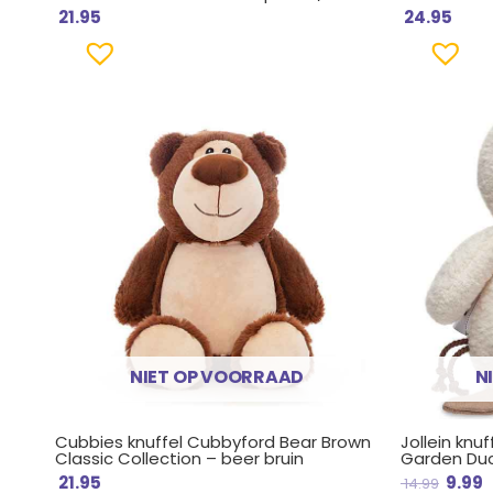
21.95
24.95
Oorsp
H
prijs
p
was:
i
€ 14.9
€
NIET OP VOORRAAD
N
Cubbies knuffel Cubbyford Bear Brown
Jollein knuf
Classic Collection – beer bruin
Garden Duc
21.95
9.99
14.99