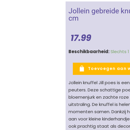
Jollein gebreide kn
cm
17.99
Jollein
Beschikbaarheid:
Slechts 
gebreide
knuffel
Toevoegen aan 
Jill
the
Jollein knuffel Jill poes is e
Cat
peuters. Deze schattige poeze
-
bloemenjurk en zachte roze
poes
uitstraling. De knuffel is he
créme
momenten samen. Dankzij het
40
aan voor kleine kinderhandje
cm
ook prachtig staat als decor