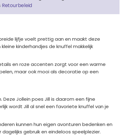
Retourbeleid
s
ebreide lijfje voelt prettig aan en maakt deze
kleine kinderhandjes de knuffel makkelijk
e details en roze accenten zorgt voor een warme
 spelen, maar ook mooi als decoratie op een
eze Jollein poes Jill is daarom een fijne
jk wordt Jill al snel een favoriete knuffel van je
. Kinderen kunnen hun eigen avonturen bedenken en
agelijks gebruik en eindeloos speelplezier.