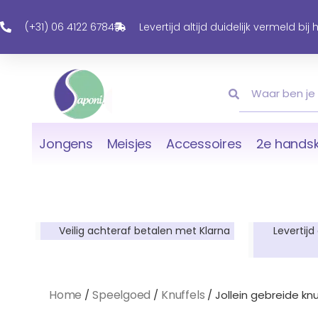
Ga
Naar
(+31) 06 4122 6784
Levertijd altijd duidelijk vermeld bij
De
Inhoud
Zoeken
Zoeken
Jongens
Meisjes
Accessoires
2e handsk
Veilig achteraf betalen met Klarna
Levertijd
Home
Speelgoed
Knuffels
/
/
/ Jollein gebreide kn