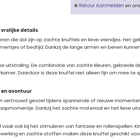
Retour Aanmelden
✰
en on
 vrolijke details
deren die dol zijn op zachte knuffels en lieve vriendjes. Het g
omentjes of bedtijd. Dankzij de lange armen en benen kunnen 
eelse uitstraling. De combinatie van zachte kleuren, gebreid
rkamer. Daardoor is deze knuffel niet alleen fijn om mee te
s en avontuur
en vertrouwd gevoel tijdens spannende of nieuwe momenten. D
aapmomentje. Dankzij het zachte materiaal en het lieve uiterli
l vaak ook bij het stimuleren van fantasie en rollenspellen
rking en zachte stoffen maken deze knuffel geschikt voor d