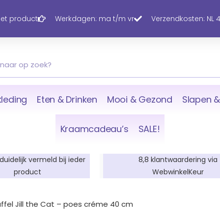
 het product
Werkdagen: ma t/m vr
Verzendkosten: NL 4,
leding
Eten & Drinken
Mooi & Gezond
Slapen &
Kraamcadeau’s
SALE!
 duidelijk vermeld bij ieder
8,8 klantwaardering via
product
WebwinkelKeur
uffel Jill the Cat – poes créme 40 cm