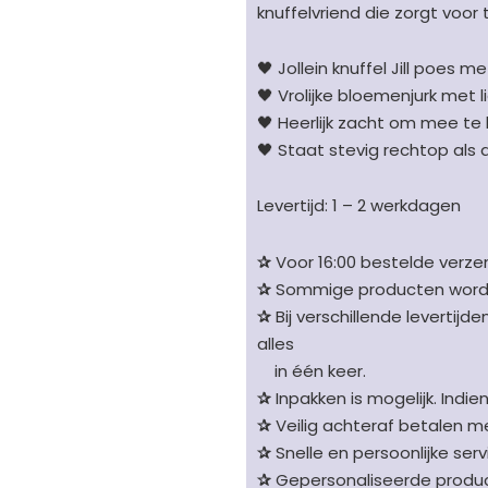
aantal
knuffelvriend die zorgt voor 
🖤 Jollein knuffel Jill poes 
🖤 Vrolijke bloemenjurk met 
🖤 Heerlijk zacht om mee te 
🖤 Staat stevig rechtop als
Levertijd: 1 – 2 werkdagen
✰
Voor 16:00 bestelde verzen
✰
Sommige producten worden 
✰
Bij verschillende levertijd
alles
in één keer.
✰
Inpakken is mogelijk. Indie
✰
Veilig achteraf betalen me
✰
Snelle en persoonlijke serv
✰
Gepersonaliseerde product