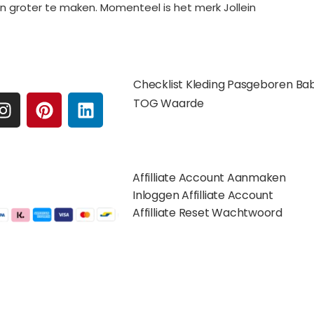
n groter te maken. Momenteel is het merk Jollein
e media
Extra pagina's
Checklist Kleding Pasgeboren Ba
I
P
L
TOG Waarde
N
I
I
S
N
N
Affilates
T
T
K
A
E
E
Affilliate Account Aanmaken
G
R
D
gelijkheden:
Inloggen Affilliate Account
R
E
I
Affilliate Reset Wachtwoord
A
S
N
M
T
©2012 – 2026 saponi.nl | svwdeveloper.nl