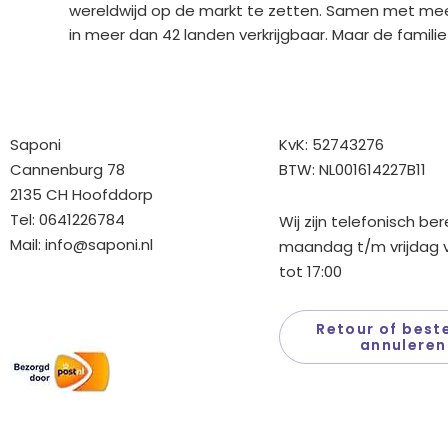
wereldwijd op de markt te zetten. Samen met meer 
in meer dan 42 landen verkrijgbaar. Maar de familie
Bedrijfgegevens
Overige gegev
Saponi
KvK: 52743276
Cannenburg 78
BTW: NL001614227B11
2135 CH Hoofddorp
Tel: 0641226784
Wij zijn telefonisch be
Mail:
info@saponi.nl
maandag t/m vrijdag v
tot 17:00
Wij versturen met:
Retour of beste
annuleren