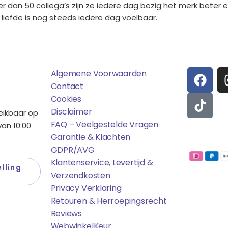
dan 50 collega’s zijn ze iedere dag bezig het merk beter e
 liefde is nog steeds iedere dag voelbaar.
ens
Saponi
Social
F
T
Algemene Voorwaarden
A
I
Contact
C
K
Cookies
E
T
Disclaimer
reikbaar op
B
O
FAQ – Veelgestelde Vragen
an 10:00
O
K
Garantie & Klachten
Betaalmo
O
GDPR/AVG
K
Klantenservice, Levertijd &
lling
Verzendkosten
Privacy Verklaring
Retouren & Herroepingsrecht
Reviews
WebwinkelK
Eur