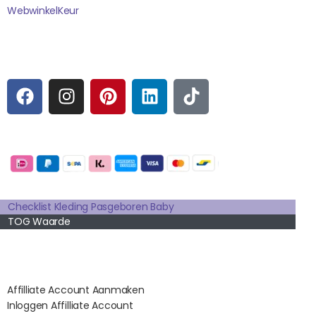
WebwinkelK
Eur
Sociale media
F
I
P
L
T
A
N
I
I
I
C
S
N
N
K
E
T
T
K
T
Betaalmogelijkheden:
B
A
E
E
O
O
G
R
D
K
Extra pagina's
O
R
E
I
K
A
S
N
Checklist Kleding Pasgeboren Baby
TOG Waarde
M
T
Affilates
Affilliate Account Aanmaken
Inloggen Affilliate Account