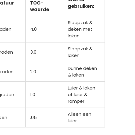
atuur
TOG-
gebruiken:
waarde
Slaapzak &
raden
4.0
deken met
laken
Slaapzak &
graden
3.0
laken
Dunne deken
graden
2.0
& laken
Luier & laken
graden
1.0
of luier &
romper
Alleen een
den
.05
luier