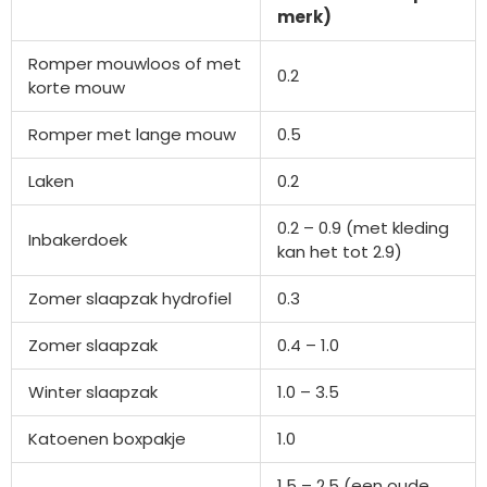
merk)
Romper mouwloos of met
0.2
korte mouw
Romper met lange mouw
0.5
Laken
0.2
0.2 – 0.9 (met kleding
Inbakerdoek
kan het tot 2.9)
Zomer slaapzak hydrofiel
0.3
Zomer slaapzak
0.4 – 1.0
Winter slaapzak
1.0 – 3.5
Katoenen boxpakje
1.0
1.5 – 2.5 (een oude