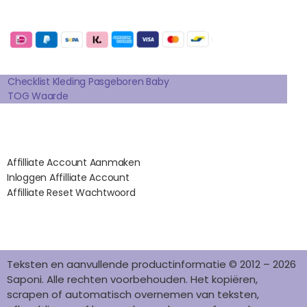
E
T
T
K
T
Betaalmogelijkheden:
B
A
E
E
O
O
G
R
D
K
Extra pagina's
O
R
E
I
K
A
S
N
Checklist Kleding Pasgeboren Baby
TOG Waarde
M
T
Affilates
Affilliate Account Aanmaken
Inloggen Affilliate Account
Affilliate Reset Wachtwoord
©2012 – 2026 saponi.nl | svwdeveloper.nl
Teksten en aanvullende productinformatie © 2012 – 2026
Saponi. Alle rechten voorbehouden. Het kopiëren,
scrapen of automatisch overnemen van teksten,