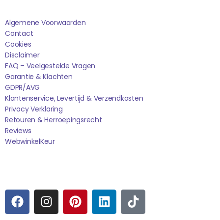
Algemene Voorwaarden
Contact
Cookies
Disclaimer
FAQ – Veelgestelde Vragen
Garantie & Klachten
GDPR/AVG
Klantenservice, Levertijd & Verzendkosten
Privacy Verklaring
Retouren & Herroepingsrecht
Reviews
WebwinkelK
Eur
Sociale media
F
I
P
L
T
A
N
I
I
I
C
S
N
N
K