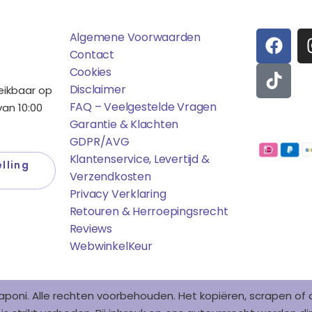
ens
Saponi
Social
F
T
Algemene Voorwaarden
A
I
Contact
C
K
Cookies
E
T
Disclaimer
reikbaar op
B
O
FAQ – Veelgestelde Vragen
an 10:00
O
K
Garantie & Klachten
Betaalmo
O
GDPR/AVG
K
Klantenservice, Levertijd &
lling
Verzendkosten
Privacy Verklaring
Retouren & Herroepingsrecht
Reviews
WebwinkelK
Eur
aponi. Alle rechten voorbehouden. Het kopiëren, scrapen o