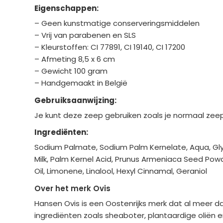
Eigenschappen:
– Geen kunstmatige conserveringsmiddelen
– Vrij van parabenen en SLS
– Kleurstoffen: CI 77891, CI 19140, CI 17200
– Afmeting 8,5 x 6 cm
– Gewicht 100 gram
– Handgemaakt in België
Gebruiksaanwijzing:
Je kunt deze zeep gebruiken zoals je normaal zee
Ingrediënten:
Sodium Palmate, Sodium Palm Kernelate, Aqua, Glyc
Milk, Palm Kernel Acid, Prunus Armeniaca Seed Pow
Oil, Limonene, Linalool, Hexyl Cinnamal, Geraniol
Over het merk Ovis
Hansen Ovis is een Oostenrijks merk dat al meer 
ingrediënten zoals sheaboter, plantaardige oliën e