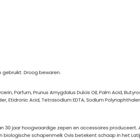
p gebruikt. Droog bewaren.
erin, Parfum, Prunus Amygdalus Dulcis Oil, Palm Acid, Butyr
der, Etidronic Acid, Tetrasodium EDTA, Sodium Polynaphthal
dan 30 jaar hoogwaardige zepen en accessoires produceert. 
n biologische schapenmelk Ovis betekent schaap in het Latijn