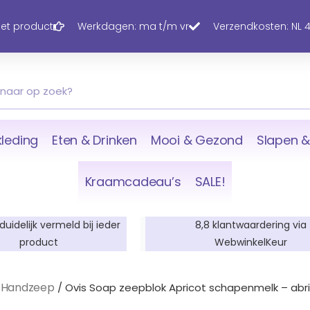
 het product
Werkdagen: ma t/m vr
Verzendkosten: NL 4,
leding
Eten & Drinken
Mooi & Gezond
Slapen &
Kraamcadeau’s
SALE!
 duidelijk vermeld bij ieder
8,8 klantwaardering via
product
WebwinkelKeur
Handzeep
/
/ Ovis Soap zeepblok Apricot schapenmelk – abr