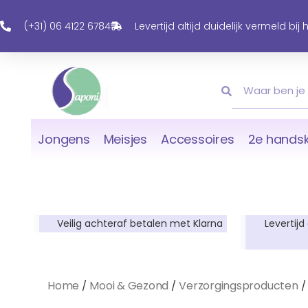
Ga
Naar
(+31) 06 4122 6784
Levertijd altijd duidelijk vermeld bij
De
Inhoud
Zoeken
Zoeken
Jongens
Meisjes
Accessoires
2e handsk
Veilig achteraf betalen met Klarna
Levertijd
Home
Mooi & Gezond
Verzorgingsproducten
/
/