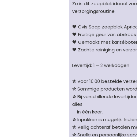
Zo is dit zeepblok ideaal voo
verzorgingsroutine.
🖤 Ovis Soap zeepblok Apri
🖤 Fruitige geur van abrikoos
🖤 Gemaakt met karitéboter 
🖤 Zachte reiniging en verzo
Levertijd: 1 – 2 werkdagen
✰
Voor 16:00 bestelde verzen
✰
Sommige producten worden 
✰
Bij verschillende levertijd
alles
in één keer.
✰
Inpakken is mogelijk. Indie
✰
Veilig achteraf betalen me
✰
Snelle en persoonlijke serv