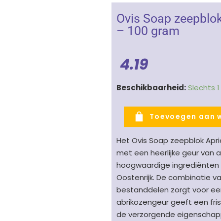
Ovis Soap zeepblo
– 100 gram
4.19
Ovis
Beschikbaarheid:
Slechts 
Soap
zeepblok
Toevoegen aan 
Apricot
schapenmelk
Het Ovis Soap zeepblok Apr
-
met een heerlijke geur van 
abrikoos
hoogwaardige ingrediënten z
-
Oostenrijk. De combinatie v
100
bestanddelen zorgt voor een 
gram
abrikozengeur geeft een fri
aantal
de verzorgende eigenschapp