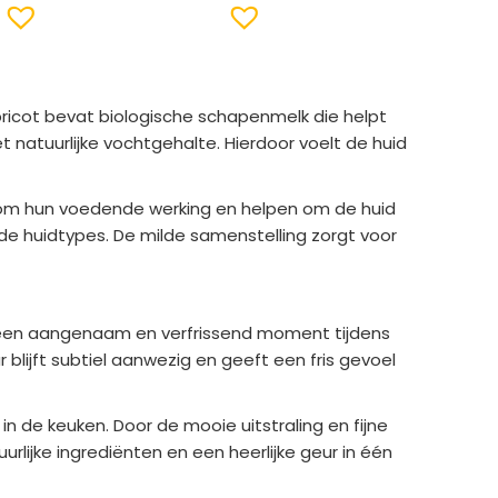
icot bevat biologische schapenmelk die helpt
atuurlijke vochtgehalte. Hierdoor voelt de huid
 om hun voedende werking en helpen om de huid
nde huidtypes. De milde samenstelling zorgt voor
or een aangenaam en verfrissend moment tijdens
lijft subtiel aanwezig en geeft een fris gevoel
n de keuken. Door de mooie uitstraling en fijne
lijke ingrediënten en een heerlijke geur in één