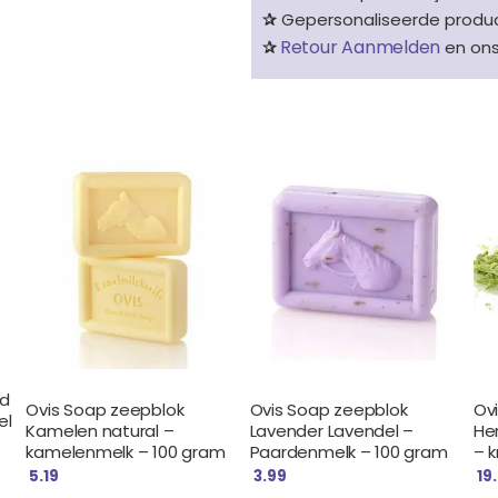
✰
Gepersonaliseerde product
Retour Aanmelden
✰
en on
od
Ovis Soap zeepblok
Ovis Soap zeepblok
Ov
el
Kamelen natural –
Lavender Lavendel –
He
kamelenmelk – 100 gram
Paardenmelk – 100 gram
– 
5.19
3.99
19