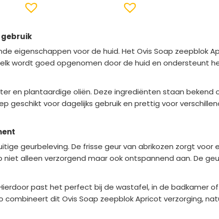
 gebruik
de eigenschappen voor de huid. Het Ovis Soap zeepblok Apr
lk wordt goed opgenomen door de huid en ondersteunt het n
er en plantaardige oliën. Deze ingrediënten staan bekend
p geschikt voor dagelijks gebruik en prettig voor verschille
ment
uitige geurbeleving. De frisse geur van abrikozen zorgt vo
p niet alleen verzorgend maar ook ontspannend aan. De geur b
ierdoor past het perfect bij de wastafel, in de badkamer of i
combineert dit Ovis Soap zeepblok Apricot verzorging, natuur