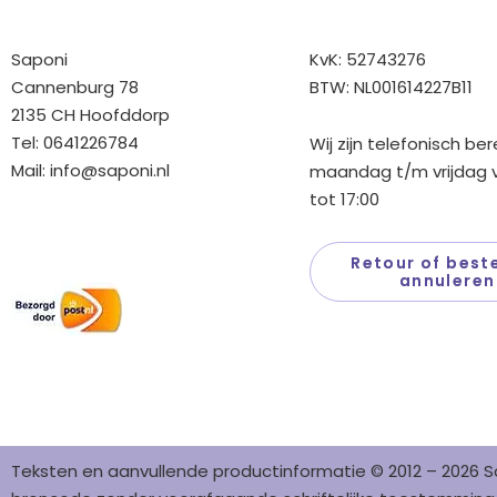
Bedrijfgegevens
Overige gegev
Saponi
KvK: 52743276
Cannenburg 78
BTW: NL001614227B11
2135 CH Hoofddorp
Tel: 0641226784
Wij zijn telefonisch be
Mail:
info@saponi.nl
maandag t/m vrijdag v
tot 17:00
Wij versturen met:
Retour of beste
annuleren
Teksten en aanvullende productinformatie © 2012 – 2026 S