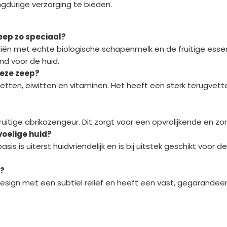
gdurige verzorging te bieden.
ep zo speciaal?
ën met echte biologische schapenmelk en de fruitige essent
nd voor de huid.
deze zeep?
ten, eiwitten en vitaminen. Het heeft een sterk terugvette
fruitige abrikozengeur. Dit zorgt voor een opvrolijkende en z
voelige huid?
sis is uiterst huidvriendelijk en is bij uitstek geschikt voor
p?
design met een subtiel reliëf en heeft een vast, gegarandee