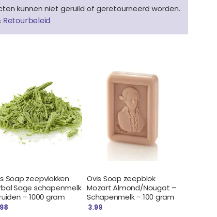
en kunnen niet geruild of geretourneerd worden.
Retourbeleid
s
is Soap zeepvlokken
Ovis Soap zeepblok
rbal Sage schapenmelk
Mozart Almond/Nougat –
kruiden – 1000 gram
Schapenmelk – 100 gram
.98
3.99