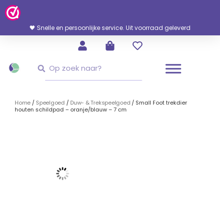
Ga
Naar
De
🖤 Snelle en persoonlijke service. Uit voorraad geleverd
Inhoud
Zoeken
Zoeken
Home
/
Speelgoed
/
Duw- & Trekspeelgoed
/ Small Foot trekdier
houten schildpad – oranje/blauw – 7 cm