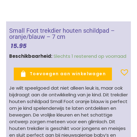
Small Foot trekdier houten schildpad –
oranje/blauw – 7 cm
15.95
Small
Beschikbaarheid:
Slechts 1 resterend op voorraad
Foot
trekdier
Toevoegen aan winkelwagen
houten
schildpad
Je wilt speelgoed dat niet alleen leuk is, maar ook
-
bijdraagt aan de ontwikkeling van je kind. Dit trekdier
oranje/blauw
houten schildpad Small Foot oranje blauw is perfect
-
om je kind spelenderwijs te laten ontdekken en
7
bewegen. De vrolijke kleuren en het schattige
cm
ontwerp zorgen meteen voor een glimlach. Dit
aantal
houten trekdier is geschikt voor jongens en meisjes
en sluit perfect aan bij nieuwsgierige baby’s en