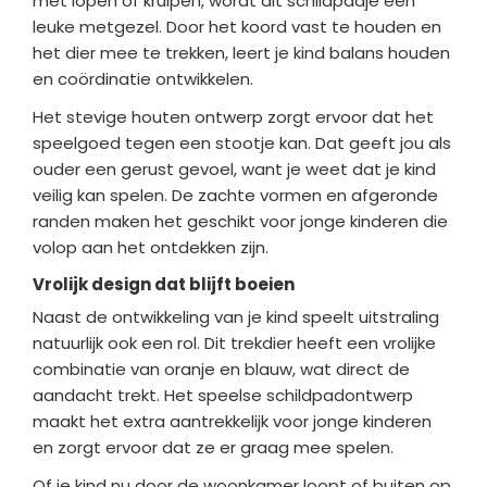
met lopen of kruipen, wordt dit schildpadje een
leuke metgezel. Door het koord vast te houden en
het dier mee te trekken, leert je kind balans houden
en coördinatie ontwikkelen.
Het stevige houten ontwerp zorgt ervoor dat het
speelgoed tegen een stootje kan. Dat geeft jou als
ouder een gerust gevoel, want je weet dat je kind
veilig kan spelen. De zachte vormen en afgeronde
randen maken het geschikt voor jonge kinderen die
volop aan het ontdekken zijn.
Vrolijk design dat blijft boeien
Naast de ontwikkeling van je kind speelt uitstraling
natuurlijk ook een rol. Dit trekdier heeft een vrolijke
combinatie van oranje en blauw, wat direct de
aandacht trekt. Het speelse schildpadontwerp
maakt het extra aantrekkelijk voor jonge kinderen
en zorgt ervoor dat ze er graag mee spelen.
Of je kind nu door de woonkamer loopt of buiten op