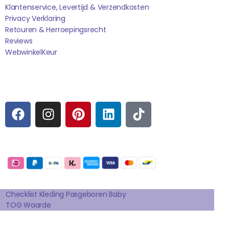
Klantenservice, Levertijd & Verzendkosten
Privacy Verklaring
Retouren & Herroepingsrecht
Reviews
WebwinkelK
Eur
Sociale media
F
I
P
L
T
A
N
I
I
I
C
S
N
N
K
E
T
T
K
T
Betaalmogelijkheden:
B
A
E
E
O
O
G
R
D
K
Extra pagina's
O
R
E
I
K
A
S
N
Checklist Kleding Pasgeboren Baby
TOG Waarde
M
T