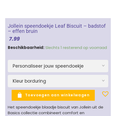
Jollein speendoekje Leaf Biscuit – badstof
– effen bruin
7.99
Jollein
Beschikbaarheid:
Slechts 1 resterend op voorraad
speendoekje
Leaf
Biscuit
Personaliseer jouw speendoekje
-
badstof
Kleur borduring
-
effen
bruin
Toevoegen aan winkelwagen
aantal
Het speendoekje blaadje biscuit van Jollein uit de
Basics collectie combineert comfort en