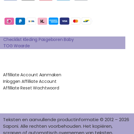
C
S
N
N
K
E
T
T
K
T
Betaalmogelijkheden:
B
A
E
E
O
O
G
R
D
K
Extra pagina's
O
R
E
I
K
A
S
N
Checklist Kleding Pasgeboren Baby
TOG Waarde
M
T
Affilates
Affilliate Account Aanmaken
Inloggen Affilliate Account
Affilliate Reset Wachtwoord
©2012 – 2026 saponi.nl | svwdeveloper.nl
Teksten en aanvullende productinformatie © 2012 – 2026
Saponi. Alle rechten voorbehouden. Het kopiëren,
scrapen of automatisch overnemen van teksten,