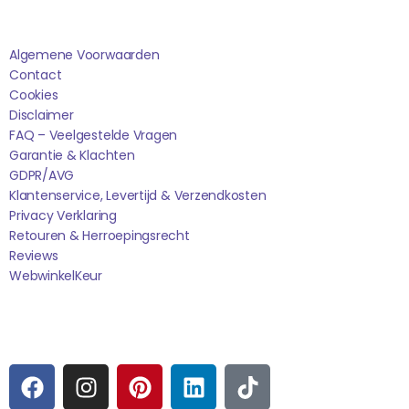
Saponi
Algemene Voorwaarden
Contact
Cookies
Disclaimer
FAQ – Veelgestelde Vragen
Garantie & Klachten
GDPR/AVG
Klantenservice, Levertijd & Verzendkosten
Privacy Verklaring
Retouren & Herroepingsrecht
Reviews
WebwinkelK
Eur
Sociale media
F
I
P
L
T
A
N
I
I
I