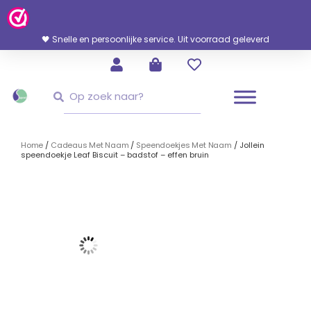
Ga
Naar
De
🖤 Snelle en persoonlijke service. Uit voorraad geleverd
Inhoud
Zoeken
Zoeken
Home
/
Cadeaus Met Naam
/
Speendoekjes Met Naam
/ Jollein
speendoekje Leaf Biscuit – badstof – effen bruin