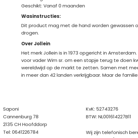
Geschikt: Vanaf 0 maanden
Wasinstructies:
Dit product mag met de hand worden gewassen of 
drogen.
Over Jollein
Het merk Jollein is in 1973 opgericht in Amsterdam
voor vader Wim sr. om een stapje terug te doen kw
wereldwijd op de markt te zetten. Samen met meer 
in meer dan 42 landen verkrijgbaar. Maar de familie
Bedrijfgegevens
Overige gegev
Saponi
KvK: 52743276
Cannenburg 78
BTW: NL001614227B11
2135 CH Hoofddorp
Tel: 0641226784
Wij zijn telefonisch be