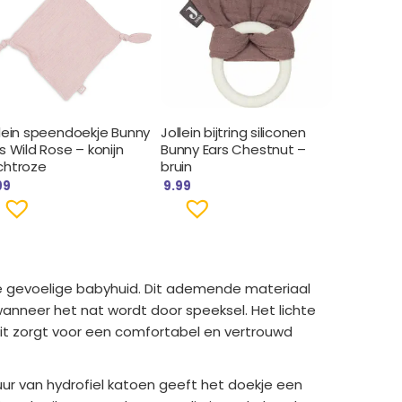
llein speendoekje Bunny
Jollein bijtring siliconen
s Wild Rose – konijn
Bunny Ears Chestnut –
chtroze
bruin
99
9.99
de gevoelige babyhuid. Dit ademende materiaal
wanneer het nat wordt door speeksel. Het lichte
it zorgt voor een comfortabel en vertrouwd
uur van hydrofiel katoen geeft het doekje een