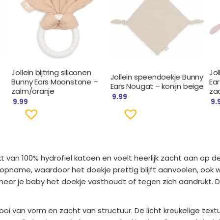
Jollein bijtring siliconen
Jo
Jollein speendoekje Bunny
Bunny Ears Moonstone –
Ear
Ears Nougat – konijn beige
zalm/oranje
za
9.99
9.99
9.
 van 100% hydrofiel katoen en voelt heerlijk zacht aan op 
topname, waardoor het doekje prettig blijft aanvoelen, ook 
er je baby het doekje vasthoudt of tegen zich aandrukt. D
oi van vorm en zacht van structuur. De licht kreukelige text