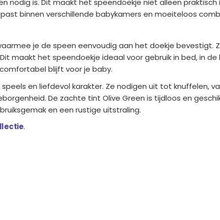
jken nodig is. Dit maakt het speendoekje niet alleen praktisc
ed past binnen verschillende babykamers en moeiteloos comb
 waarmee je de speen eenvoudig aan het doekje bevestigt. Z
 Dit maakt het speendoekje ideaal voor gebruik in bed, in de k
comfortabel blijft voor je baby.
peels en liefdevol karakter. Ze nodigen uit tot knuffelen, v
enheid. De zachte tint Olive Green is tijdloos en geschikt
ruiksgemak en een rustige uitstraling.
llectie
.