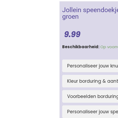
Jollein speendoekj
groen
9.99
Jollein
Beschikbaarheid:
Op voor
speendoekje
Bunny
Personaliseer jouw knu
Ears
Olive
Green
Kleur borduring & aant
-
konijn
Voorbeelden bordurin
groen
aantal
Personaliseer jouw sp