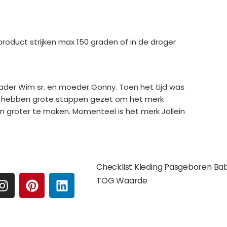
duct strijken max 150 graden of in de droger
 vader Wim sr. en moeder Gonny. Toen het tijd was
 Zij hebben grote stappen gezet om het merk
n groter te maken. Momenteel is het merk Jollein
e media
Extra pagina's
Checklist Kleding Pasgeboren Ba
I
P
L
TOG Waarde
N
I
I
S
N
N
Affilates
T
T
K