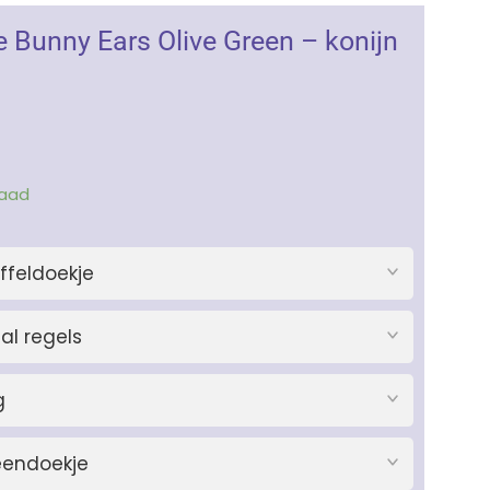
e Bunny Ears Olive Green – konijn
raad
ffeldoekje
al regels
g
eendoekje