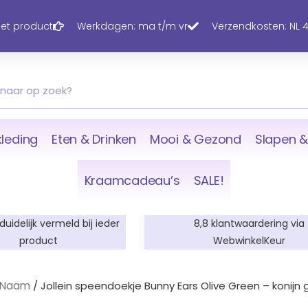
 het product
Werkdagen: ma t/m vr
Verzendkosten: NL 4,
leding
Eten & Drinken
Mooi & Gezond
Slapen &
Kraamcadeau’s
SALE!
 duidelijk vermeld bij ieder
8,8 klantwaardering via
product
WebwinkelKeur
t Naam
/ Jollein speendoekje Bunny Ears Olive Green – konijn 