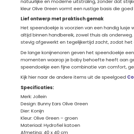
natuurlijke en moderne uitstraling, zonder dat stri
kleur Olive Green vormt een rustige basis die go
Lief ontwerp met praktisch gemak
Het speendoekje is voorzien van een handig lusje
altijd binnen handbereik, zowel thuis als onderweg.
stevig afgewerkt en tegelijkertijd zacht, zodat het 
De lange konijnenoren geven het speendoekje een s
momenten waarop je baby behoefte heeft aan geborg
speendoekje een fijne combinatie van comfort, geb
Kijk hier naar de andere items uit de speelgoed
Co
Specificaties:
Merk: Jollein
Design: Bunny Ears Olive Green
Dier: Konijn
Kleur: Olive Green – groen
Materiaal: Hydrofiel katoen
Afmeting: 40 x 40 cm