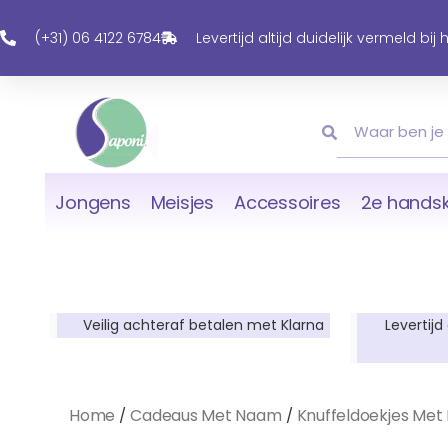
Ga
Naar
(+31) 06 4122 6784
Levertijd altijd duidelijk vermeld bij
De
Inhoud
Zoeken
Zoeken
Jongens
Meisjes
Accessoires
2e handsk
Veilig achteraf betalen met Klarna
Levertijd
Home
Cadeaus Met Naam
Knuffeldoekjes Me
/
/