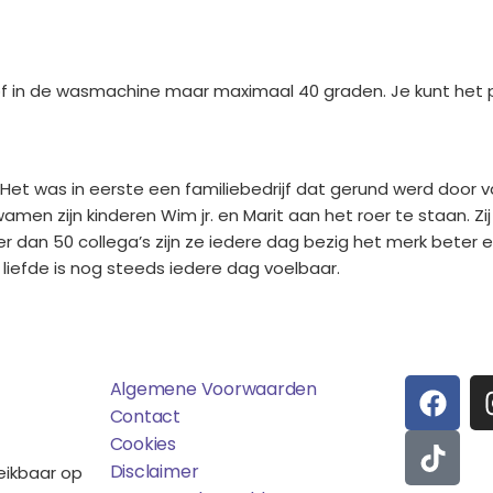
in de wasmachine maar maximaal 40 graden. Je kunt het pro
. Het was in eerste een familiebedrijf dat gerund werd door
amen zijn kinderen Wim jr. en Marit aan het roer te staan.
dan 50 collega’s zijn ze iedere dag bezig het merk beter e
 liefde is nog steeds iedere dag voelbaar.
ens
Saponi
Social
F
T
Algemene Voorwaarden
A
I
Contact
C
K
Cookies
E
T
Disclaimer
reikbaar op