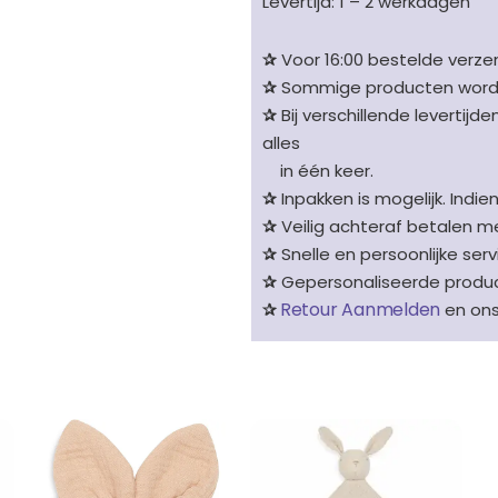
Levertijd: 1 – 2 werkdagen
✰
Voor 16:00 bestelde verzen
✰
Sommige producten worden 
✰
Bij verschillende levertijd
alles
in één keer.
✰
Inpakken is mogelijk. Indie
✰
Veilig achteraf betalen me
✰
Snelle en persoonlijke serv
✰
Gepersonaliseerde product
Retour Aanmelden
✰
en on