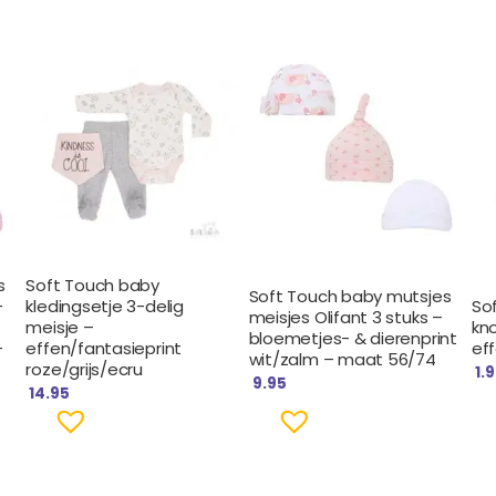
s
Soft Touch baby
Soft Touch baby mutsjes
–
kledingsetje 3-delig
So
meisjes Olifant 3 stuks –
meisje –
kn
bloemetjes- & dierenprint
–
effen/fantasieprint
ef
wit/zalm – maat 56/74
roze/grijs/ecru
1.
9.95
14.95