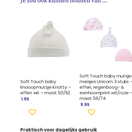
Je zou ook kunnen houden van …
Soft Touch baby mutsje
Soft Touch baby
meisjes Unicorn 3 stuks 
knooopmutsje Knotty –
effen, regenboog- &
effen wit – maat 50/62
eenhoornprint wit/roze 
maat 56/74
1.95
9.95
Praktisch voor dagelijks gebruik