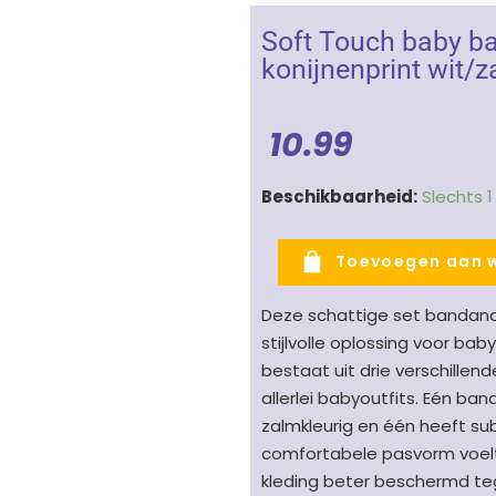
Soft Touch baby b
konijnenprint wit/
10.99
Soft
Beschikbaarheid:
Slechts 
Touch
baby
Toevoegen aan 
bandana
Bunny
Deze schattige set bandana 
3
stijlvolle oplossing voor bab
stuks
bestaat uit drie verschillen
-
allerlei babyoutfits. Eén ban
konijnenprint
zalmkleurig en één heeft sub
wit/zalm
comfortabele pasvorm voelt h
aantal
kleding beter beschermd te