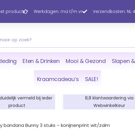
 het product
Werkdagen: ma t/m vr
Verzendkosten: NL 4,
leding
Eten & Drinken
Mooi & Gezond
Slapen &
Kraamcadeau’s
SALE!
 duidelijk vermeld bij ieder
8,8 klantwaardering via
product
WebwinkelKeur
y bandana Bunny 3 stuks – konijnenprint wit/zalm