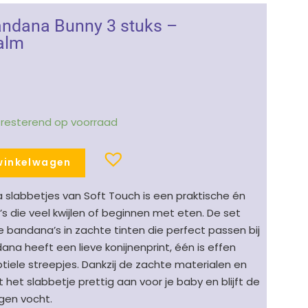
andana Bunny 3 stuks –
zalm
1 resterend op voorraad
winkelwagen
slabbetjes van Soft Touch is een praktische én
y’s die veel kwijlen of beginnen met eten. De set
de bandana’s in zachte tinten die perfect passen bij
dana heeft een lieve konijnenprint, één is effen
tiele streepjes. Dankzij de zachte materialen en
et slabbetje prettig aan voor je baby en blijft de
gen vocht.