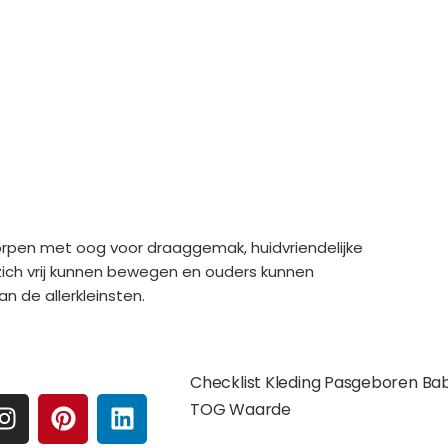
orpen met oog voor draaggemak, huidvriendelijke
zich vrij kunnen bewegen en ouders kunnen
n de allerkleinsten.
e media
Extra pagina's
Checklist Kleding Pasgeboren Ba
I
P
L
TOG Waarde
N
I
I