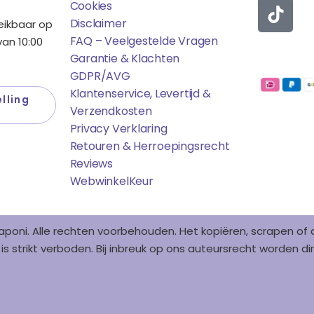
C
K
Cookies
E
T
Disclaimer
reikbaar op
B
O
FAQ – Veelgestelde Vragen
an 10:00
O
K
Garantie & Klachten
Betaalmo
O
GDPR/AVG
K
Klantenservice, Levertijd &
lling
Verzendkosten
Privacy Verklaring
Retouren & Herroepingsrecht
Reviews
WebwinkelK
Eur
aponi. Alle rechten voorbehouden. Het kopiëren, scrapen o
s strikt verboden. Bij inbreuk op ons auteursrecht worden 