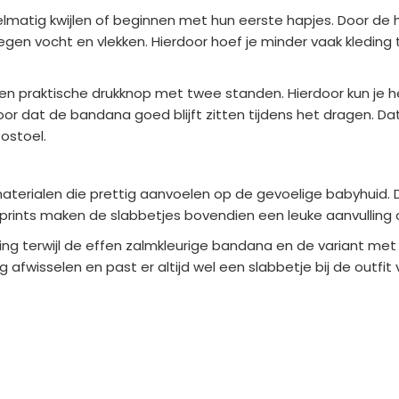
gelmatig kwijlen of beginnen met hun eerste hapjes. Door d
en vocht en vlekken. Hierdoor hoef je minder vaak kleding te 
een praktische drukknop met twee standen. Hierdoor kun je 
oor dat de bandana goed blijft zitten tijdens het dragen. D
ostoel.
terialen die prettig aanvoelen op de gevoelige babyhuid. D
 prints maken de slabbetjes bovendien een leuke aanvulling o
ling terwijl de effen zalmkleurige bandana en de variant met 
 afwisselen en past er altijd wel een slabbetje bij de outfit 