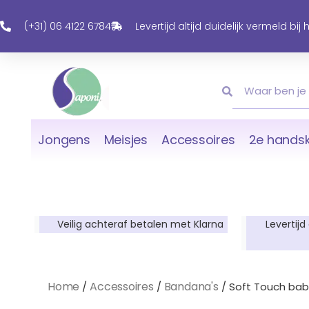
Ga
Naar
(+31) 06 4122 6784
Levertijd altijd duidelijk vermeld bij
De
Inhoud
Zoeken
Zoeken
Jongens
Meisjes
Accessoires
2e handsk
Veilig achteraf betalen met Klarna
Levertijd
Home
Accessoires
Bandana's
/
/
/ Soft Touch bab