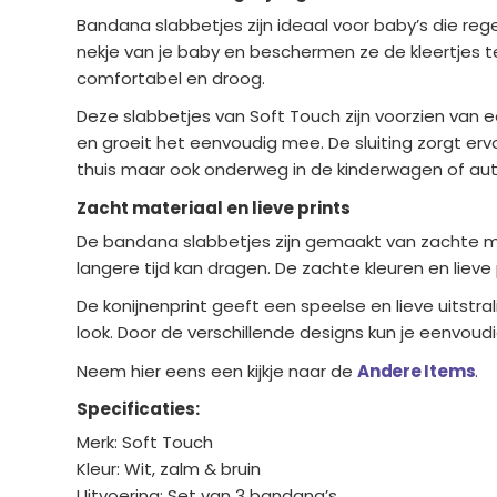
Bandana slabbetjes zijn ideaal voor baby’s die re
nekje van je baby en beschermen ze de kleertjes teg
comfortabel en droog.
Deze slabbetjes van Soft Touch zijn voorzien van 
en groeit het eenvoudig mee. De sluiting zorgt erv
thuis maar ook onderweg in de kinderwagen of aut
Zacht materiaal en lieve prints
De bandana slabbetjes zijn gemaakt van zachte ma
langere tijd kan dragen. De zachte kleuren en lieve
De konijnenprint geeft een speelse en lieve uitstra
look. Door de verschillende designs kun je eenvoudig
Neem hier eens een kijkje naar de
Andere Items
.
Specificaties:
Merk: Soft Touch
Kleur: Wit, zalm & bruin
Uitvoering: Set van 3 bandana’s