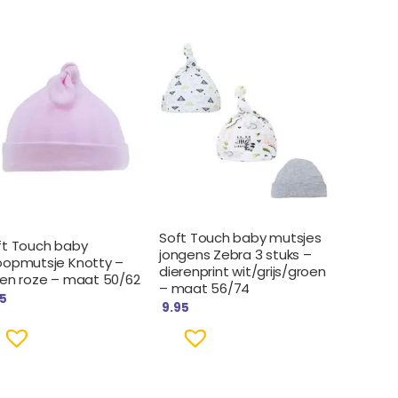
Soft Touch baby mutsjes
ft Touch baby
jongens Zebra 3 stuks –
oopmutsje Knotty –
dierenprint wit/grijs/groen
fen roze – maat 50/62
– maat 56/74
95
9.95