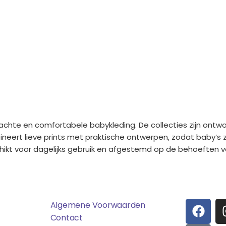
achte en comfortabele babykleding. De collecties zijn ontw
neert lieve prints met praktische ontwerpen, zodat baby’s 
chikt voor dagelijks gebruik en afgestemd op de behoeften va
ens
Saponi
Social
F
T
Algemene Voorwaarden
A
I
Contact