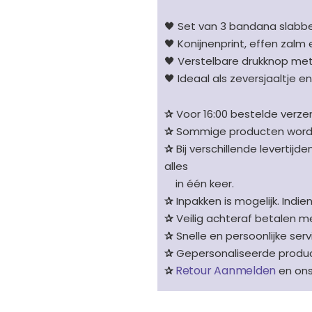
🖤 Set van 3 bandana slabbe
🖤 Konijnenprint, effen zalm 
🖤 Verstelbare drukknop me
🖤 Ideaal als zeversjaaltje e
✰
Voor 16:00 bestelde verzen
✰
Sommige producten worden 
✰
Bij verschillende levertijd
alles
in één keer.
✰
Inpakken is mogelijk. Indie
✰
Veilig achteraf betalen me
✰
Snelle en persoonlijke serv
✰
Gepersonaliseerde product
Retour Aanmelden
✰
en on