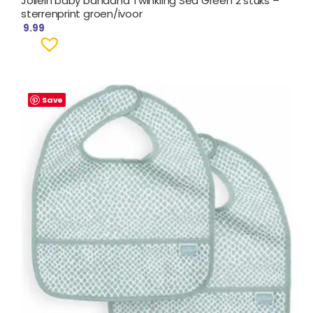
Jollein baby bandana Twinkling Sea Green 2 stuks –
sterrenprint groen/ivoor
9.99
Save