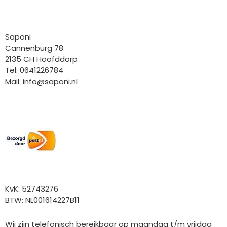
Bedrijfgegevens
Saponi
Cannenburg 78
2135 CH Hoofddorp
Tel: 0641226784
Mail:
info@saponi.nl
Wij versturen met:
Overige gegevens
KvK: 52743276
BTW: NL001614227B11
Wij zijn telefonisch bereikbaar op maandag t/m vrijdag