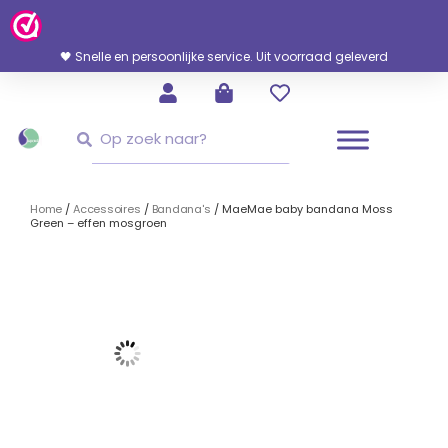
Ga
Naar
De
🖤 Snelle en persoonlijke service. Uit voorraad geleverd
Inhoud
Zoeken
Zoeken
Home
/
Accessoires
/
Bandana's
/ MaeMae baby bandana Moss
Green – effen mosgroen