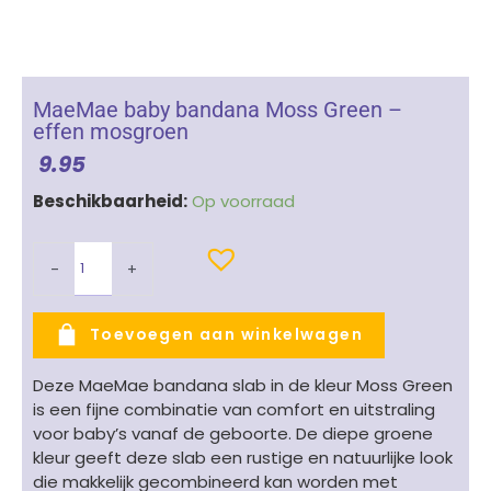
MaeMae baby bandana Moss Green –
effen mosgroen
9.95
MaeMae
Beschikbaarheid:
Op voorraad
baby
bandana
-
+
Moss
Green
-
Toevoegen aan winkelwagen
effen
mosgroen
Deze MaeMae bandana slab in de kleur Moss Green
aantal
is een fijne combinatie van comfort en uitstraling
voor baby’s vanaf de geboorte. De diepe groene
kleur geeft deze slab een rustige en natuurlijke look
die makkelijk gecombineerd kan worden met