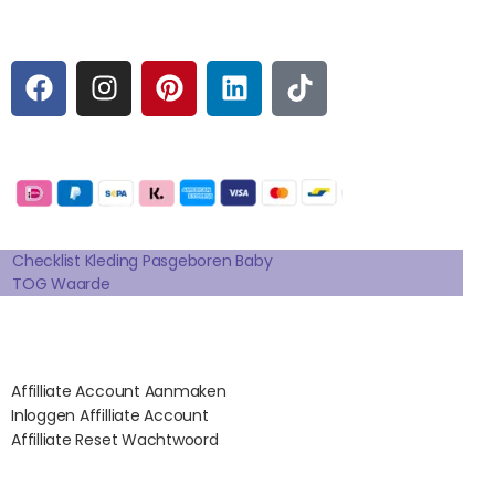
Sociale media
F
I
P
L
T
A
N
I
I
I
C
S
N
N
K
E
T
T
K
T
Betaalmogelijkheden:
B
A
E
E
O
O
G
R
D
K
Extra pagina's
O
R
E
I
K
A
S
N
Checklist Kleding Pasgeboren Baby
TOG Waarde
M
T
Affilates
Affilliate Account Aanmaken
Inloggen Affilliate Account
Affilliate Reset Wachtwoord