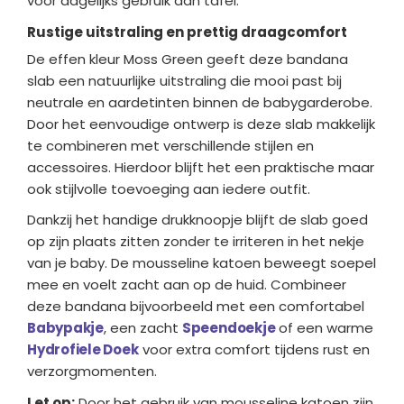
voor dagelijks gebruik aan tafel.
Rustige uitstraling en prettig draagcomfort
De effen kleur Moss Green geeft deze bandana
slab een natuurlijke uitstraling die mooi past bij
neutrale en aardetinten binnen de babygarderobe.
Door het eenvoudige ontwerp is deze slab makkelijk
te combineren met verschillende stijlen en
accessoires. Hierdoor blijft het een praktische maar
ook stijlvolle toevoeging aan iedere outfit.
Dankzij het handige drukknoopje blijft de slab goed
op zijn plaats zitten zonder te irriteren in het nekje
van je baby. De mousseline katoen beweegt soepel
mee en voelt zacht aan op de huid. Combineer
deze bandana bijvoorbeeld met een comfortabel
Babypakje
, een zacht
Speendoekje
of een warme
Hydrofiele Doek
voor extra comfort tijdens rust en
verzorgmomenten.
Let op:
Door het gebruik van mousseline katoen zijn