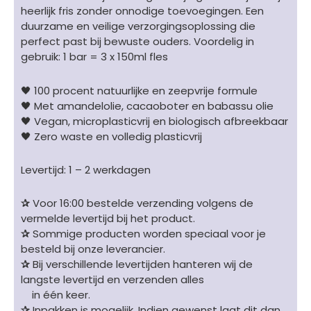
heerlijk fris zonder onnodige toevoegingen. Een
aantal
duurzame en veilige verzorgingsoplossing die
perfect past bij bewuste ouders. Voordelig in
gebruik: 1 bar = 3 x 150ml fles
🖤 100 procent natuurlijke en zeepvrije formule
🖤 Met amandelolie, cacaoboter en babassu olie
🖤 Vegan, microplasticvrij en biologisch afbreekbaar
🖤 Zero waste en volledig plasticvrij
Levertijd: 1 – 2 werkdagen
✰
Voor 16:00 bestelde verzending volgens de
vermelde levertijd bij het product.
✰
Sommige producten worden speciaal voor je
besteld bij onze leverancier.
✰
Bij verschillende levertijden hanteren wij de
langste levertijd en verzenden alles
in één keer.
✰
Inpakken is mogelijk. Indien gewenst laat dit dan