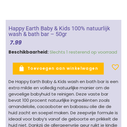
Happy Earth Baby & Kids 100% natuurlijk
wash & bath bar – 50gr
7.99
Happy
Beschikbaarheid:
Slechts 1 resterend op voorraad
Earth
Baby
Toevoegen aan winkelwagen
&
Kids
De Happy Earth Baby & Kids wash en bath bar is een
100%
extra milde en volledig natuurlijke manier om de
natuurlijk
gevoelige babyhuid te reinigen. Deze vaste bar
wash
bevat 100 procent natuurlijke ingrediënten zoals
&
amandelolie, cacaoboter en babassu olie die de
bath
huid zacht en soepel maken. De zeepvrije formule is
bar
ideaal voor baby’s vanaf de geboorte en prikkelt de
-
huid niet. Dankzij de allergeenvrije geur ruikt je kindje
50gr