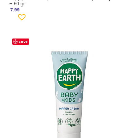
– 50 gr
7.99
Save