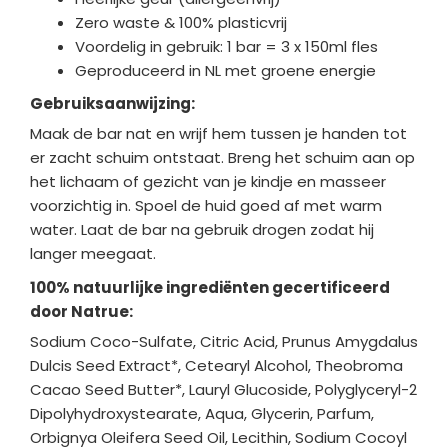
Zero waste & 100% plasticvrij
Voordelig in gebruik: 1 bar = 3 x 150ml fles
Geproduceerd in NL met groene energie
Gebruiksaanwijzing:
Maak de bar nat en wrijf hem tussen je handen tot
er zacht schuim ontstaat. Breng het schuim aan op
het lichaam of gezicht van je kindje en masseer
voorzichtig in. Spoel de huid goed af met warm
water. Laat de bar na gebruik drogen zodat hij
langer meegaat.
100% natuurlijke ingrediënten gecertificeerd
door Natrue:
Sodium Coco-Sulfate, Citric Acid, Prunus Amygdalus
Dulcis Seed Extract*, Cetearyl Alcohol, Theobroma
Cacao Seed Butter*, Lauryl Glucoside, Polyglyceryl-2
Dipolyhydroxystearate, Aqua, Glycerin, Parfum,
Orbignya Oleifera Seed Oil, Lecithin, Sodium Cocoyl