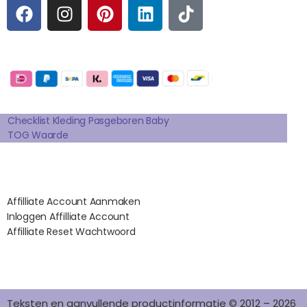
F
I
P
L
T
A
N
I
I
I
C
S
N
N
K
E
T
T
K
T
Betaalmogelijkheden:
B
A
E
E
O
O
G
R
D
K
Extra pagina's
O
R
E
I
K
A
S
N
Checklist Kleding Pasgeboren Baby
TOG Waarde
M
T
Affilates
Affilliate Account Aanmaken
Inloggen Affilliate Account
Affilliate Reset Wachtwoord
©2012 – 2026 saponi.nl | svwdeveloper.nl
Teksten en aanvullende productinformatie © 2012 – 2026