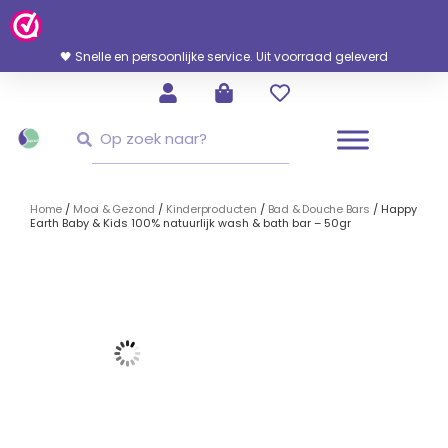
Ga
Naar
De
🖤 Snelle en persoonlijke service. Uit voorraad geleverd
Inhoud
Zoeken
Zoeken
Home
/
Mooi & Gezond
/
Kinderproducten
/
Bad & Douche Bars
/ Happy
Earth Baby & Kids 100% natuurlijk wash & bath bar – 50gr