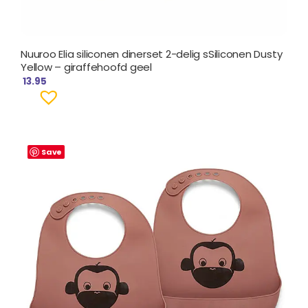
Nuuroo Elia siliconen dinerset 2-delig sSiliconen Dusty
Yellow – giraffehoofd geel
13.95
Save