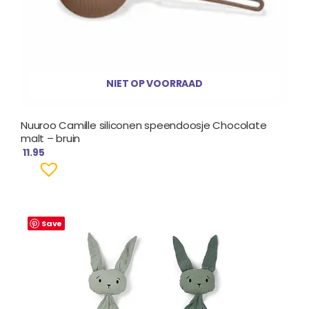
NIET OP VOORRAAD
Nuuroo Camille siliconen speendoosje Chocolate
malt – bruin
11.95
Save