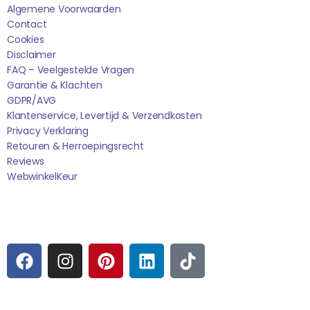
Algemene Voorwaarden
Contact
Cookies
Disclaimer
FAQ – Veelgestelde Vragen
Garantie & Klachten
GDPR/AVG
Klantenservice, Levertijd & Verzendkosten
Privacy Verklaring
Retouren & Herroepingsrecht
Reviews
WebwinkelK
Eur
Sociale media
F
I
P
L
T
A
N
I
I
I
C
S
N
N
K
E
T
T
K
T
Betaalmogelijkheden: