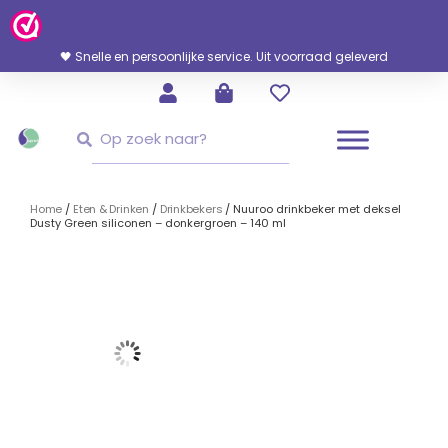
Ga
Naar
De
🖤 Snelle en persoonlijke service. Uit voorraad geleverd
Inhoud
Zoeken
Zoeken
Home
/
Eten & Drinken
/
Drinkbekers
/ Nuuroo drinkbeker met deksel
Dusty Green siliconen – donkergroen – 140 ml