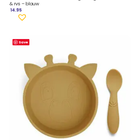
& rvs – blauw
14.95
Save