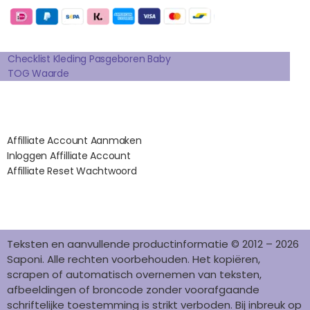
B
A
E
E
O
O
G
R
D
K
Extra pagina's
O
R
E
I
K
A
S
N
Checklist Kleding Pasgeboren Baby
TOG Waarde
M
T
Affilates
Affilliate Account Aanmaken
Inloggen Affilliate Account
Affilliate Reset Wachtwoord
©2012 – 2026 saponi.nl | svwdeveloper.nl
Teksten en aanvullende productinformatie © 2012 – 2026
Saponi. Alle rechten voorbehouden. Het kopiëren,
scrapen of automatisch overnemen van teksten,
afbeeldingen of broncode zonder voorafgaande
schriftelijke toestemming is strikt verboden. Bij inbreuk op