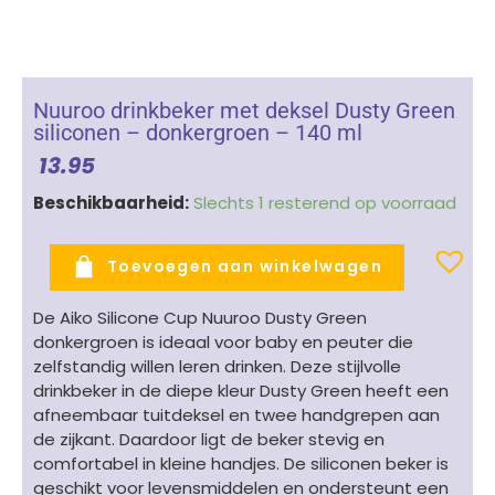
Nuuroo drinkbeker met deksel Dusty Green
siliconen – donkergroen – 140 ml
13.95
Nuuroo
Beschikbaarheid:
Slechts 1 resterend op voorraad
drinkbeker
met
Toevoegen aan winkelwagen
deksel
Dusty
De Aiko Silicone Cup Nuuroo Dusty Green
Green
donkergroen is ideaal voor baby en peuter die
siliconen
zelfstandig willen leren drinken. Deze stijlvolle
-
drinkbeker in de diepe kleur Dusty Green heeft een
donkergroen
afneembaar tuitdeksel en twee handgrepen aan
-
de zijkant. Daardoor ligt de beker stevig en
140
comfortabel in kleine handjes. De siliconen beker is
ml
geschikt voor levensmiddelen en ondersteunt een
aantal