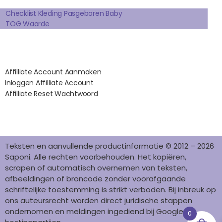
Extra pagina's
O
R
E
I
K
A
S
N
Checklist Kleding Pasgeboren Baby
TOG Waarde
M
T
Affilates
Affilliate Account Aanmaken
Inloggen Affilliate Account
Affilliate Reset Wachtwoord
©2012 – 2026 saponi.nl | svwdeveloper.nl
Teksten en aanvullende productinformatie © 2012 – 2026
Saponi. Alle rechten voorbehouden. Het kopiëren,
scrapen of automatisch overnemen van teksten,
afbeeldingen of broncode zonder voorafgaande
schriftelijke toestemming is strikt verboden. Bij inbreuk op
ons auteursrecht worden direct juridische stappen
ondernomen en meldingen ingediend bij Google en
0