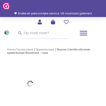
Ga
Naar
De
🖤 Snelle en persoonlijke service. Uit voorraad geleverd
Inhoud
Zoeken
Zoeken
Home
/
Accessoires
/
Speendoosjes
/ Nuuroo Camille siliconen
speendoosje Woodrose – roze