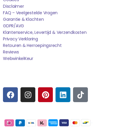
Disclaimer
FAQ – Veelgestelde Vragen
Garantie & Klachten
GDPR/AVG
Klantenservice, Levertijd & Verzendkosten
Privacy Verklaring
Retouren & Herroepingsrecht
Reviews
WebwinkelK
Eur
Sociale media
F
I
P
L
T
A
N
I
I
I
C
S
N
N
K
E
T
T
K
T
Betaalmogelijkheden:
B
A
E
E
O
O
G
R
D
K