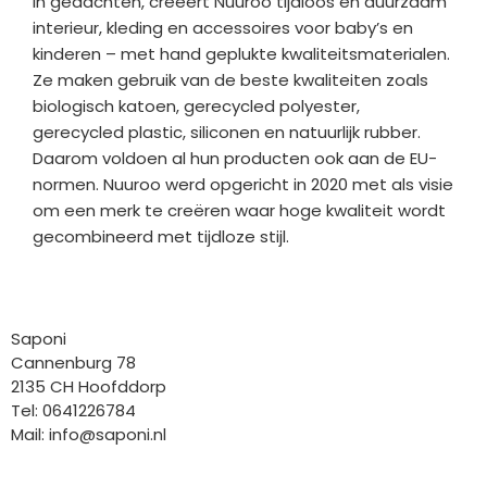
in gedachten, creëert Nuuroo tijdloos en duurzaam
interieur, kleding en accessoires voor baby’s en
kinderen – met hand geplukte kwaliteitsmaterialen.
Ze maken gebruik van de beste kwaliteiten zoals
biologisch katoen, gerecycled polyester,
gerecycled plastic, siliconen en natuurlijk rubber.
Daarom voldoen al hun producten ook aan de EU-
normen. Nuuroo werd opgericht in 2020 met als visie
om een ​​merk te creëren waar hoge kwaliteit wordt
gecombineerd met tijdloze stijl.
Bedrijfgegevens
Saponi
Cannenburg 78
2135 CH Hoofddorp
Tel: 0641226784
Mail:
info@saponi.nl