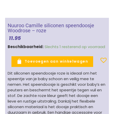
Nuuroo Camille siliconen speendoosje
Woodrose – roze
11.95
Nuuroo
Beschikbaarheid:
Slechts 1 resterend op voorraad
Camille
siliconen
Toevoegen aan winkelwagen
speendoosje
Woodrose
Dit siliconen speendoosje roze is ideaal om het
-
speentje van je baby schoon en veilig mee te
roze
nemen. Het speendoosje is geschikt voor baby’s en
aantal
peuters en beschermt het speentje tegen vuil en
stof. De zachte roze kleur geeft het doosje een
lieve en rustige uitstraling. Dankzij het flexibele
siliconen materiaal is het doosje praktisch en
duurzaam in gebruik. Een handige accessoire voor