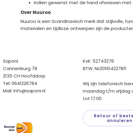
Indien gewenst met de hand afwassen met
Over Nuuroo
Nuuroo is een Scandinavisch merk dat stijlvolle, 
materialen en tijdloze ontwerpen zijn de producte
Bedrijfgegevens
Overige gegev
Saponi
KvK: 52743276
Cannenburg 78
BTW: NL001614227B11
2135 CH Hoofddorp
Tel: 0641226784
Wij zijn telefonisch be
Mail:
info@saponi.nl
maandag t/m vrijdag v
tot 17:00
Wij versturen met:
Retour of beste
annuleren