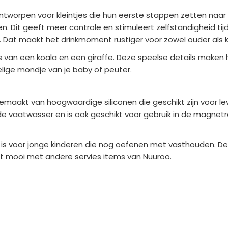
ntworpen voor kleintjes die hun eerste stappen zetten naar 
. Dit geeft meer controle en stimuleert zelfstandigheid tij
Dat maakt het drinkmoment rustiger voor zowel ouder als k
s van een koala en een giraffe. Deze speelse details maken he
oelige mondje van je baby of peuter.
emaakt van hoogwaardige siliconen die geschikt zijn voor lev
e vaatwasser en is ook geschikt voor gebruik in de magnetro
al is voor jonge kinderen die nog oefenen met vasthouden. 
eert mooi met andere servies items van Nuuroo.