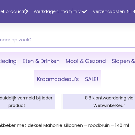
 het product
Werkdagen: ma t/m vr
Verzendkosten: NL 4,
leding
Eten & Drinken
Mooi & Gezond
Slapen &
Kraamcadeau’s
SALE!
 duidelijk vermeld bij ieder
8,8 klantwaardering via
product
WebwinkelKeur
nkbeker met deksel Mahonie siliconen – roodbruin – 140 ml