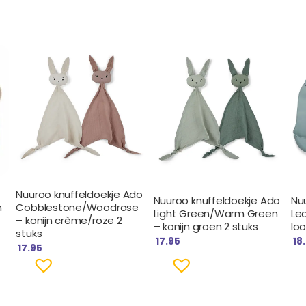
Nuuroo knuffeldoekje Ado
Nuuroo knuffeldoekje Ado
Nuu
n
Cobblestone/Woodrose
Light Green/Warm Green
Le
– konijn crème/roze 2
– konijn groen 2 stuks
lo
stuks
17.95
18
17.95