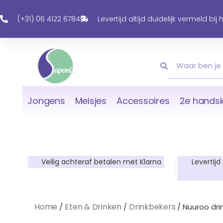
Ga
Naar
(+31) 06 4122 6784
Levertijd altijd duidelijk vermeld bij
De
Inhoud
Zoeken
Zoeken
Jongens
Meisjes
Accessoires
2e handsk
Veilig achteraf betalen met Klarna
Levertijd
Home
Eten & Drinken
Drinkbekers
/
/
/ Nuuroo dri