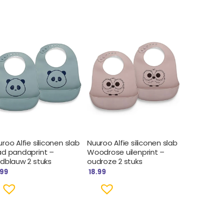
roo Alfie siliconen slab
Nuuroo Alfie siliconen slab
ad pandaprint –
Woodrose uilenprint –
odblauw 2 stuks
oudroze 2 stuks
.99
18.99