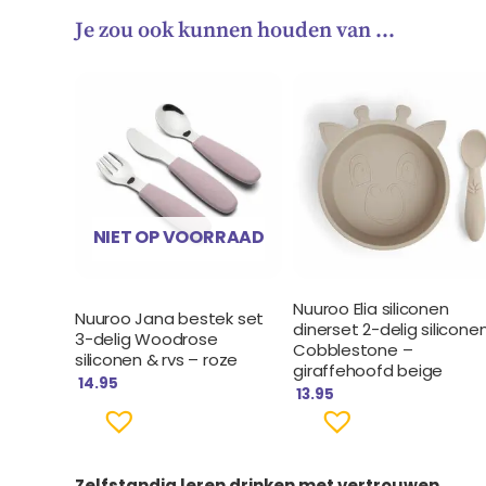
Je zou ook kunnen houden van …
NIET OP VOORRAAD
Nuuroo Elia siliconen
Nuuroo Jana bestek set
dinerset 2-delig silicone
3-delig Woodrose
Cobblestone –
siliconen & rvs – roze
giraffehoofd beige
14.95
13.95
Zelfstandig leren drinken met vertrouwen