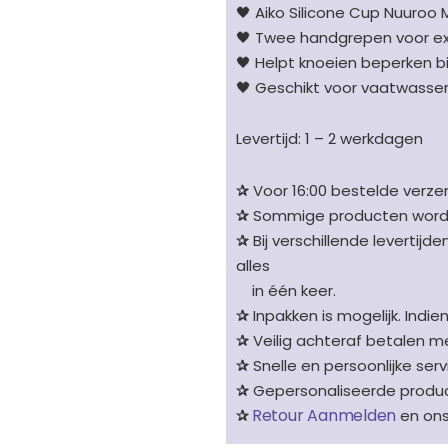
aantal
🖤 Aiko Silicone Cup Nuuroo
🖤 Twee handgrepen voor ex
🖤 Helpt knoeien beperken b
🖤 Geschikt voor vaatwasse
Levertijd: 1 – 2 werkdagen
✰
Voor 16:00 bestelde verzen
✰
Sommige producten worden 
✰
Bij verschillende levertijd
alles
in één keer.
✰
Inpakken is mogelijk. Indie
✰
Veilig achteraf betalen me
✰
Snelle en persoonlijke serv
✰
Gepersonaliseerde product
Retour Aanmelden
✰
en on