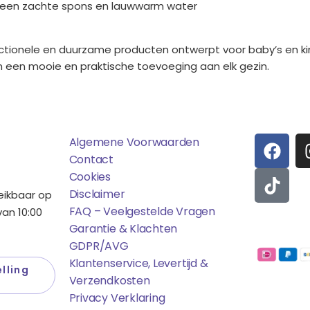
 een zachte spons en lauwwarm water
functionele en duurzame producten ontwerpt voor baby’s en 
n een mooie en praktische toevoeging aan elk gezin.
ens
Saponi
Social
F
T
Algemene Voorwaarden
A
I
Contact
C
K
Cookies
E
T
Disclaimer
reikbaar op
B
O
FAQ – Veelgestelde Vragen
an 10:00
O
K
Garantie & Klachten
Betaalmo
O
GDPR/AVG
K
Klantenservice, Levertijd &
lling
Verzendkosten
Privacy Verklaring