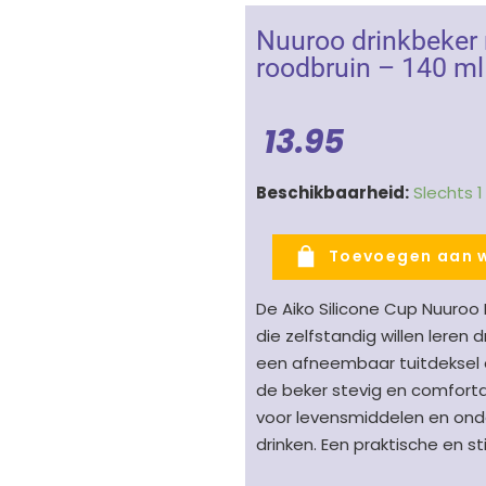
Nuuroo drinkbeker 
roodbruin – 140 ml
13.95
Nuuroo
Beschikbaarheid:
Slechts 
drinkbeker
met
Toevoegen aan 
deksel
Mahonie
De Aiko Silicone Cup Nuuroo
siliconen
die zelfstandig willen leren
-
een afneembaar tuitdeksel e
roodbruin
de beker stevig en comfortab
-
voor levensmiddelen en onde
140
drinken. Een praktische en st
ml