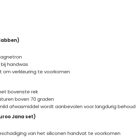
slabben)
 magnetron
 bij handwas
cht om verkleuring te voorkomen
 het bovenste rek
aturen boven 70 graden
 mild afwasmiddel wordt aanbevolen voor langdurig behoud
uroo Jana set)
eschadiging van het siliconen handvat te voorkomen