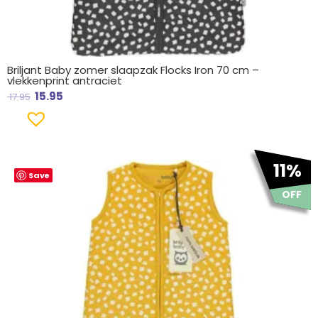
Briljant Baby zomer slaapzak Flocks Iron 70 cm –
vlekkenprint antraciet
15.95
17.95
Oorspronkelijke
Huidige
11%
Save
prijs
prijs
was:
is:
OFF
€ 17.95.
€ 15.95.