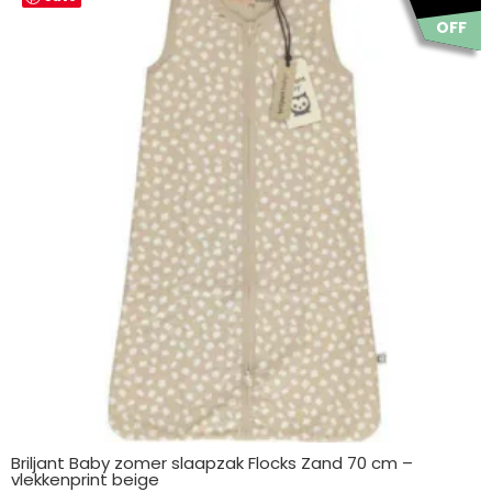
prijs
prijs
was:
is:
OFF
€ 17.95.
€ 15.95.
Briljant Baby zomer slaapzak Flocks Zand 70 cm –
vlekkenprint beige