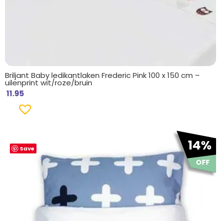
Briljant Baby ledikantlaken Frederic Pink 100 x 150 cm –
uilenprint wit/roze/bruin
11.95
Oorspronkelijke
Huidige
14%
Save
prijs
prijs
was:
is:
OFF
€ 28.95.
€ 24.95.