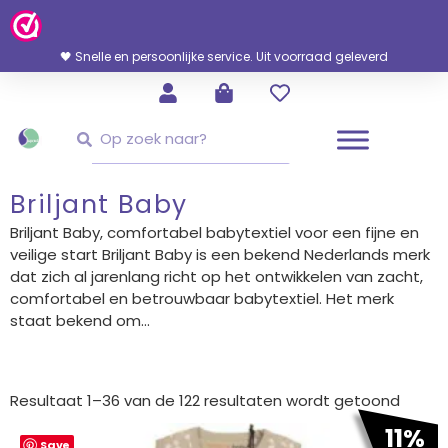
Ga
Naar
De
🖤 Snelle en persoonlijke service. Uit voorraad geleverd
Inhoud
Zoeken
Zoeken
Briljant Baby
Briljant Baby, comfortabel babytextiel voor een fijne en
veilige start Briljant Baby is een bekend Nederlands merk
dat zich al jarenlang richt op het ontwikkelen van zacht,
comfortabel en betrouwbaar babytextiel. Het merk
staat bekend om...
Gesor
op
Resultaat 1–36 van de 122 resultaten wordt getoond
nieuw
Oorspronkelijke
Huidige
11%
Save