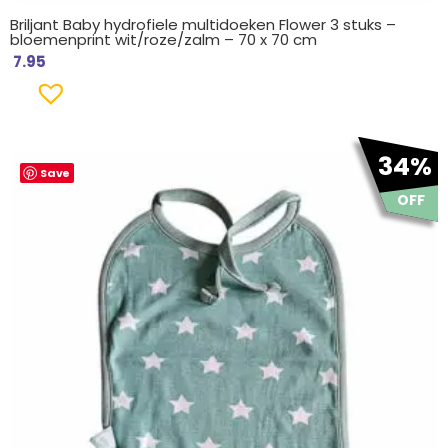
Briljant Baby hydrofiele multidoeken Flower 3 stuks –
bloemenprint wit/roze/zalm – 70 x 70 cm
7.95
Oorspronkelijke
Huidige
34%
Save
prijs
prijs
was:
is:
OFF
€ 5.95.
€ 3.95.