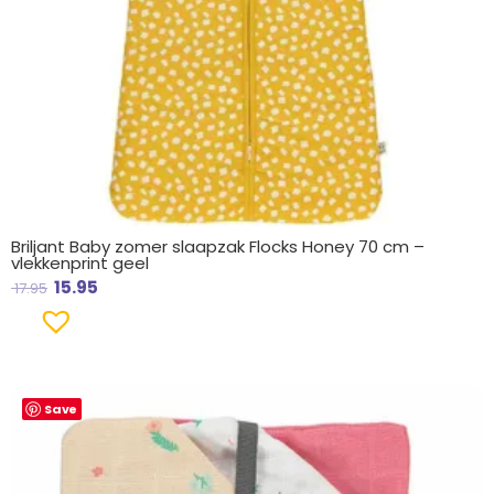
Briljant Baby zomer slaapzak Flocks Honey 70 cm –
vlekkenprint geel
15.95
17.95
Save