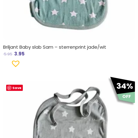
Briljant Baby slab Sam – sterrenprint jade/wit
3.95
5.95
Oorspronkelijke
Huidige
34%
Save
prijs
prijs
was:
is:
OFF
€ 5.95.
€ 3.95.