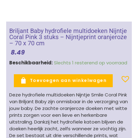
Briljant Baby hydrofiele multidoeken Nijntje
Coral Pink 3 stuks – Nijntjeprint oranjeroze
– 70 x 70 cm
8.49
Briljant
Beschikbaarheid:
Slechts 1 resterend op voorraad
Baby
hydrofiele
Toevoegen aan winkelwagen
multidoeken
Nijntje
Deze hydrofiele multidoeken Nijntje Smile Coral Pink
Coral
van Briljant Baby zijn onmisbaar in de verzorging van
Pink
jouw baby. De zachte oranjeroze doeken met witte
3
prints zorgen voor een lieve en herkenbare
stuks
uitstraling. Dankzij het hydrofiele katoen blijven de
-
doeken heerlijk zacht, zelfs wanneer ze vochtig zijn.
Nijntjeprint
De set bestaat uit drie verschillende prints, wat
oranjeroze