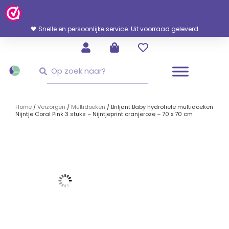
Ga
Naar
De
🖤 Snelle en persoonlijke service. Uit voorraad geleverd
Inhoud
Zoeken
Zoeken
Home
/
Verzorgen
/
Multidoeken
/ Briljant Baby hydrofiele multidoeken
Nijntje Coral Pink 3 stuks – Nijntjeprint oranjeroze – 70 x 70 cm