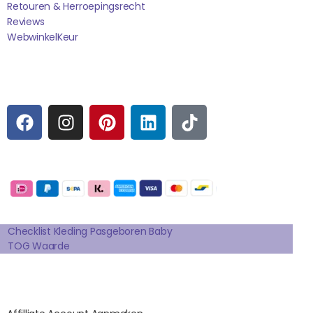
Retouren & Herroepingsrecht
Reviews
WebwinkelK
Eur
Sociale media
F
I
P
L
T
A
N
I
I
I
C
S
N
N
K
E
T
T
K
T
Betaalmogelijkheden:
B
A
E
E
O
O
G
R
D
K
Extra pagina's
O
R
E
I
K
A
S
N
Checklist Kleding Pasgeboren Baby
TOG Waarde
M
T
Affilates