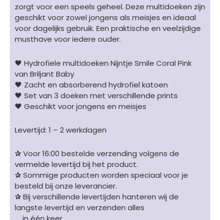
zorgt voor een speels geheel. Deze multidoeken zijn
-
geschikt voor zowel jongens als meisjes en ideaal
70
voor dagelijks gebruik. Een praktische en veelzijdige
x
musthave voor iedere ouder.
70
cm
🖤 Hydrofiele multidoeken Nijntje Smile Coral Pink
aantal
van Briljant Baby
🖤 Zacht en absorberend hydrofiel katoen
🖤 Set van 3 doeken met verschillende prints
🖤 Geschikt voor jongens en meisjes
Levertijd: 1 – 2 werkdagen
✰
Voor 16:00 bestelde verzending volgens de
vermelde levertijd bij het product.
✰
Sommige producten worden speciaal voor je
besteld bij onze leverancier.
✰
Bij verschillende levertijden hanteren wij de
langste levertijd en verzenden alles
in één keer.