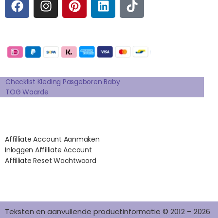
A
N
I
I
I
C
S
N
N
K
E
T
T
K
T
Betaalmogelijkheden:
B
A
E
E
O
O
G
R
D
K
Extra pagina's
O
R
E
I
K
A
S
N
Checklist Kleding Pasgeboren Baby
TOG Waarde
M
T
Affilates
Affilliate Account Aanmaken
Inloggen Affilliate Account
Affilliate Reset Wachtwoord
©2012 – 2026 saponi.nl | svwdeveloper.nl
Teksten en aanvullende productinformatie © 2012 – 2026