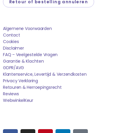
Retour of bestelling annuleren
Saponi
Algemene Voorwaarden
Contact
Cookies
Disclaimer
FAQ – Veelgestelde Vragen
Garantie & Klachten
GDPR/AVG
Klantenservice, Levertijd & Verzendkosten
Privacy Verklaring
Retouren & Herroepingsrecht
Reviews
WebwinkelK
Eur
Sociale media
F
I
P
L
T