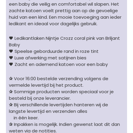
een baby die veilig en comfortabel wil slapen. Het
kruizen
zachte katoen voelt prettig aan op de gevoelige
wit/oranjeroze
huid van een kind. Een mooie toevoeging aan ieder
aantal
ledikant en ideaal voor dagelijks gebruik.
🖤 Ledikantlaken Nijntje Crozz coral pink van Briljant
Baby
🖤 Speelse geborduurde rand in roze tint
🖤 Luxe afwerking met satijnen bies
🖤 Zacht en ademend katoen voor een baby
✰
Voor 16:00 bestelde verzending volgens de
vermelde levertijd bij het product.
✰
Sommige producten worden speciaal voor je
besteld bij onze leverancier.
✰
Bij verschillende levertijden hanteren wij de
langste levertijd en verzenden alles
in één keer.
✰
Inpakken is mogelijk. Indien gewenst laat dit dan
weten via de notities.