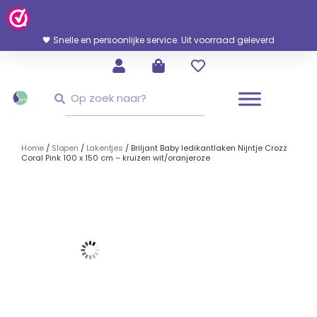
Ga
Naar
De
🖤 Snelle en persoonlijke service. Uit voorraad geleverd
Inhoud
Zoeken
Zoeken
Home
/
Slapen
/
Lakentjes
/ Briljant Baby ledikantlaken Nijntje Crozz
Coral Pink 100 x 150 cm – kruizen wit/oranjeroze