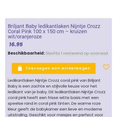
Briljant Baby ledikantlaken Nijntje Crozz
Coral Pink 100 x 150 cm – kruizen
wit/oranjeroze
16.95
Briljant
Beschikbaarheid:
Slechts 1 resterend op voorraad
Baby
ledikantlaken
Toevoegen aan winkelwagen
Nijntje
Crozz
Ledikantlaken Nijntje Crozz coral pink van Briljant
Coral
Baby is een zachte en stijlvolle keuze voor het
Pink
ledikant van je baby. Dit ledikantlaken Nijntje Crozz
100
coral pink heeft een frisse witte basis met een
x
speelse rand in coral pink tinten. De warme roze
150
kleur geeft de babykamer een lieve en moderne
cm
uitstraling. Geschikt voor meisjes en perfect voor
-