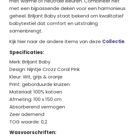
met warme of neutrale kleuren. Combineer het
met een bijpassende deken voor een harmonieus
geheel. Briljant Baby staat bekend om kwalitatief
babytextiel dat comfort en uitstraling
samenbrengt.
Kijk hier naar de andere items van deze
Collectie
.
Specificaties:
Merk: Briljant Baby
Design: Nijntje Crozz Coral Pink
Kleur: Wit, grijs & oranje
Print: geborduurde kruizen
Materiaal: 100% katoen
Afmeting: 100 x 150 cm
Absorberend vermogen
Zeer ademend
TOG waarde: 0,2
Wasvoorschriften: