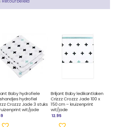
Retourbeleid
s
ljant Baby hydrofiele
Briljant Baby ledikantlaken
shandjes hydrofiel
Crizzz Crozzz Jade 100 x
zzz Crozzz Jade 3 stuks
150 cm – kruizenprint
ruizenprint wit/jade
wit/jade
59
12.95