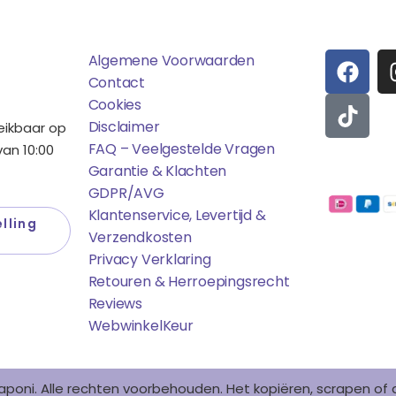
ens
Saponi
Social
F
T
Algemene Voorwaarden
A
I
Contact
C
K
Cookies
E
T
Disclaimer
reikbaar op
B
O
FAQ – Veelgestelde Vragen
an 10:00
O
K
Garantie & Klachten
Betaalmo
O
GDPR/AVG
K
Klantenservice, Levertijd &
lling
Verzendkosten
Privacy Verklaring
Retouren & Herroepingsrecht
Reviews
WebwinkelK
Eur
aponi. Alle rechten voorbehouden. Het kopiëren, scrapen o