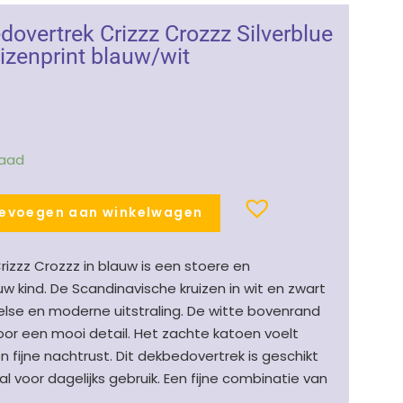
dovertrek Crizzz Crozzz Silverblue
izenprint blauw/wit
nkelijke
uidige
ijs
raad
:
.
 24.95.
evoegen aan winkelwagen
izzz Crozzz in blauw is een stoere en
 kind. De Scandinavische kruizen in wit en zwart
lse en moderne uitstraling. De witte bovenrand
oor een mooi detail. Het zachte katoen voelt
n fijne nachtrust. Dit dekbedovertrek is geschikt
 voor dagelijks gebruik. Een fijne combinatie van