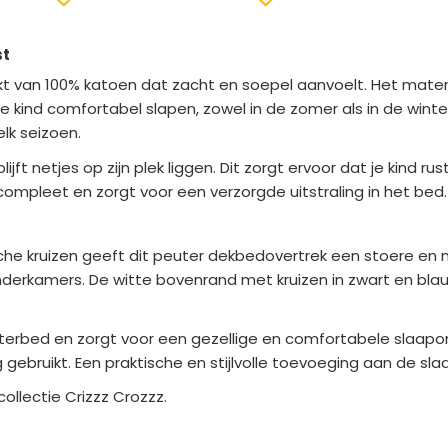
st
akt van 100% katoen dat zacht en soepel aanvoelt. Het mat
e kind comfortabel slapen, zowel in de zomer als in de winter.
lk seizoen.
ft netjes op zijn plek liggen. Dit zorgt ervoor dat je kind ru
pleet en zorgt voor een verzorgde uitstraling in het bed.
he kruizen geeft dit peuter dekbedovertrek een stoere en mo
nderkamers. De witte bovenrand met kruizen in zwart en blau
uterbed en zorgt voor een gezellige en comfortabele slaapom
 gebruikt. Een praktische en stijlvolle toevoeging aan de sl
ollectie Crizzz Crozzz.