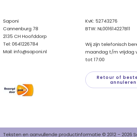
Bedrijfgegevens
Overige gegev
Saponi
KvK: 52743276
Cannenburg 78
BTW: NL001614227B11
2135 CH Hoofddorp
Tel: 0641226784
Wij zijn telefonisch be
Mail:
info@saponi.nl
maandag t/m vrijdag v
tot 17:00
Wij versturen met:
Retour of beste
annuleren
Teksten en aanvullende productinformatie © 2012 – 2026 S