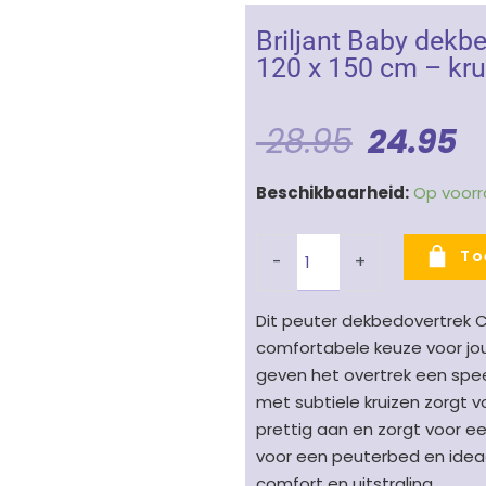
Briljant Baby dekbe
120 x 150 cm – kru
Oorspro
H
28.95
24.95
Prijs
Pr
Briljant
Beschikbaarheid:
Op voor
Was:
Is
Baby
dekbedovertrek
€ 28.95
€
To
-
+
Crizzz
Crozzz
Dit peuter dekbedovertrek Cr
Silverblue
comfortabele keuze voor jouw
120
geven het overtrek een spee
x
met subtiele kruizen zorgt v
150
prettig aan en zorgt voor ee
cm
voor een peuterbed en ideaal
-
comfort en uitstraling.