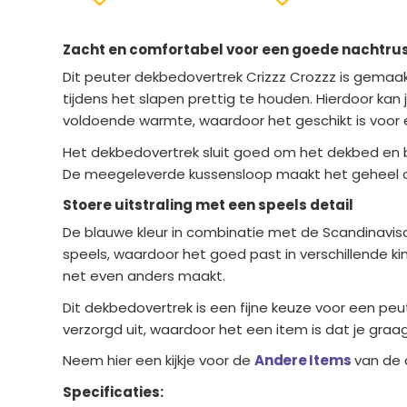
Zacht en comfortabel voor een goede nachtru
Dit peuter dekbedovertrek Crizzz Crozzz is gema
tijdens het slapen prettig te houden. Hierdoor kan j
voldoende warmte, waardoor het geschikt is voor e
Het dekbedovertrek sluit goed om het dekbed en blij
De meegeleverde kussensloop maakt het geheel com
Stoere uitstraling met een speels detail
De blauwe kleur in combinatie met de Scandinavisc
speels, waardoor het goed past in verschillende ki
net even anders maakt.
Dit dekbedovertrek is een fijne keuze voor een pe
verzorgd uit, waardoor het een item is dat je graag
Neem hier een kijkje voor de
Andere Items
van de c
Specificaties: