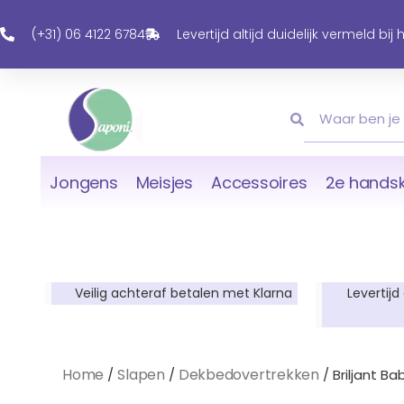
Ga
Naar
(+31) 06 4122 6784
Levertijd altijd duidelijk vermeld bij
De
Inhoud
Zoeken
Zoeken
Jongens
Meisjes
Accessoires
2e handsk
Veilig achteraf betalen met Klarna
Levertijd
Home
Slapen
Dekbedovertrekken
/
/
/ Briljant B