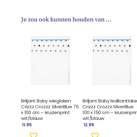
Je zou ook kunnen houden van …
Briljant Baby wieglaken
Briljant Baby ledikantlak
Crizzz Crozzz SilverBlue 75
Crizzz Crozzz SilverBlue
x 100 cm – kruizenprint
100 x 150 cm – kruizenpri
wit/blauw
wit/blauw
11.95
12.95