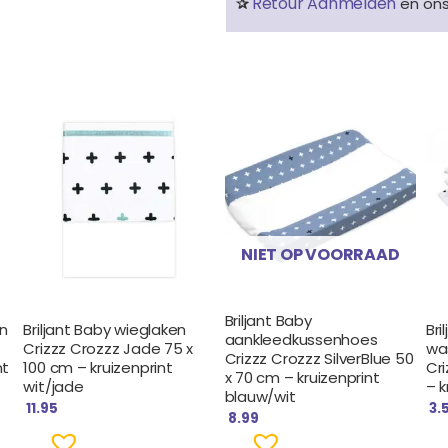
Retour Aanmelden
✰
en on
NIET OP VOORRAAD
Briljant Baby
en
Briljant Baby wieglaken
Bri
aankleedkussenhoes
Crizzz Crozzz Jade 75 x
wa
Crizzz Crozzz SilverBlue 50
nt
100 cm – kruizenprint
Cri
x 70 cm – kruizenprint
wit/jade
– k
blauw/wit
11.95
3.
8.99