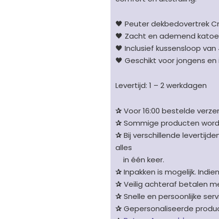
kruizenprint
blauw/wit
🖤 Peuter dekbedovertrek Cr
aantal
🖤 Zacht en ademend katoe
🖤 Inclusief kussensloop van
🖤 Geschikt voor jongens en
Levertijd: 1 – 2 werkdagen
✰
Voor 16:00 bestelde verzen
✰
Sommige producten worden 
✰
Bij verschillende levertijd
alles
in één keer.
✰
Inpakken is mogelijk. Indie
✰
Veilig achteraf betalen me
✰
Snelle en persoonlijke serv
✰
Gepersonaliseerde product