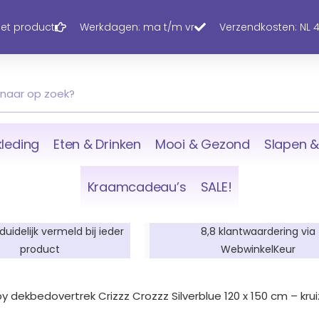
 het product
Werkdagen: ma t/m vr
Verzendkosten: NL 4,
leding
Eten & Drinken
Mooi & Gezond
Slapen &
Kraamcadeau’s
SALE!
 duidelijk vermeld bij ieder
8,8 klantwaardering via
product
WebwinkelKeur
aby dekbedovertrek Crizzz Crozzz Silverblue 120 x 150 cm – kru