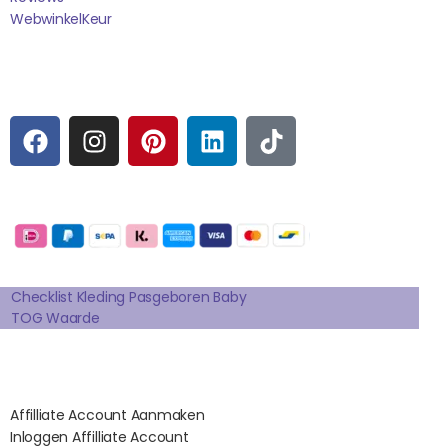
WebwinkelK
Eur
Sociale media
F
I
P
L
T
A
N
I
I
I
C
S
N
N
K
E
T
T
K
T
Betaalmogelijkheden:
B
A
E
E
O
O
G
R
D
K
Extra pagina's
O
R
E
I
K
A
S
N
Checklist Kleding Pasgeboren Baby
TOG Waarde
M
T
Affilates
Affilliate Account Aanmaken
Inloggen Affilliate Account