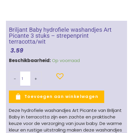
Briljant Baby hydrofiele washandjes Art
Picante 3 stuks – strepenprint
terracotta/wit
3.59
Briljant
Beschikbaarheid:
Op voorraad
Baby
hydrofiele
-
+
washandjes
Art
Picante
Toevoegen aan winkelwagen
3
stuks
Deze hydrofiele washandjes Art Picante van Briljant
-
Baby in terracotta zijn een zachte en praktische
strepenprint
keuze voor de verzorging van jouw baby. De warme
terracotta/wit
kleur en rustige uitstraling maken deze washandjes
aantal