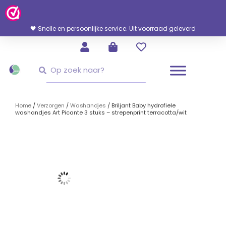
Ga
Naar
De
🖤 Snelle en persoonlijke service. Uit voorraad geleverd
Inhoud
Zoeken
Zoeken
Home
/
Verzorgen
/
Washandjes
/ Briljant Baby hydrofiele
washandjes Art Picante 3 stuks – strepenprint terracotta/wit