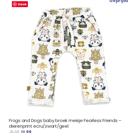
Geprijsd
prijs
prijs
Save
was:
is:
€ 15.99.
€ 12.99.
Frogs and Dogs baby broek meisje Fearless Friends –
dierenprint ecru/zwart/geel
15.99
12.99