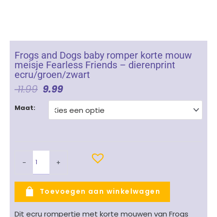
Frogs and Dogs baby romper korte mouw
meisje Fearless Friends – dierenprint
ecru/groen/zwart
Oorspronkelijke
Huidige
11.99
9.99
Prijs
Prijs
Frogs
Was:
Is:
Maat:
and
€ 11.99.
€ 9.99.
Dogs
baby
romper
korte
-
+
mouw
meisje
Fearless
Toevoegen aan winkelwagen
Friends
-
Dit ecru rompertje met korte mouwen van
Frogs