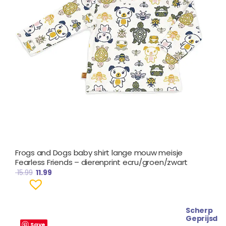
Frogs and Dogs baby shirt lange mouw meisje
Fearless Friends – dierenprint ecru/groen/zwart
15.99
11.99
Scherp
Oorspronkelijke
Huidige
Geprijsd
prijs
prijs
Save