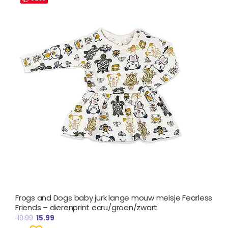
was:
is:
€ 19.99.
€ 15.99.
Frogs and Dogs baby jurk lange mouw meisje Fearless
Friends – dierenprint ecru/groen/zwart
19.99
15.99