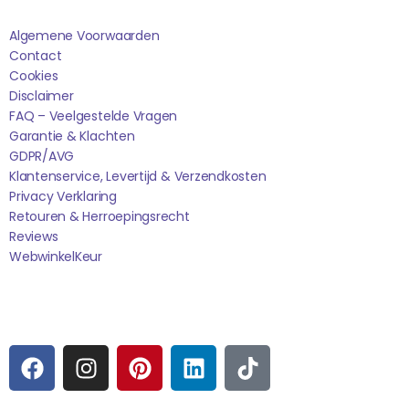
Algemene Voorwaarden
Contact
Cookies
Disclaimer
FAQ – Veelgestelde Vragen
Garantie & Klachten
GDPR/AVG
Klantenservice, Levertijd & Verzendkosten
Privacy Verklaring
Retouren & Herroepingsrecht
Reviews
WebwinkelK
Eur
Sociale media
F
I
P
L
T
A
N
I
I
I
C
S
N
N
K