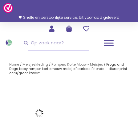
Ga
Naar
De
🖤 Snelle en persoonlijke service. Uit voorraad geleverd
Inhoud
Zoeken
Zoeken
Home
/
Meisjeskleding
/
Rompers Korte Mouw - Meisjes
/ Frogs and
Dogs baby romper korte mouw meisje Fearless Friends – dierenprint
ecru/groen/zwart