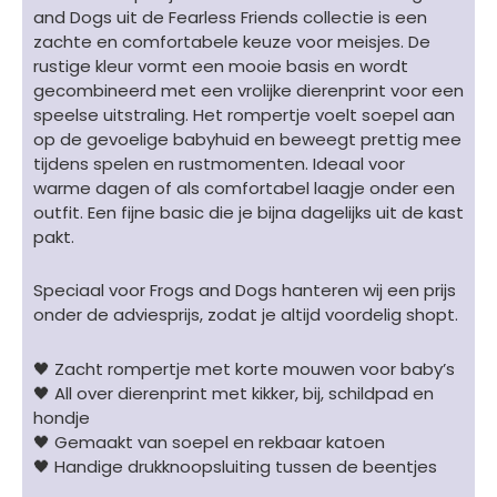
dierenprint
and Dogs
uit de Fearless Friends collectie is een
ecru/groen/zwart
zachte en comfortabele keuze voor meisjes. De
aantal
rustige kleur vormt een mooie basis en wordt
gecombineerd met een vrolijke dierenprint voor een
speelse uitstraling. Het rompertje voelt soepel aan
op de gevoelige babyhuid en beweegt prettig mee
tijdens spelen en rustmomenten. Ideaal voor
warme dagen of als comfortabel laagje onder een
outfit. Een fijne basic die je bijna dagelijks uit de kast
pakt.
Speciaal voor Frogs and Dogs hanteren wij een prijs
onder de adviesprijs, zodat je altijd voordelig shopt.
🖤 Zacht rompertje met korte mouwen voor baby’s
🖤 All over dierenprint met kikker, bij, schildpad en
hondje
🖤 Gemaakt van soepel en rekbaar katoen
🖤 Handige drukknoopsluiting tussen de beentjes