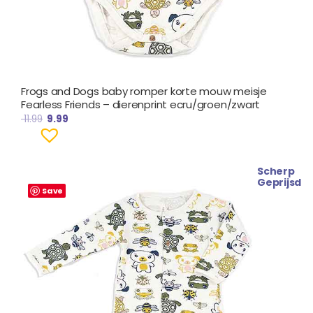
Frogs and Dogs baby romper korte mouw meisje
Fearless Friends – dierenprint ecru/groen/zwart
11.99
9.99
Scherp
Oorspronkelijke
Huidige
Geprijsd
prijs
prijs
Save
was:
is:
€ 19.99.
€ 16.99.