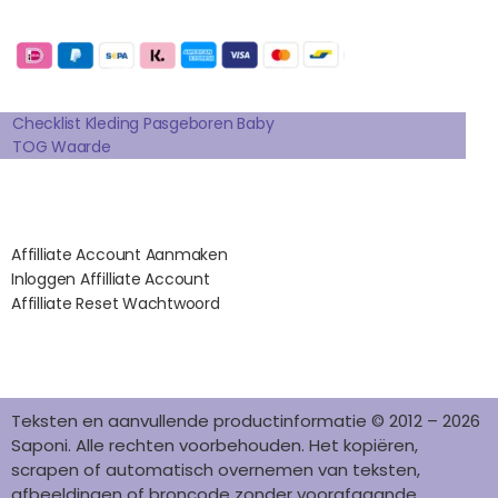
E
T
T
K
T
Betaalmogelijkheden:
B
A
E
E
O
O
G
R
D
K
Extra pagina's
O
R
E
I
K
A
S
N
Checklist Kleding Pasgeboren Baby
TOG Waarde
M
T
Affilates
Affilliate Account Aanmaken
Inloggen Affilliate Account
Affilliate Reset Wachtwoord
©2012 – 2026 saponi.nl | svwdeveloper.nl
Teksten en aanvullende productinformatie © 2012 – 2026
Saponi. Alle rechten voorbehouden. Het kopiëren,
scrapen of automatisch overnemen van teksten,
afbeeldingen of broncode zonder voorafgaande