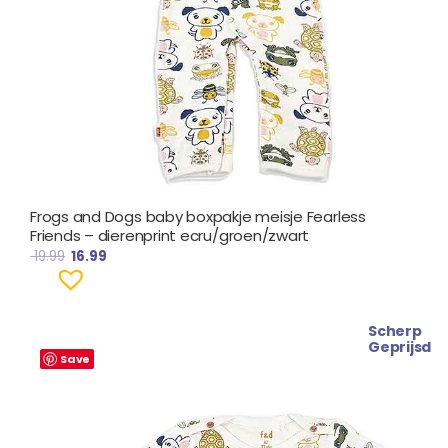
Frogs and Dogs baby boxpakje meisje Fearless
Friends – dierenprint ecru/groen/zwart
19.99
16.99
Scherp
Oorspronkelijke
Huidige
Geprijsd
prijs
prijs
Save
was:
is:
€ 15.99.
€ 11.99.