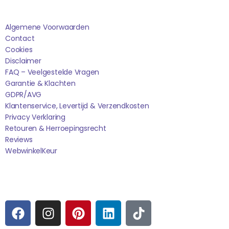
Saponi
Algemene Voorwaarden
Contact
Cookies
Disclaimer
FAQ – Veelgestelde Vragen
Garantie & Klachten
GDPR/AVG
Klantenservice, Levertijd & Verzendkosten
Privacy Verklaring
Retouren & Herroepingsrecht
Reviews
WebwinkelK
Eur
Sociale media
F
I
P
L
T
A
N
I
I
I