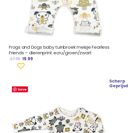
Frogs and Dogs baby tuinbroek meisje Fearless
Friends – dierenprint ecru/groen/zwart
27.95
19.99
Scherp
Oorspronkelijke
Huidige
Geprijsd
prijs
prijs
Save
was:
is:
€ 19.99.
€ 15.99.