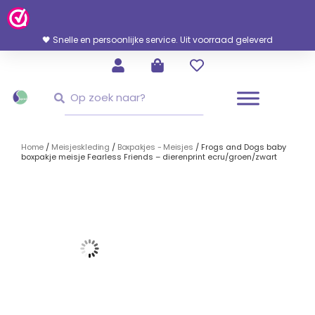
Ga
Naar
De
🖤 Snelle en persoonlijke service. Uit voorraad geleverd
Inhoud
Zoeken
Zoeken
Home
/
Meisjeskleding
/
Boxpakjes - Meisjes
/ Frogs and Dogs baby
boxpakje meisje Fearless Friends – dierenprint ecru/groen/zwart