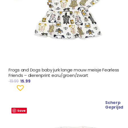
Frogs and Dogs baby jurk lange mouw meisje Fearless
Friends – dierenprint ecru/groen/zwart
19.99
15.99
Scherp
Oorspronkelijke
Huidige
Geprijsd
prijs
prijs
Save
was:
is:
€ 15.99.
€ 11.99.