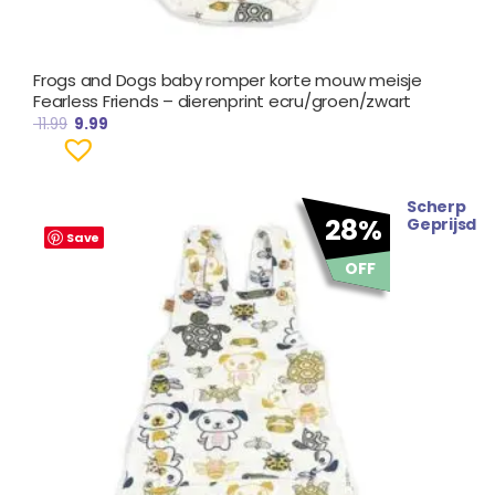
Frogs and Dogs baby romper korte mouw meisje
Fearless Friends – dierenprint ecru/groen/zwart
11.99
9.99
Scherp
Oorspronkelijke
Huidige
28%
Geprijsd
prijs
prijs
Save
was:
is:
OFF
€ 27.95.
€ 19.99.