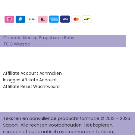
C
S
N
N
K
E
T
T
K
T
Betaalmogelijkheden:
B
A
E
E
O
O
G
R
D
K
Extra pagina's
O
R
E
I
K
A
S
N
Checklist Kleding Pasgeboren Baby
TOG Waarde
M
T
Affilates
Affilliate Account Aanmaken
Inloggen Affilliate Account
Affilliate Reset Wachtwoord
©2012 – 2026 saponi.nl | svwdeveloper.nl
Teksten en aanvullende productinformatie © 2012 – 2026
Saponi. Alle rechten voorbehouden. Het kopiëren,
scrapen of automatisch overnemen van teksten,