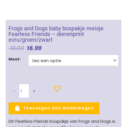
Frogs and Dogs baby boxpakje meisje
Fearless Friends – dierenprint
ecru/groen/zwart
Oorspronkelijke
Huidige
19.99
16.99
Prijs
Prijs
Frogs
Was:
Is:
Maat:
and
€ 19.99.
€ 16.99.
Dogs
baby
boxpakje
meisje
-
+
Fearless
Friends
-
Toevoegen aan winkelwagen
dierenprint
ecru/groen/zwart
Dit Fearless Friends boxpakje van Frogs and Dogs is
aantal