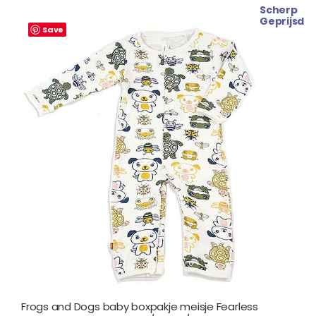
Scherp
Oorspronkelijke
Huidige
Geprijsd
prijs
prijs
Save
was:
is:
€ 19.99.
€ 16.99.
Frogs and Dogs baby boxpakje meisje Fearless