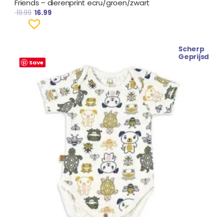
Friends – dierenprint ecru/groen/zwart
19.99
16.99
Scherp
Oorspronkelijke
Huidige
Geprijsd
prijs
prijs
Save
was:
is:
€ 11.99.
€ 9.99.