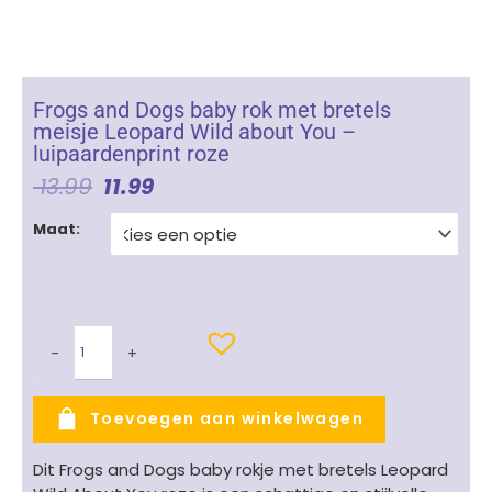
Frogs and Dogs baby rok met bretels
meisje Leopard Wild about You –
luipaardenprint roze
Oorspronkelijke
Huidige
13.99
11.99
Prijs
Prijs
Frogs
Was:
Is:
Maat:
and
€ 13.99.
€ 11.99.
Dogs
baby
rok
met
-
+
bretels
meisje
Leopard
Toevoegen aan winkelwagen
Wild
about
Dit Frogs and Dogs baby rokje met bretels Leopard
You