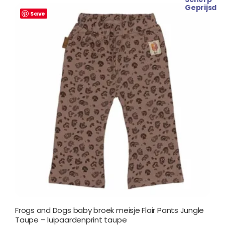
Oorspronkelijke
Huidige
Geprijsd
prijs
prijs
Save
was:
is:
€ 17.99.
€ 15.99.
Frogs and Dogs baby broek meisje Flair Pants Jungle
Taupe – luipaardenprint taupe