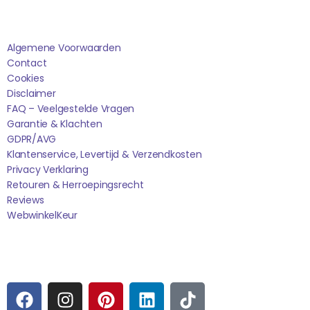
Saponi
Algemene Voorwaarden
Contact
Cookies
Disclaimer
FAQ – Veelgestelde Vragen
Garantie & Klachten
GDPR/AVG
Klantenservice, Levertijd & Verzendkosten
Privacy Verklaring
Retouren & Herroepingsrecht
Reviews
WebwinkelK
Eur
Sociale media
F
I
P
L
T
A
N
I
I
I