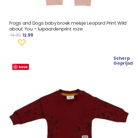
Frogs and Dogs baby broek meisje Leopard Print Wild
about You – luipaardenprint roze
14.99
12.99
Scherp
Oorspronkelijke
Huidige
Geprijsd
prijs
prijs
Save
was:
is:
€ 19.99.
€ 17.49.