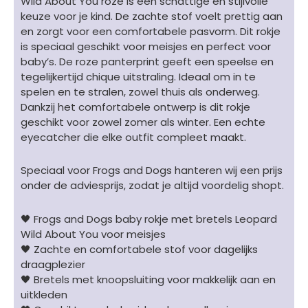
Wild About You roze is een schattige en stijlvolle
-
keuze voor je kind. De zachte stof voelt prettig aan
luipaardenprint
en zorgt voor een comfortabele pasvorm. Dit rokje
roze
is speciaal geschikt voor meisjes en perfect voor
aantal
baby’s. De roze panterprint geeft een speelse en
tegelijkertijd chique uitstraling. Ideaal om in te
spelen en te stralen, zowel thuis als onderweg.
Dankzij het comfortabele ontwerp is dit rokje
geschikt voor zowel zomer als winter. Een echte
eyecatcher die elke outfit compleet maakt.
Speciaal voor Frogs and Dogs hanteren wij een prijs
onder de adviesprijs, zodat je altijd voordelig shopt.
🖤 Frogs and Dogs baby rokje met bretels Leopard
Wild About You voor meisjes
🖤 Zachte en comfortabele stof voor dagelijks
draagplezier
🖤 Bretels met knoopsluiting voor makkelijk aan en
uitkleden