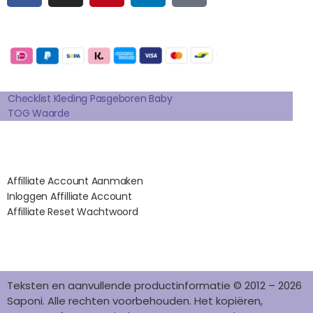
C
S
N
N
K
E
T
T
K
T
Betaalmogelijkheden:
B
A
E
E
O
O
G
R
D
K
Extra pagina's
O
R
E
I
K
A
S
N
Checklist Kleding Pasgeboren Baby
TOG Waarde
M
T
Affilates
Affilliate Account Aanmaken
Inloggen Affilliate Account
Affilliate Reset Wachtwoord
©2012 – 2026 saponi.nl | svwdeveloper.nl
Teksten en aanvullende productinformatie © 2012 – 2026
Saponi. Alle rechten voorbehouden. Het kopiëren,