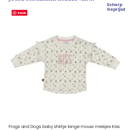
Scherp
Oorspronkelijke
Huidige
Geprijsd
prijs
prijs
Save
was:
is:
€ 18.99.
€ 16.99.
Frogs and Dogs baby shirtje lange mouw meisjes Kiss