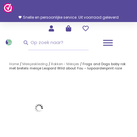
Ga
Naar
De
🖤 Snelle en persoonlijke service. Uit voorraad geleverd
Inhoud
Zoeken
Zoeken
Home
/
Meisjeskleding
/
Rokken - Meisjes
/ Frogs and Dogs baby rok
met bretels meisje Leopard Wild about You – luipaardenprint roze