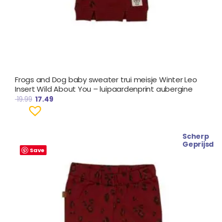
Frogs and Dog baby sweater trui meisje Winter Leo
Insert Wild About You – luipaardenprint aubergine
19.99
17.49
Scherp
Oorspronkelijke
Huidige
Geprijsd
prijs
prijs
Save
was:
is:
€ 14.99.
€ 12.99.