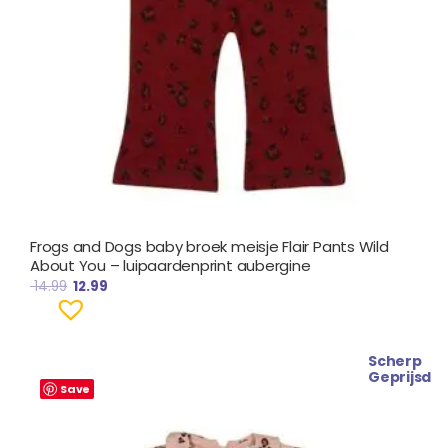
Frogs and Dogs baby broek meisje Flair Pants Wild
About You – luipaardenprint aubergine
14.99
12.99
Scherp
Prijsklasse:
Geprijsd
€ 17.49
Save
tot
€ 17.99