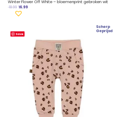
Winter Flower Off White – bloemenprint gebroken wit
18.99
16.99
Scherp
Oorspronkelijke
Huidige
Geprijsd
prijs
prijs
Save
was:
is:
€ 14.99.
€ 12.99.