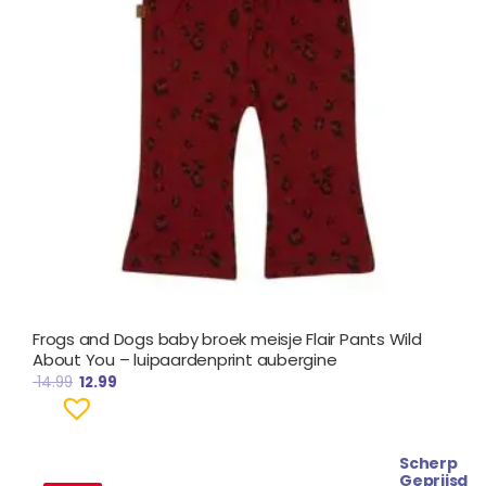
Frogs and Dogs baby broek meisje Flair Pants Wild
About You – luipaardenprint aubergine
14.99
12.99
Scherp
Oorspronkelijke
Huidige
Geprijsd