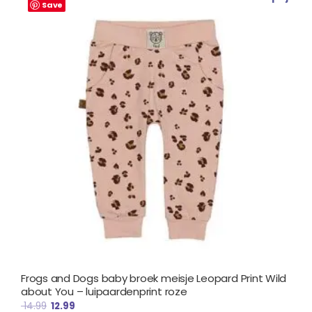
prijs
prijs
Save
was:
is:
€ 14.99.
€ 12.99.
Frogs and Dogs baby broek meisje Leopard Print Wild
about You – luipaardenprint roze
14.99
12.99