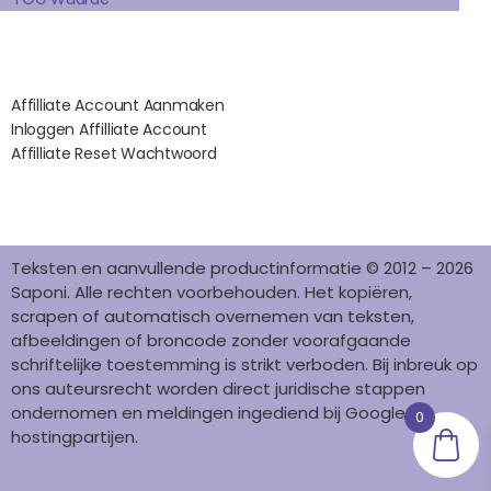
M
T
Affilates
Affilliate Account Aanmaken
Inloggen Affilliate Account
Affilliate Reset Wachtwoord
©2012 – 2026 saponi.nl | svwdeveloper.nl
Teksten en aanvullende productinformatie © 2012 – 2026
Saponi. Alle rechten voorbehouden. Het kopiëren,
scrapen of automatisch overnemen van teksten,
afbeeldingen of broncode zonder voorafgaande
schriftelijke toestemming is strikt verboden. Bij inbreuk op
ons auteursrecht worden direct juridische stappen
ondernomen en meldingen ingediend bij Google en
0
hostingpartijen.