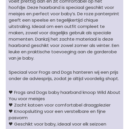
voelt prettig aan en zit comfortabel op het
luipaardenprint
hoofdje. Deze haarband is speciaal geschikt voor
roze
meisjes en perfect voor baby’s. De roze panterprint
aantal
geeft een speelse en tegelijkertijd chique
uitstraling. Ideaal om een outfit compleet te
maken, zowel voor dagelijks gebruik als speciale
momenten. Dankzij het zachte materiaal is deze
haarband geschikt voor zowel zomer als winter. Een
leuke en praktische toevoeging aan de garderobe
van je baby.
Speciaal voor Frogs and Dogs hanteren wij een prijs
onder de adviesprijs, zodat je altijd voordelig shopt.
🖤 Frogs and Dogs baby haarband knoop Wild About
You voor meisjes
🖤 Zacht katoen voor comfortabel draagplezier
🖤 Knoopsluiting voor een verstelbare en fijne
pasvorm
🖤 Geschikt voor baby, ideaal voor elk seizoen