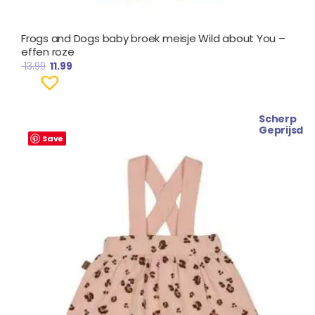
Frogs and Dogs baby broek meisje Wild about You –
effen roze
13.99
11.99
Scherp
Oorspronkelijke
Huidige
Geprijsd
prijs
prijs
Save
was:
is:
€ 13.99.
€ 11.99.