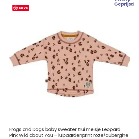
Oorspronkelijke
Huidige
Geprijsd
prijs
prijs
Save
was:
is:
€ 18.99.
€ 15.99.
Frogs and Dogs baby sweater trui meisje Leopard
Pink Wild about You – luipaardenprint roze/aubergine