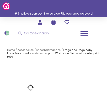
Ga
Naar
De
🖤 Snelle en persoonlijke service. Uit voorraad geleverd
Inhoud
Zoeken
Zoeken
Home
/
Accessoires
/
Knoophaarbanden
/ Frogs and Dogs baby
knoophaarbandje meisjes Leopard Wild about You – luipaardenprint
roze