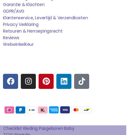
Garantie & Klachten
GDPR/AVG
Klantenservice, Levertijd & Verzendkosten
Privacy Verklaring
Retouren & Herroepingsrecht
Reviews
WebwinkelK
Eur
Sociale media
F
I
P
L
T
A
N
I
I
I
C
S
N
N
K
E
T
T
K
T
Betaalmogelijkheden:
B
A
E
E
O
O
G
R
D
K
Extra pagina's
O
R
E
I
K
A
S
N
Checklist Kleding Pasgeboren Baby
TOG Waarde