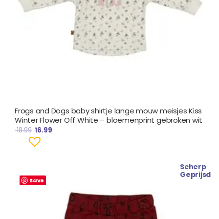
Frogs and Dogs baby shirtje lange mouw meisjes Kiss
Winter Flower Off White – bloemenprint gebroken wit
18.99
16.99
Scherp
Oorspronkelijke
Huidige
Geprijsd
prijs
prijs
Save
was:
is:
€ 14.99.
€ 12.99.