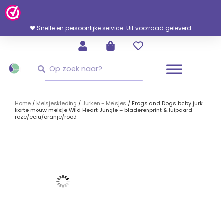
Ga
Naar
De
🖤 Snelle en persoonlijke service. Uit voorraad geleverd
Inhoud
Zoeken
Zoeken
Home
/
Meisjeskleding
/
Jurken - Meisjes
/ Frogs and Dogs baby jurk
korte mouw meisje Wild Heart Jungle – bladerenprint & luipaard
roze/ecru/oranje/rood