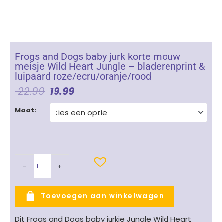
Frogs and Dogs baby jurk korte mouw
meisje Wild Heart Jungle – bladerenprint &
luipaard roze/ecru/oranje/rood
Oorspronkelijke
Huidige
22.99
19.99
Prijs
Prijs
Frogs
Was:
Is:
Maat:
and
€ 22.99.
€ 19.99.
Dogs
baby
jurk
korte
-
+
mouw
meisje
Wild
Toevoegen aan winkelwagen
Heart
Jungle
Dit Frogs and Dogs baby jurkje Jungle Wild Heart