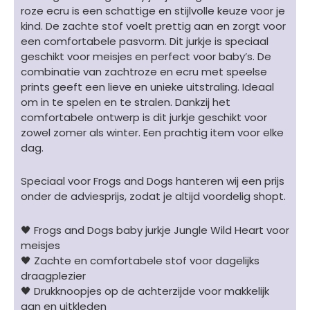
-
roze ecru is een schattige en stijlvolle keuze voor je
bladerenprint
kind. De zachte stof voelt prettig aan en zorgt voor
&
een comfortabele pasvorm. Dit jurkje is speciaal
luipaard
geschikt voor meisjes en perfect voor baby’s. De
roze/ecru/oranje/rood
combinatie van zachtroze en ecru met speelse
aantal
prints geeft een lieve en unieke uitstraling. Ideaal
om in te spelen en te stralen. Dankzij het
comfortabele ontwerp is dit jurkje geschikt voor
zowel zomer als winter. Een prachtig item voor elke
dag.
Speciaal voor Frogs and Dogs hanteren wij een prijs
onder de adviesprijs, zodat je altijd voordelig shopt.
🖤 Frogs and Dogs baby jurkje Jungle Wild Heart voor
meisjes
🖤 Zachte en comfortabele stof voor dagelijks
draagplezier
🖤 Drukknoopjes op de achterzijde voor makkelijk
aan en uitkleden