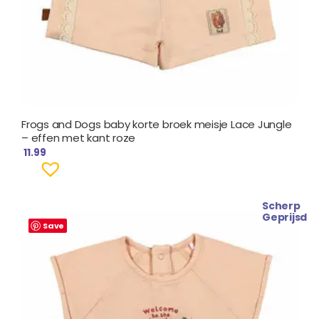
Frogs and Dogs baby korte broek meisje Lace Jungle
– effen met kant roze
11.99
Scherp
Oorspronkelijke
Huidige
Geprijsd
prijs
prijs
Save
was:
is:
€ 16.99.
€ 13.99.