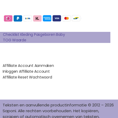
C
S
N
N
K
E
T
T
K
T
Betaalmogelijkheden:
B
A
E
E
O
O
G
R
D
K
Extra pagina's
O
R
E
I
K
A
S
N
Checklist Kleding Pasgeboren Baby
TOG Waarde
M
T
Affilates
Affilliate Account Aanmaken
Inloggen Affilliate Account
Affilliate Reset Wachtwoord
©2012 – 2026 saponi.nl | svwdeveloper.nl
Teksten en aanvullende productinformatie © 2012 – 2026
Saponi. Alle rechten voorbehouden. Het kopiëren,
scrapen of automatisch overnemen van teksten,