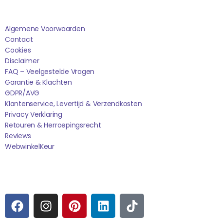
Saponi
Algemene Voorwaarden
Contact
Cookies
Disclaimer
FAQ – Veelgestelde Vragen
Garantie & Klachten
GDPR/AVG
Klantenservice, Levertijd & Verzendkosten
Privacy Verklaring
Retouren & Herroepingsrecht
Reviews
WebwinkelK
Eur
Sociale media
F
I
P
L
T
A
N
I
I
I