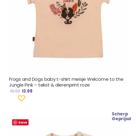
Frogs and Dogs baby t-shirt meisje Welcome to the
Jungle Pink – tekst & dierenprint roze
16.99
13.99
Scherp
Oorspronkelijke
Huidige
Geprijsd
prijs
prijs
Save
was:
is:
€ 16.99.
€ 13.99.