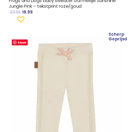
Frogs and Dogs baby sweater trui meisje Sunshine
Jungle Pink – tekstprint roze/goud
23.99
19.99
Scherp
Geprijsd
Save