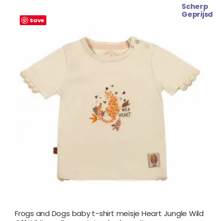
Scherp
Oorspronkelijke
Huidige
Geprijsd
prijs
prijs
Save
was:
is:
€ 16.99.
€ 13.99.
Frogs and Dogs baby t-shirt meisje Heart Jungle Wild