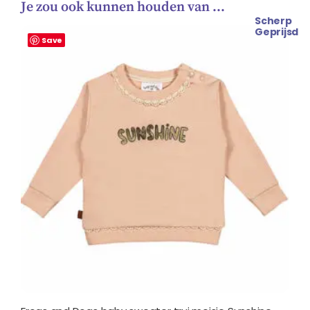
Je zou ook kunnen houden van …
Scherp
Oorspronkelijke
Huidige
Geprijsd
prijs
prijs
Save
was:
is:
€ 23.99.
€ 19.99.