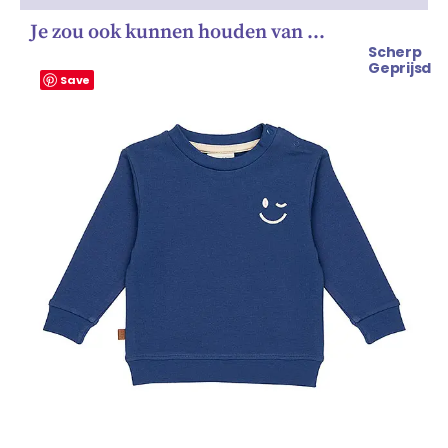
Je zou ook kunnen houden van …
Scherp
Oorspronkelijke
Huidige
Geprijsd
prijs
prijs
Save
was:
is:
€ 25.99.
€ 23.99.