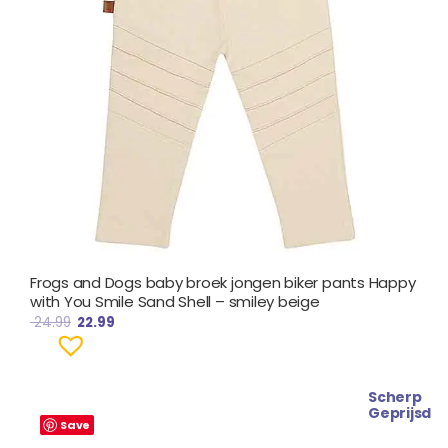
Frogs and Dogs baby broek jongen biker pants Happy
with You Smile Sand Shell – smiley beige
24.99
22.99
Scherp
Oorspronkelijke
Huidige
Geprijsd
prijs
prijs
Save
was:
is: