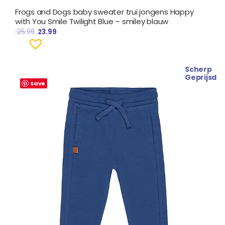
Frogs and Dogs baby sweater trui jongens Happy
with You Smile Twilight Blue – smiley blauw
25.99
23.99
Scherp
Oorspronkelijke
Huidige
Geprijsd
prijs
prijs
Save
was:
is:
€ 24.99.
€ 22.99.