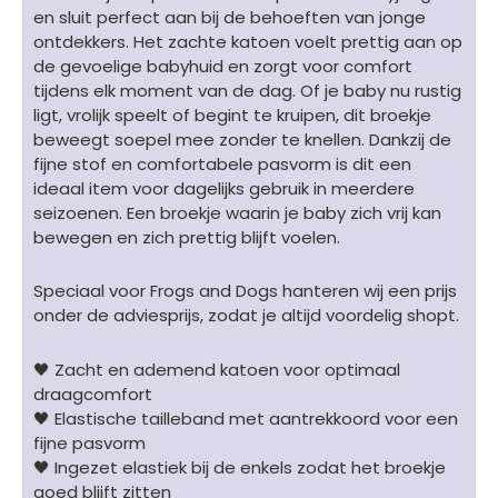
Twilight
en sluit perfect aan bij de behoeften van jonge
Blue
ontdekkers. Het zachte katoen voelt prettig aan op
-
de gevoelige babyhuid en zorgt voor comfort
smiley
tijdens elk moment van de dag. Of je baby nu rustig
blauw
ligt, vrolijk speelt of begint te kruipen, dit broekje
aantal
beweegt soepel mee zonder te knellen. Dankzij de
fijne stof en comfortabele pasvorm is dit een
ideaal item voor dagelijks gebruik in meerdere
seizoenen. Een broekje waarin je baby zich vrij kan
bewegen en zich prettig blijft voelen.
Speciaal voor Frogs and Dogs hanteren wij een prijs
onder de adviesprijs, zodat je altijd voordelig shopt.
🖤 Zacht en ademend katoen voor optimaal
draagcomfort
🖤 Elastische tailleband met aantrekkoord voor een
fijne pasvorm
🖤 Ingezet elastiek bij de enkels zodat het broekje
goed blijft zitten