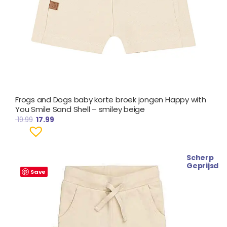
Frogs and Dogs baby korte broek jongen Happy with
You Smile Sand Shell – smiley beige
19.99
17.99
Scherp
Oorspronkelijke
Huidige
Geprijsd
prijs
prijs
Save
was:
is:
€ 24.99.
€ 22.99.