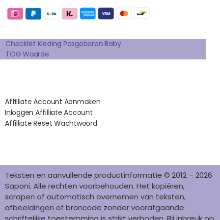
B
A
E
E
O
O
G
R
D
K
Extra pagina's
O
R
E
I
K
A
S
N
Checklist Kleding Pasgeboren Baby
TOG Waarde
M
T
Affilates
Affilliate Account Aanmaken
Inloggen Affilliate Account
Affilliate Reset Wachtwoord
©2012 – 2026 saponi.nl | svwdeveloper.nl
Teksten en aanvullende productinformatie © 2012 – 2026
Saponi. Alle rechten voorbehouden. Het kopiëren,
scrapen of automatisch overnemen van teksten,
afbeeldingen of broncode zonder voorafgaande
schriftelijke toestemming is strikt verboden. Bij inbreuk op