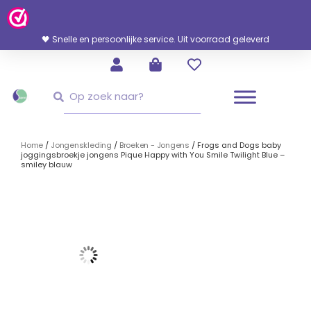
Ga
Naar
De
🖤 Snelle en persoonlijke service. Uit voorraad geleverd
Inhoud
Zoeken
Zoeken
Home
/
Jongenskleding
/
Broeken - Jongens
/ Frogs and Dogs baby
joggingsbroekje jongens Pique Happy with You Smile Twilight Blue –
smiley blauw