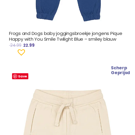
Frogs and Dogs baby joggingsbroekje jongens Pique
Happy with You Smile Twilight Blue – smiley blauw
24.99
22.99
Scherp
Oorspronkelijke
Huidige
Geprijsd
prijs
prijs
Save
was:
is:
€ 19.99.
€ 17.99.