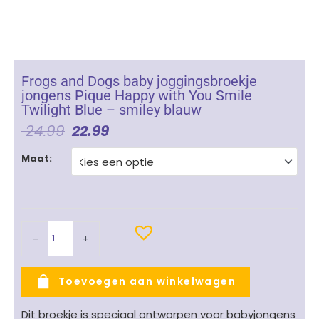
Frogs and Dogs baby joggingsbroekje
jongens Pique Happy with You Smile
Twilight Blue – smiley blauw
Oorspronkelijke
Huidige
24.99
22.99
Prijs
Prijs
Frogs
Was:
Is:
Maat:
and
€ 24.99.
€ 22.99.
Dogs
baby
joggingsbroekje
jongens
-
+
Pique
Happy
with
Toevoegen aan winkelwagen
You
Smile
Dit broekje is speciaal ontworpen voor babyjongens