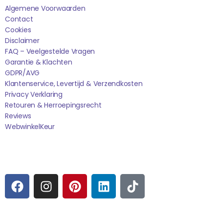
Algemene Voorwaarden
Contact
Cookies
Disclaimer
FAQ – Veelgestelde Vragen
Garantie & Klachten
GDPR/AVG
Klantenservice, Levertijd & Verzendkosten
Privacy Verklaring
Retouren & Herroepingsrecht
Reviews
WebwinkelK
Eur
Sociale media
F
I
P
L
T
A
N
I
I
I
C
S
N
N
K
E
T
T
K
T
Betaalmogelijkheden: