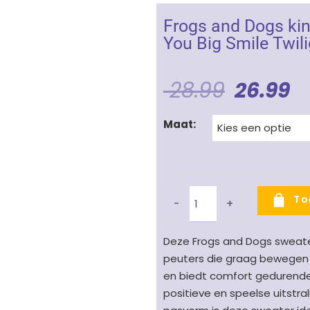
Frogs and Dogs ki
You Big Smile Twil
Oorspro
H
28.99
26.99
Prijs
Pr
Frogs
Maat:
Was:
Is
and
Dogs
€ 28.99
€ 
kinder
sweater
To
-
+
jongens
Happy
Deze Frogs and Dogs sweater
with
peuters die graag bewegen 
You
en biedt comfort gedurende d
Big
positieve en speelse uitstra
Smile