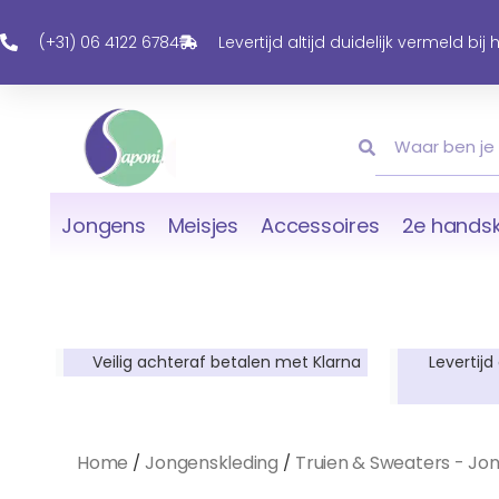
Ga
Naar
(+31) 06 4122 6784
Levertijd altijd duidelijk vermeld bij
De
Inhoud
Zoeken
Zoeken
Jongens
Meisjes
Accessoires
2e handsk
Veilig achteraf betalen met Klarna
Levertijd
Home
Jongenskleding
Truien & Sweaters - Jo
/
/