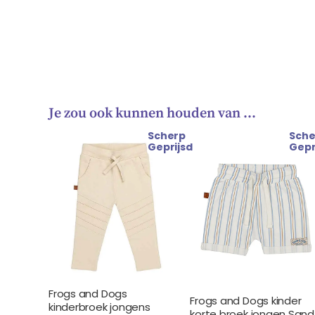
Je zou ook kunnen houden van …
Scherp
Sche
Oorspronkelijke
Huidige
Oorspronkelijke
Huidige
Geprijsd
Gepr
prijs
prijs
prijs
prijs
was:
is:
was:
is:
€ 27.99.
€ 24.99.
€ 23.99.
€ 20.99.
Frogs and Dogs
Frogs and Dogs kinder
kinderbroek jongens
korte broek jongen Sand