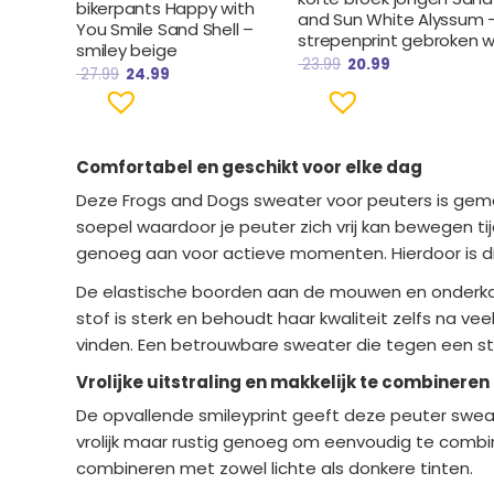
bikerpants Happy with
and Sun White Alyssum 
You Smile Sand Shell –
strepenprint gebroken w
smiley beige
23.99
20.99
27.99
24.99
Comfortabel en geschikt voor elke dag
Deze Frogs and Dogs sweater voor peuters is gema
soepel waardoor je peuter zich vrij kan bewegen 
genoeg aan voor actieve momenten. Hierdoor is dit
De elastische boorden aan de mouwen en onderkant
stof is sterk en behoudt haar kwaliteit zelfs na v
vinden. Een betrouwbare sweater die tegen een stoo
Vrolijke uitstraling en makkelijk te combineren
De opvallende smileyprint geeft deze peuter sweate
vrolijk maar rustig genoeg om eenvoudig te combin
combineren met zowel lichte als donkere tinten.