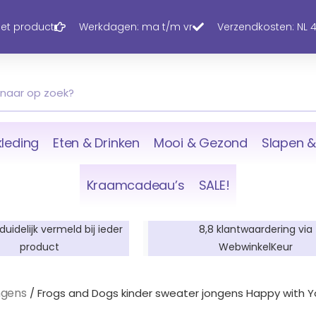
 het product
Werkdagen: ma t/m vr
Verzendkosten: NL 4,
leding
Eten & Drinken
Mooi & Gezond
Slapen &
Kraamcadeau’s
SALE!
 duidelijk vermeld bij ieder
8,8 klantwaardering via
product
WebwinkelKeur
ngens
/ Frogs and Dogs kinder sweater jongens Happy with You