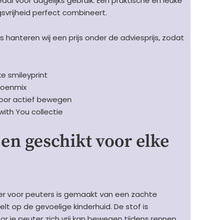
al voor dagelijks gebruik. Een praktische en leuke
svrijheid perfect combineert.
 hanteren wij een prijs onder de adviesprijs, zodat
ke smileyprint
toenmix
oor actief bewegen
ith You collectie
en geschikt voor elke
r voor peuters is gemaakt van een zachte
lt op de gevoelige kinderhuid. De stof is
je peuter zich vrij kan bewegen tijdens rennen