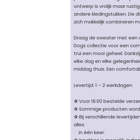
ontwerp is vrolijk maar ru
andere kledingstukken. De d
zich makkelijk combineren me
Draag de sweater met een c
Dogs collectie voor een com
trui een mooi geheel. Dankzi
elke dag en elke gelegenhe
middag thuis. Een comfortab
Levertijd: 1 – 2 werkdagen
✰
Voor 16:00 bestelde verzen
✰
Sommige producten worden 
✰
Bij verschillende levertijd
alles
in één keer.