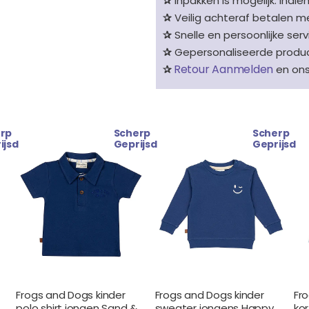
✰
Inpakken is mogelijk. Indie
✰
Veilig achteraf betalen me
✰
Snelle en persoonlijke serv
✰
Gepersonaliseerde product
Retour Aanmelden
✰
en on
rp
Scherp
Scherp
Oorspronkelijke
Huidige
Oorspronkelijke
Huidige
ijsd
Geprijsd
Geprijsd
prijs
prijs
prijs
prijs
was:
is:
was:
is:
€ 25.99.
€ 22.99.
€ 28.99.
€ 26.99.
Frogs and Dogs kinder
Frogs and Dogs kinder
Fr
polo shirt jongen Sand &
sweater jongens Happy
ko