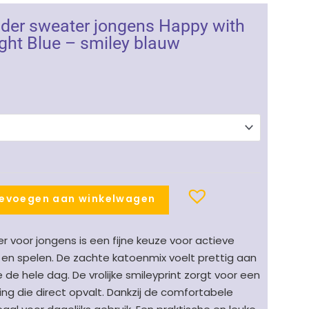
nder sweater jongens Happy with
ight Blue – smiley blauw
nkelijke
uidige
ijs
:
.
26.99.
evoegen aan winkelwagen
 voor jongens is een fijne keuze voor actieve
en spelen. De zachte katoenmix voelt prettig aan
e hele dag. De vrolijke smileyprint zorgt voor een
ling die direct opvalt. Dankzij de comfortabele