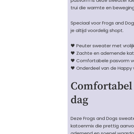
pasvorm is deze sweater idea
Twilight
trui die warmte en beweging
Blue
-
Speciaal voor Frogs and Dogs
smiley
je altijd voordelig shopt.
blauw
aantal
🖤 Peuter sweater met vrolij
🖤 Zachte en ademende ka
🖤 Comfortabele pasvorm v
🖤 Onderdeel van de Happy w
Comfortabel 
dag
Deze Frogs and Dogs sweate
katoenmix die prettig aanvoe
ademend en soepel waardoor 