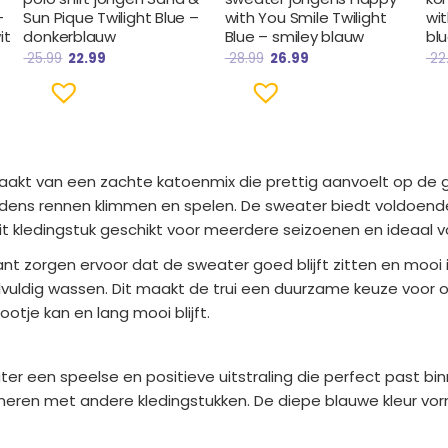
–
Sun Pique Twilight Blue –
with You Smile Twilight
wit
it
donkerblauw
Blue – smiley blauw
bl
25.99
22.99
28.99
26.99
22
akt van een zachte katoenmix die prettig aanvoelt op de g
tijdens rennen klimmen en spelen. De sweater biedt voldoen
 kledingstuk geschikt voor meerdere seizoenen en ideaal voo
 zorgen ervoor dat de sweater goed blijft zitten en mooi i
eelvuldig wassen. Dit maakt de trui een duurzame keuze voor o
tje kan en lang mooi blijft.
r een speelse en positieve uitstraling die perfect past bin
eren met andere kledingstukken. De diepe blauwe kleur vorm