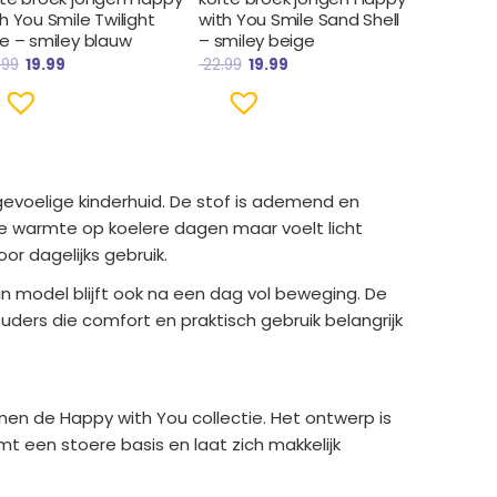
h You Smile Twilight
with You Smile Sand Shell
ue – smiley blauw
– smiley beige
.99
19.99
22.99
19.99
evoelige kinderhuid. De stof is ademend en
de warmte op koelere dagen maar voelt licht
r dagelijks gebruik.
n model blijft ook na een dag vol beweging. De
uders die comfort en praktisch gebruik belangrijk
nen de Happy with You collectie. Het ontwerp is
t een stoere basis en laat zich makkelijk