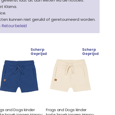
n gewenst laat dit dan weten via de notities.
t Klarna.
ice.
en kunnen niet geruild of geretourneerd worden.
Retourbeleid
s
Scherp
Scherp
Oorspronkelijke
Huidige
Oorspronkelijke
Huidige
Geprijsd
Geprijsd
prijs
prijs
prijs
prijs
was:
is:
was:
is:
€ 22.99.
€ 19.99.
€ 22.99.
€ 19.99.
ogs and Dogs kinder
Frogs and Dogs kinder
rte broek jongen Happy
korte broek jongen Happy