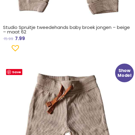
Studio Spruitje tweedehands baby broek jongen – beige
– maat 62
7.99
15.99
Oorspronkelijke
Huidige
Show
Save
prijs
prijs
Model
was:
is:
€ 15.99.
€ 7.99.