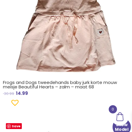
Frogs and Dogs tweedehands baby jurk korte mouw
meisje Beautiful Hearts – zalm – maat 68
14.99
30.99
0
Oorspronkelijke
Huidige
Show
Save
prijs
prijs
Model