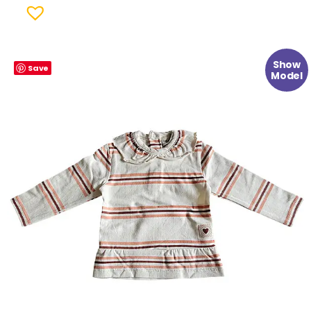
Oorspronkelijke
Huidige
Show
Save
prijs
prijs
Model
was:
is:
€ 22.99.
€ 9.99.