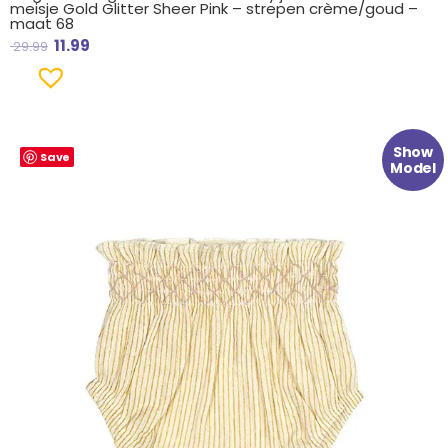
meisje Gold Glitter Sheer Pink – strepen crème/goud –
maat 68
11.99
29.99
Oorspronkelijke
Huidige
Show
Save
prijs
prijs
Model
was:
is:
€ 16.99.
€ 7.99.