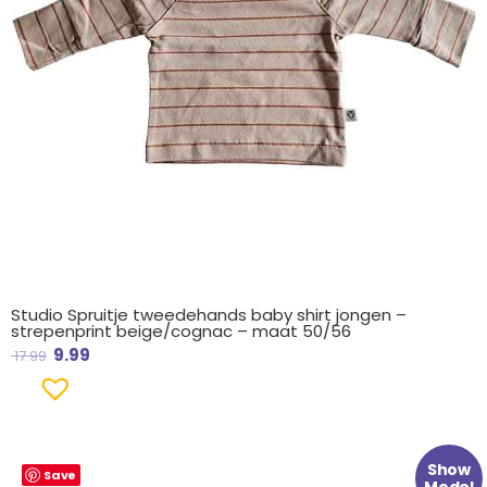
Studio Spruitje tweedehands baby shirt jongen –
strepenprint beige/cognac – maat 50/56
9.99
17.99
Oorspronkelijke
Huidige
Show
Save
prijs
prijs