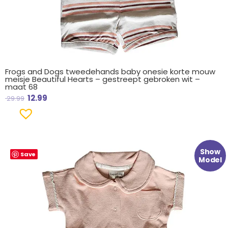
Frogs and Dogs tweedehands baby onesie korte mouw
meisje Beautiful Hearts – gestreept gebroken wit –
maat 68
12.99
29.99
Oorspronkelijke
Huidige
Show
Save
prijs
prijs
Model
was:
is:
€ 30.99.
€ 14.99.