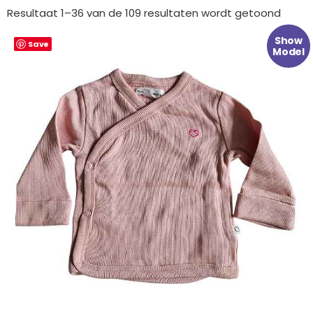
Gesor
op
Resultaat 1–36 van de 109 resultaten wordt getoond
nieuw
Oorspronkelijke
Huidige
Show
Save
prijs
prijs
Model
was:
is:
€ 17.99.
€ 9.99.