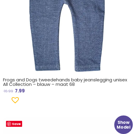
Frogs and Dogs tweedehands baby jeanslegging unisex
All Collection – blauw – maat 68
7.99
16.99
Oorspronkelijke
Huidige
Show
Save
prijs
prijs
Model
was:
is: