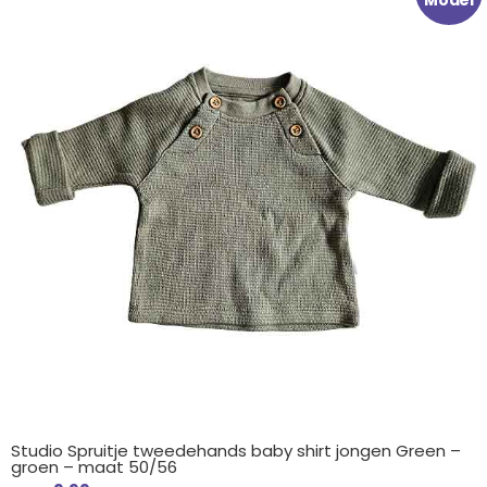
Model
was:
is:
€ 17.99.
€ 9.99.
Studio Spruitje tweedehands baby shirt jongen Green –
groen – maat 50/56