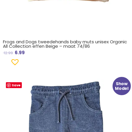
Frogs and Dogs tweedehands baby muts unisex Organic
All Collection effen Beige – maat 74/86
6.99
12.99
Oorspronkelijke
Huidige
Show
Save
prijs
prijs
Model
was:
is:
€ 16.99.
€ 7.99.