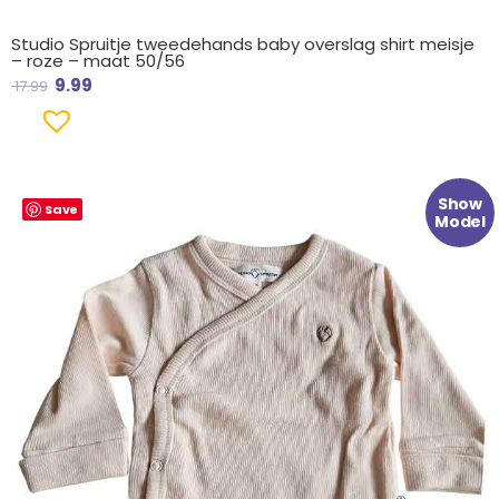
Studio Spruitje tweedehands baby overslag shirt meisje
– roze – maat 50/56
9.99
17.99
Oorspronkelijke
Huidige
Show
Save
prijs
prijs
Model
was:
is:
€ 17.99.
€ 9.99.