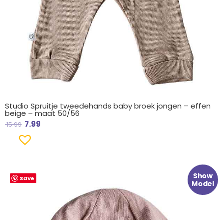
Studio Spruitje tweedehands baby broek jongen – effen
beige – maat 50/56
7.99
15.99
Oorspronkelijke
Huidige
Show
Save
prijs
prijs
Model
was:
is:
€ 9.99.
€ 4.99.