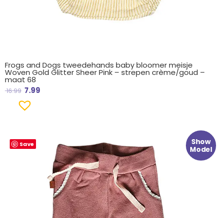
Frogs and Dogs tweedehands baby bloomer meisje
Woven Gold Glitter Sheer Pink – strepen crème/goud –
maat 68
7.99
16.99
Oorspronkelijke
Huidige
Show
Save
prijs
prijs
Model
was:
is:
€ 18.99.
€ 8.99.