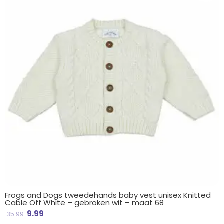
€ 35.99.
€ 9.99.
Frogs and Dogs tweedehands baby vest unisex Knitted
Cable Off White – gebroken wit – maat 68
9.99
35.99