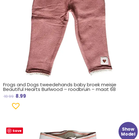
Frogs and Dogs tweedehands baby broek meisje
Beautiful Hearts Burlwood – roodbruin – maat 68
8.99
18.99
Oorspronkelijke
Huidige
Show
Save
prijs
prijs
Model
was:
is: