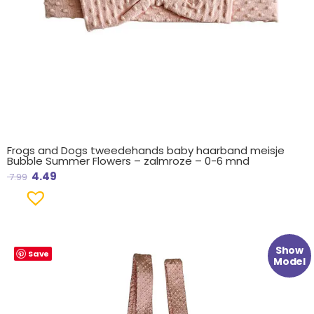
Frogs and Dogs tweedehands baby haarband meisje
Bubble Summer Flowers – zalmroze – 0-6 mnd
4.49
7.99
Oorspronkelijke
Huidige
Show
Save
prijs
prijs
Model
was:
is:
€ 24.99.
€ 12.99.