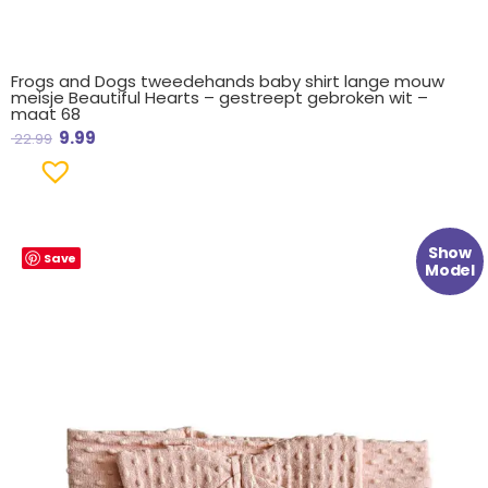
Frogs and Dogs tweedehands baby shirt lange mouw
meisje Beautiful Hearts – gestreept gebroken wit –
maat 68
9.99
22.99
Oorspronkelijke
Huidige
Show
Save
prijs
prijs
Model
was:
is:
€ 7.99.
€ 4.49.