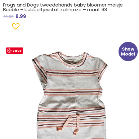
Frogs and Dogs tweedehands baby bloomer meisje
Bubble – bubbeltjesstof zalmroze – maat 68
6.99
16.99
Oorspronkelijke
Huidige
Show
Save
prijs
prijs
Model
was:
is:
€ 29.99.
€ 12.99.