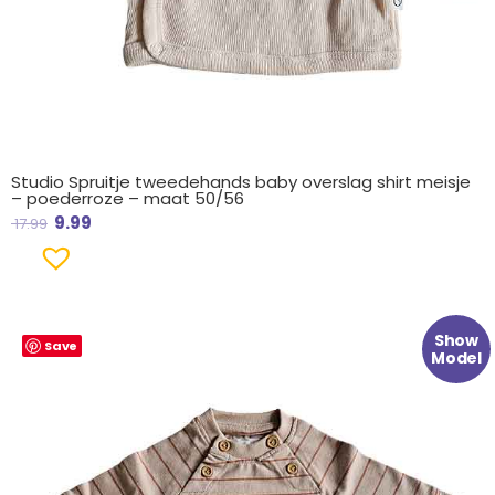
Studio Spruitje tweedehands baby overslag shirt meisje
– poederroze – maat 50/56
9.99
17.99
Oorspronkelijke
Huidige
Show
Save
prijs
prijs
Model
was:
is:
€ 17.99.
€ 9.99.