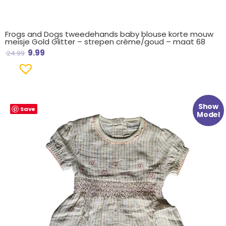
Frogs and Dogs tweedehands baby blouse korte mouw
meisje Gold Glitter – strepen crème/goud – maat 68
9.99
24.99
Oorspronkelijke
Huidige
Show
Save
prijs
prijs
Model
was:
is:
€ 29.99.
€ 11.99.