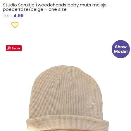
Studio Spruitje tweedehands baby muts meisje –
poederroze/beige – one size
4.99
9.99
Oorspronkelijke
Huidige
Show
Save
prijs
prijs
Model
was:
is:
€ 12.99.
€ 6.99.