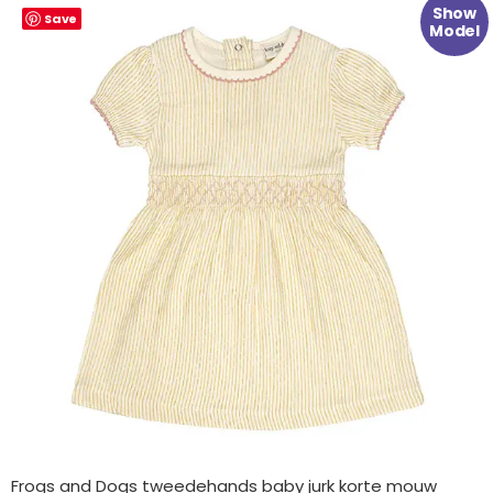
Oorspronkelijke
Huidige
Show
Save
prijs
prijs
Model
was:
is:
€ 29.99.
€ 11.99.
Frogs and Dogs tweedehands baby jurk korte mouw