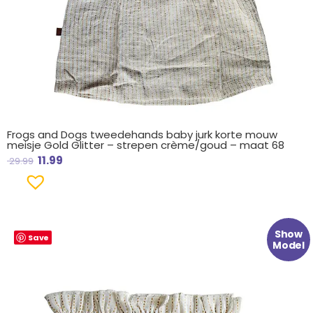
Frogs and Dogs tweedehands baby jurk korte mouw
meisje Gold Glitter – strepen crème/goud – maat 68
11.99
29.99
Oorspronkelijke
Huidige
Show
Save
prijs
prijs
Model
was:
is:
€ 16.99.
€ 7.99.