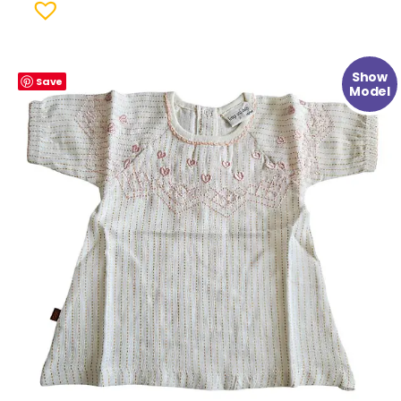
Oorspronkelijke
Huidige
Show
Save
prijs
prijs
Model
was:
is:
€ 24.99.
€ 9.99.