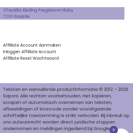
Extra pagina's
O
R
E
I
K
A
S
N
Checklist Kleding Pasgeboren Baby
TOG Waarde
M
T
Affilates
Affilliate Account Aanmaken
Inloggen Affilliate Account
Affilliate Reset Wachtwoord
©2012 – 2026 saponi.nl | svwdeveloper.nl
Teksten en aanvullende productinformatie © 2012 – 2026
Saponi. Alle rechten voorbehouden. Het kopiëren,
scrapen of automatisch overnemen van teksten,
afbeeldingen of broncode zonder voorafgaande
schriftelijke toestemming is strikt verboden. Bij inbreuk op
ons auteursrecht worden direct juridische stappen
ondernomen en meldingen ingediend bij Google en
0