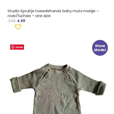
Studio Spruitje tweedehands baby muts meisje –
roze/fuchsia – one size
9.99
4.99
Oorspronkelijke
Huidige
Show
prijs
prijs
Save
Model
was:
is:
€ 17.99.
€ 9.99.