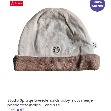
Show
prijs
prijs
Save
Model
was:
is:
€ 9.99.
€ 4.99.
Studio Spruitje tweedehands baby muts meisje –
poederroze/beige – one size
9.99
4.99