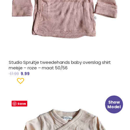
Studio Spruitje tweedehands baby overslag shirt
meisje – roze – maat 50/56
17.99
9.99
Oorspronkelijke
Huidige
Show
prijs
prijs
Save
Model
was:
is:
€ 17.99.
€ 9.99.