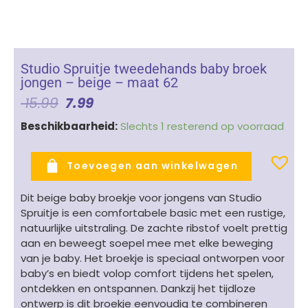
Studio Spruitje tweedehands baby broek
jongen – beige – maat 62
Oorspronkelijke
Huidige
15.99
7.99
Prijs
Prijs
Studio
Beschikbaarheid:
Slechts 1 resterend op voorraad
Was:
Is:
Spruitje
€ 15.99.
€ 7.99.
tweedehands
Toevoegen aan winkelwagen
baby
broek
Dit beige baby broekje voor jongens van Studio
jongen
Spruitje is een comfortabele basic met een rustige,
-
natuurlijke uitstraling. De zachte ribstof voelt prettig
beige
aan en beweegt soepel mee met elke beweging
-
van je baby. Het broekje is speciaal ontworpen voor
maat
baby’s en biedt volop comfort tijdens het spelen,
62
ontdekken en ontspannen. Dankzij het tijdloze
aantal
ontwerp is dit broekje eenvoudig te combineren