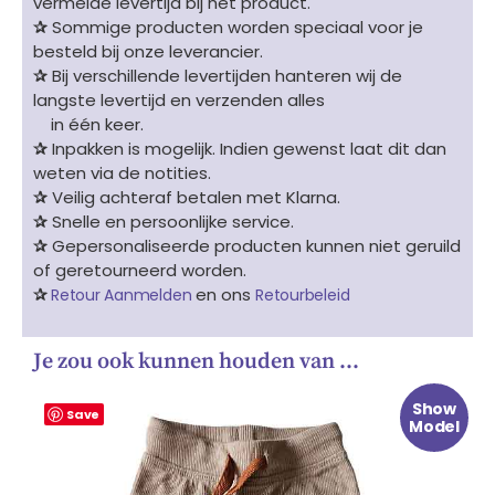
vermelde levertijd bij het product.
✰
Sommige producten worden speciaal voor je
besteld bij onze leverancier.
✰
Bij verschillende levertijden hanteren wij de
langste levertijd en verzenden alles
in één keer.
✰
Inpakken is mogelijk. Indien gewenst laat dit dan
weten via de notities.
✰
Veilig achteraf betalen met Klarna.
✰
Snelle en persoonlijke service.
✰
Gepersonaliseerde producten kunnen niet geruild
of geretourneerd worden.
✰
en ons
Retour Aanmelden
Retourbeleid
Je zou ook kunnen houden van …
Oorspronkelijke
Huidige
Show
prijs
prijs
Save
Model
was:
is:
€ 15.99.
€ 7.99.