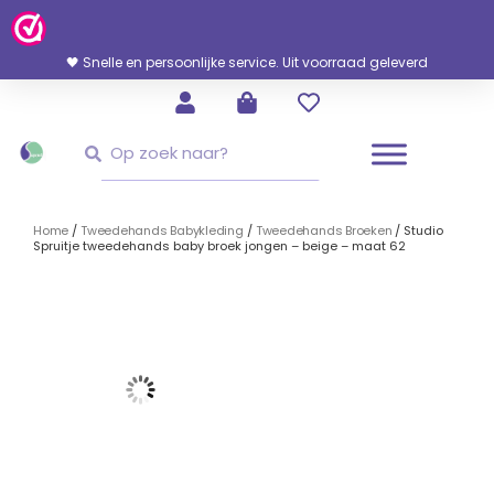
Ga
Naar
De
🖤 Snelle en persoonlijke service. Uit voorraad geleverd
Inhoud
Zoeken
Zoeken
Home
/
Tweedehands Babykleding
/
Tweedehands Broeken
/ Studio
Spruitje tweedehands baby broek jongen – beige – maat 62