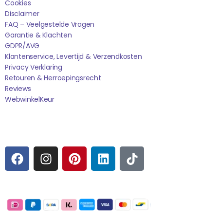
Cookies
Disclaimer
FAQ – Veelgestelde Vragen
Garantie & Klachten
GDPR/AVG
Klantenservice, Levertijd & Verzendkosten
Privacy Verklaring
Retouren & Herroepingsrecht
Reviews
WebwinkelK
Eur
Sociale media
F
I
P
L
T
A
N
I
I
I
C
S
N
N
K
E
T
T
K
T
Betaalmogelijkheden:
B
A
E
E
O
O
G
R
D
K