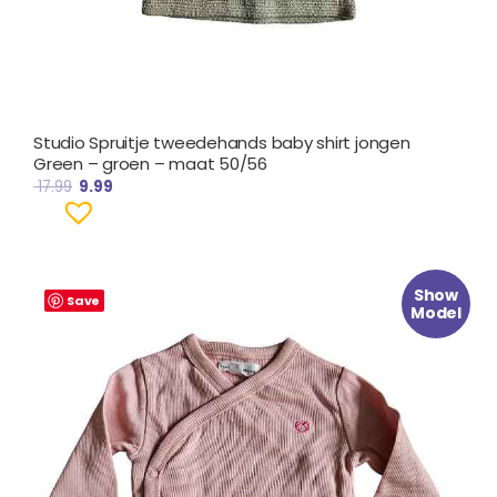
Studio Spruitje tweedehands baby shirt jongen
Green – groen – maat 50/56
17.99
9.99
Oorspronkelijke
Huidige
Show
prijs
prijs
Save
Model
was:
is:
€ 17.99.
€ 9.99.