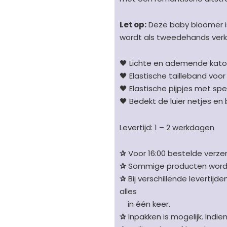
zalmroze
-
Let op:
Deze baby bloomer 
maat
wordt als tweedehands verk
68
aantal
🖤 Lichte en ademende kat
🖤 Elastische tailleband vo
🖤 Elastische pijpjes met spe
🖤 Bedekt de luier netjes en b
Levertijd: 1 – 2 werkdagen
✰
Voor 16:00 bestelde verzen
✰
Sommige producten worden 
✰
Bij verschillende levertijd
alles
in één keer.
✰
Inpakken is mogelijk. Indie