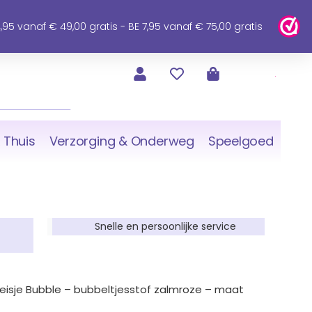
95 vanaf € 49,00 gratis - BE 7,95 vanaf € 75,00 gratis
 Thuis
Verzorging & Onderweg
Speelgoed
Snelle en persoonlijke service
sje Bubble – bubbeltjesstof zalmroze – maat