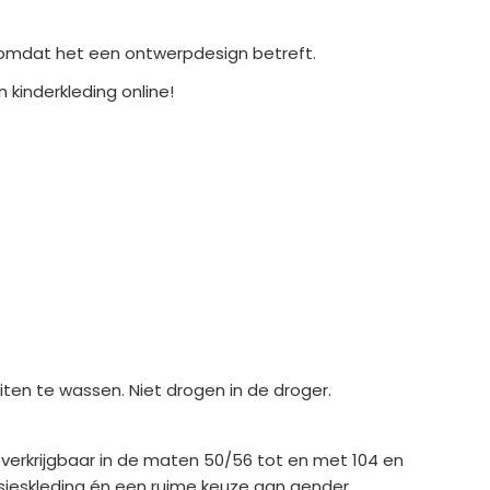
 omdat het een ontwerpdesign betreft.
 kinderkleding online!
en te wassen. Niet drogen in de droger.
n verkrijgbaar in de maten 50/56 tot en met 104 en
eisjeskleding én een ruime keuze aan gender