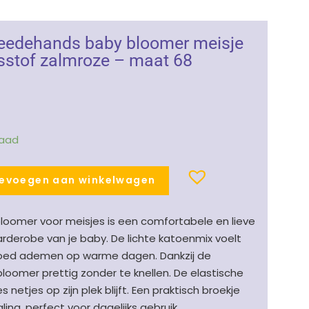
eedehands baby bloomer meisje
sstof zalmroze – maat 68
nkelijke
dige
s
raad
.99.
evoegen aan winkelwagen
loomer voor meisjes is een comfortabele en lieve
derobe van je baby. De lichte katoenmix voelt
goed ademen op warme dagen. Dankzij de
 bloomer prettig zonder te knellen. De elastische
s netjes op zijn plek blijft. Een praktisch broekje
ing, perfect voor dagelijks gebruik.