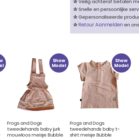
✰
Veilig achteraf betalen me
✰
Snelle en persoonlijke serv
✰
Gepersonaliseerde product
Retour Aanmelden
✰
en on
Oorspronkelijke
Huidige
Oorspronkelijke
Huidige
w
Show
Show
prijs
prijs
prijs
prijs
el
Model
Model
was:
is:
was:
is:
€ 24.99.
€ 12.99.
€ 18.99.
€ 8.99.
Frogs and Dogs
Frogs and Dogs
tweedehands baby jurk
tweedehands baby t-
–
mouwloos meisje Bubble
shirt meisje Bubble