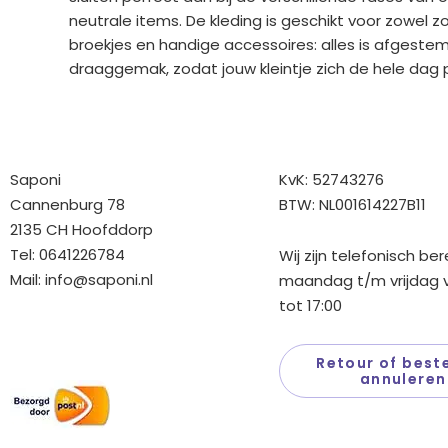
neutrale items. De kleding is geschikt voor zowel 
broekjes en handige accessoires: alles is afgest
draaggemak, zodat jouw kleintje zich de hele dag p
Bedrijfgegevens
Overige gegev
Saponi
KvK: 52743276
Cannenburg 78
BTW: NL001614227B11
2135 CH Hoofddorp
Tel: 0641226784
Wij zijn telefonisch be
Mail:
info@saponi.nl
maandag t/m vrijdag v
tot 17:00
Wij versturen met:
Retour of beste
annuleren