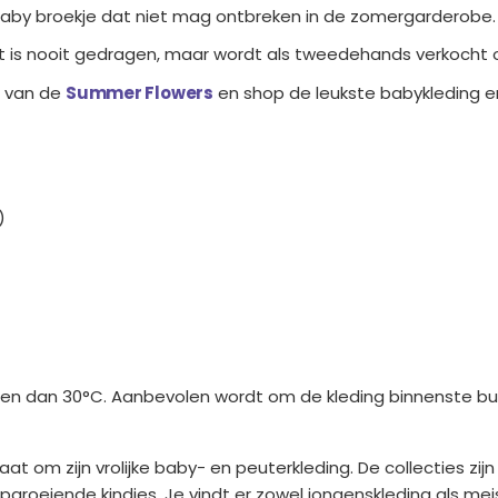
 baby broekje dat niet mag ontbreken in de zomergarderobe.
et is nooit gedragen, maar wordt als tweedehands verkocht
s van de
Summer Flowers
en shop de leukste babykleding en
)
 dan 30°C. Aanbevolen wordt om de kleding binnenste buit
t om zijn vrolijke baby- en peuterkleding. De collecties zij
 opgroeiende kindjes. Je vindt er zowel jongenskleding als m