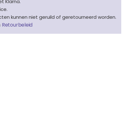
t Klarna.
ice.
en kunnen niet geruild of geretourneerd worden.
Retourbeleid
s