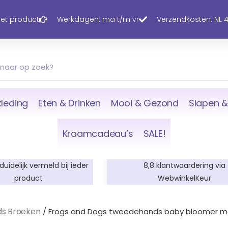
 het product
Werkdagen: ma t/m vr
Verzendkosten: NL 4,
leding
Eten & Drinken
Mooi & Gezond
Slapen &
Kraamcadeau’s
SALE!
 duidelijk vermeld bij ieder
8,8 klantwaardering via
product
WebwinkelKeur
s Broeken
/ Frogs and Dogs tweedehands baby bloomer mei