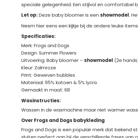
speciale gelegenheid. Een stijlvol en comfortabel
Let op:
Deze baby bloomer is een
showmodel
. H
Neem hier eens een kijkje bij de andere leuke item
Specificaties:
Merk: Frogs and Dogs
Design: Summer Flowers
Uitvoering: Baby bloomer –
showmodel
(2e hands
Kleur: Zalmroze
Print: Geweven bubbles
Materiaal: 95% katoen & 5% lycra
Gemaakt in maat: 68
Wasinstructies:
Wassen in de wasmachine maar niet warmer wassen
Over Frogs and Dogs babykleding
Frogs and Dogs is een populair merk dat bekend staa
sluiten perfect aan bij de verschillende fases van