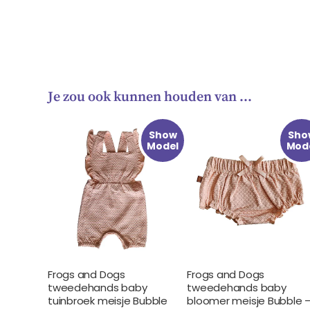
Je zou ook kunnen houden van …
Oorspronkelijke
Huidige
Oorspronkelijke
Huidige
Show
Sho
prijs
prijs
prijs
prijs
Model
Mod
was:
is:
was:
is:
€ 29.99.
€ 13.99.
€ 16.99.
€ 6.99.
Frogs and Dogs
Frogs and Dogs
tweedehands baby
tweedehands baby
tuinbroek meisje Bubble
bloomer meisje Bubble 