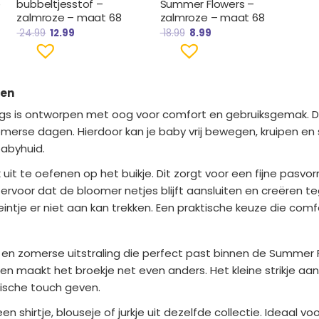
e
bubbeltjesstof –
Summer Flowers –
zalmroze – maat 68
zalmroze – maat 68
24.99
12.99
18.99
8.99
gen
gs is ontworpen met oog voor comfort en gebruiksgemak. D
erse dagen. Hierdoor kan je baby vrij bewegen, kruipen en 
babyhuid.
 uit te oefenen op het buikje. Dit zorgt voor een fijne pasvor
n ervoor dat de bloomer netjes blijft aansluiten en creëren te
intje er niet aan kan trekken. Een praktische keuze die comf
n zomerse uitstraling die perfect past binnen de Summer Fl
 maakt het broekje net even anders. Het kleine strikje aan d
tische touch geven.
 shirtje, blouseje of jurkje uit dezelfde collectie. Ideaal 