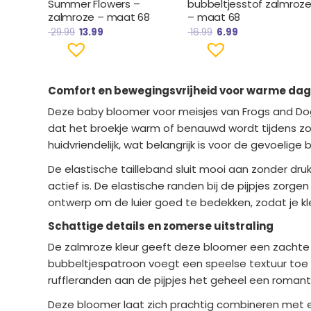
Summer Flowers –
bubbeltjesstof zalmroz
zalmroze – maat 68
– maat 68
29.99
13.99
16.99
6.99
Comfort en bewegingsvrijheid voor warme da
Deze baby bloomer voor meisjes van Frogs and Do
dat het broekje warm of benauwd wordt tijdens zom
huidvriendelijk, wat belangrijk is voor de gevoelige 
De elastische tailleband sluit mooi aan zonder druk
actief is. De elastische randen bij de pijpjes zorge
ontwerp om de luier goed te bedekken, zodat je kle
Schattige details en zomerse uitstraling
De zalmroze kleur geeft deze bloomer een zachte e
bubbeltjespatroon voegt een speelse textuur toe en
ruffleranden aan de pijpjes het geheel een roman
Deze bloomer laat zich prachtig combineren met een