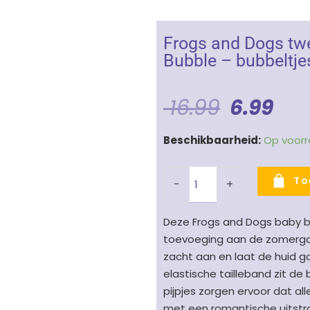
Frogs and Dogs tw
Bubble – bubbeltje
Oorspro
Hui
16.99
6.99
Prijs
Prij
Frogs
Beschikbaarheid:
Op voor
Was:
Is:
and
Dogs
€ 16.99.
€ 6
To
-
+
tweedehands
baby
Deze Frogs and Dogs baby b
bloomer
toevoeging aan de zomergar
meisje
zacht aan en laat de huid 
Bubble
elastische tailleband zit de
-
pijpjes zorgen ervoor dat alle
bubbeltjesstof
met een romantische uitstral