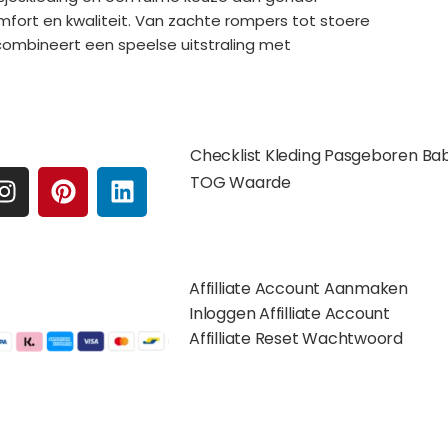
mfort en kwaliteit. Van zachte rompers tot stoere
combineert een speelse uitstraling met
e media
Extra pagina's
Checklist Kleding Pasgeboren Ba
I
P
L
TOG Waarde
N
I
I
S
N
N
Affilates
T
T
K
A
E
E
Affilliate Account Aanmaken
G
R
D
gelijkheden:
Inloggen Affilliate Account
R
E
I
Affilliate Reset Wachtwoord
A
S
N
M
T
©2012 – 2026 saponi.nl | svwdeveloper.nl