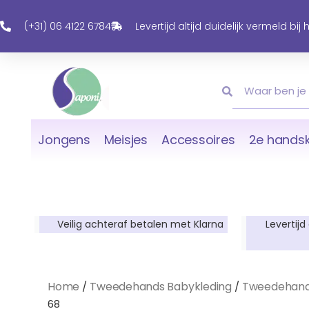
Ga
Naar
(+31) 06 4122 6784
Levertijd altijd duidelijk vermeld bij
De
Inhoud
Zoeken
Zoeken
Jongens
Meisjes
Accessoires
2e handsk
Veilig achteraf betalen met Klarna
Levertijd
Home
Tweedehands Babykleding
Tweedehand
/
/
68