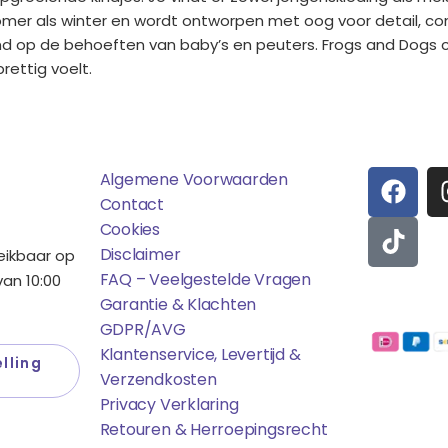
zomer als winter en wordt ontworpen met oog voor detail, co
emd op de behoeften van baby’s en peuters. Frogs and Dogs 
rettig voelt.
ens
Saponi
Social
F
T
Algemene Voorwaarden
A
I
Contact
C
K
Cookies
E
T
Disclaimer
reikbaar op
B
O
FAQ – Veelgestelde Vragen
an 10:00
O
K
Garantie & Klachten
Betaalmo
O
GDPR/AVG
K
Klantenservice, Levertijd &
lling
Verzendkosten
Privacy Verklaring
Retouren & Herroepingsrecht