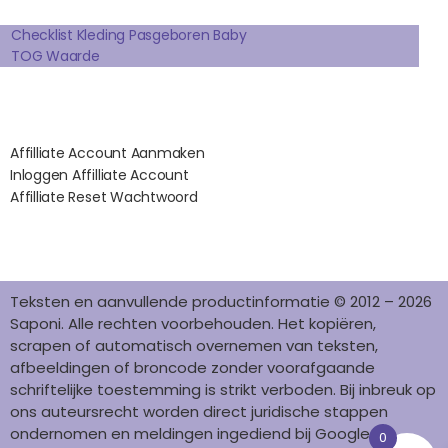
Extra pagina's
O
R
E
I
K
A
S
N
Checklist Kleding Pasgeboren Baby
TOG Waarde
M
T
Affilates
Affilliate Account Aanmaken
Inloggen Affilliate Account
Affilliate Reset Wachtwoord
©2012 – 2026 saponi.nl | svwdeveloper.nl
Teksten en aanvullende productinformatie © 2012 – 2026
Saponi. Alle rechten voorbehouden. Het kopiëren,
scrapen of automatisch overnemen van teksten,
afbeeldingen of broncode zonder voorafgaande
schriftelijke toestemming is strikt verboden. Bij inbreuk op
ons auteursrecht worden direct juridische stappen
ondernomen en meldingen ingediend bij Google en
0