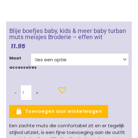
Blije boefjes baby, kids & meer baby turban
muts meisjes Broderie – effen wit
11.95
Blije
Maat
boefjes
accessoires
baby,
kids
&
meer
-
+
baby
turban
muts
Toevoegen aan winkelwagen
meisjes
Broderie
Een zachte muts die comfortabel zit en er tegelijk
-
stijlvol uitziet, is een fijne toevoeging aan de outfit
effen