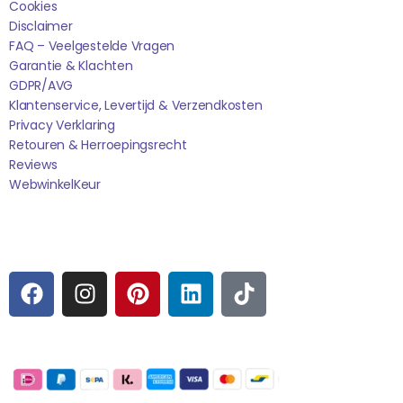
Cookies
Disclaimer
FAQ – Veelgestelde Vragen
Garantie & Klachten
GDPR/AVG
Klantenservice, Levertijd & Verzendkosten
Privacy Verklaring
Retouren & Herroepingsrecht
Reviews
WebwinkelK
Eur
Sociale media
F
I
P
L
T
A
N
I
I
I
C
S
N
N
K
E
T
T
K
T
Betaalmogelijkheden:
B
A
E
E
O
O
G
R
D
K