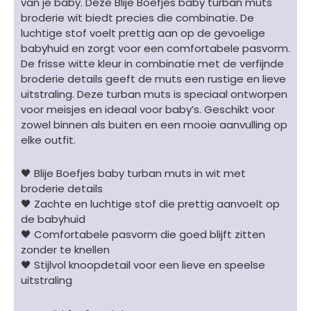
van je baby. Deze Blije Boefjes baby turban muts
wit
broderie wit biedt precies die combinatie. De
aantal
luchtige stof voelt prettig aan op de gevoelige
babyhuid en zorgt voor een comfortabele pasvorm.
De frisse witte kleur in combinatie met de verfijnde
broderie details geeft de muts een rustige en lieve
uitstraling. Deze turban muts is speciaal ontworpen
voor meisjes en ideaal voor baby’s. Geschikt voor
zowel binnen als buiten en een mooie aanvulling op
elke outfit.
🖤 Blije Boefjes baby turban muts in wit met
broderie details
🖤 Zachte en luchtige stof die prettig aanvoelt op
de babyhuid
🖤 Comfortabele pasvorm die goed blijft zitten
zonder te knellen
🖤 Stijlvol knoopdetail voor een lieve en speelse
uitstraling