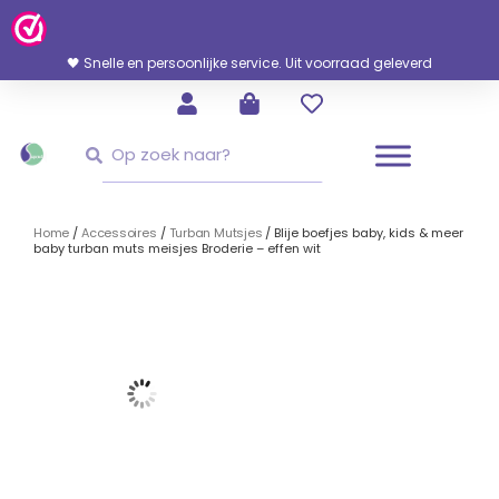
Ga
Naar
De
🖤 Snelle en persoonlijke service. Uit voorraad geleverd
Inhoud
Zoeken
Zoeken
Home
/
Accessoires
/
Turban Mutsjes
/ Blije boefjes baby, kids & meer
baby turban muts meisjes Broderie – effen wit