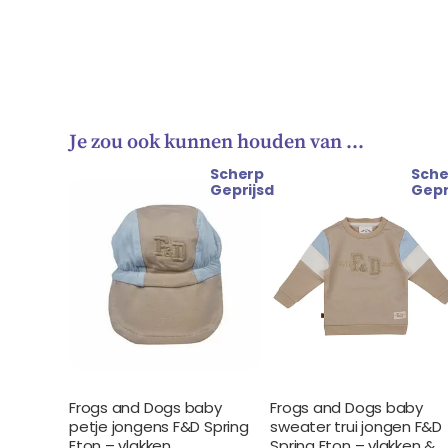
Je zou ook kunnen houden van …
Scherp
Sche
Geprijsd
Gepr
Frogs and Dogs baby
Frogs and Dogs baby
petje jongens F&D Spring
sweater trui jongen F&D
Eton – vlakken
Spring Eton – vlakken &