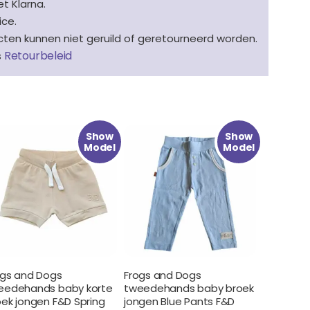
t Klarna.
ice.
en kunnen niet geruild of geretourneerd worden.
Retourbeleid
s
Oorspronkelijke
Huidige
Oorspronkelijke
Huidige
Show
Show
prijs
prijs
prijs
prijs
Model
Model
was:
is:
was:
is:
€ 17.99.
€ 8.99.
€ 19.99.
€ 9.99.
ogs and Dogs
Frogs and Dogs
eedehands baby korte
tweedehands baby broek
oek jongen F&D Spring
jongen Blue Pants F&D