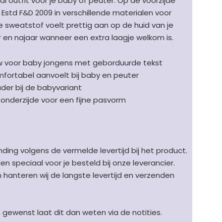
al outfit voor je baby of peuter. Op de voorzijde
Estd F&D 2009 in verschillende materialen voor
e sweatstof voelt prettig aan op de huid van je
ar en najaar wanneer een extra laagje welkom is.
w voor baby jongens met geborduurde tekst
fortabel aanvoelt bij baby en peuter
der bij de babyvariant
onderzijde voor een fijne pasvorm
ding volgens de vermelde levertijd bij het product.
speciaal voor je besteld bij onze leverancier.
en hanteren wij de langste levertijd en verzenden
n gewenst laat dit dan weten via de notities.