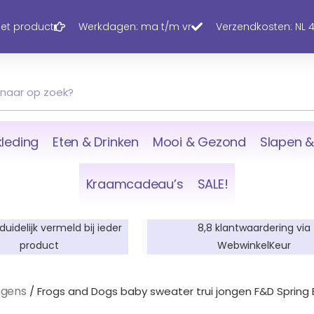
 het product
Werkdagen: ma t/m vr
Verzendkosten: NL 4,
leding
Eten & Drinken
Mooi & Gezond
Slapen &
Kraamcadeau’s
SALE!
 duidelijk vermeld bij ieder
8,8 klantwaardering via
product
WebwinkelKeur
ngens
/ Frogs and Dogs baby sweater trui jongen F&D Spring 