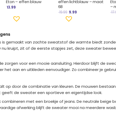
Eton – effen blauw
effen lichtblauw – maat
Et
68
– 
13.99
19.99
9.99
17.
ngens
 is gemaakt van zachte sweatstof die warmte biedt zonder 
 nu kruipt, zit of de eerste stapjes zet, deze sweater bew
orgen voor een mooie aansluiting. Hierdoor blijft de sweate
 het aan en uitkleden eenvoudiger. Zo combineer je gebruik
lt op door de combinatie van kleuren. De mouwen bestaan ui
 geeft de sweater een sportieve en eigentijdse look.
k combineren met een broekje of jeans. De neutrale beige bas
aardige afwerking blijft de sweater mooi na meerdere wasbe