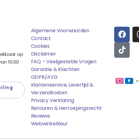
ens
Saponi
Social
F
T
Algemene Voorwaarden
A
I
Contact
C
K
Cookies
E
T
Disclaimer
reikbaar op
B
O
FAQ – Veelgestelde Vragen
an 10:00
O
K
Garantie & Klachten
Betaalmo
O
GDPR/AVG
K
Klantenservice, Levertijd &
lling
Verzendkosten
Privacy Verklaring
Retouren & Herroepingsrecht
Reviews
WebwinkelK
Eur