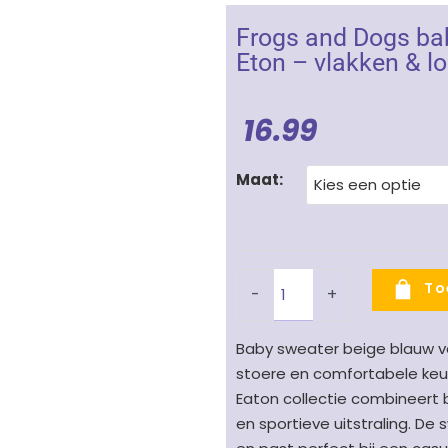
Frogs and Dogs bab
Eton – vlakken & l
16.99
Frogs
Maat:
and
Dogs
baby
sweater
To
-
+
trui
jongen
Baby sweater beige blauw v
F&D
stoere en comfortabele keuz
Spring
Eaton collectie combineert 
Eton
en sportieve uitstraling. De
-