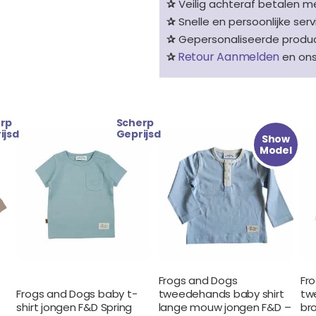
✰
Veilig achteraf betalen me
✰
Snelle en persoonlijke serv
✰
Gepersonaliseerde product
Retour Aanmelden
✰
en on
rp
Scherp
Oorspronkelijke
Huidige
ijsd
Geprijsd
Show
prijs
prijs
Model
was:
is:
€ 19.99.
€ 9.99.
Frogs and Dogs
Fr
Frogs and Dogs baby t-
tweedehands baby shirt
tw
shirt jongen F&D Spring
lange mouw jongen F&D –
br