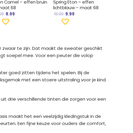
on Camel – effen bruin
Spring Eton – effen
maat 68
lichtblauw – maat 68
99
8.99
19.99
9.99
zwaar te zijn. Dat maakt de sweater geschikt
eegt soepel mee. Voor een peuter die volop
r goed zitten tijdens het spelen. Bij de
sgemak met een stoere uitstraling voor je kind.
t drie verschillende tinten die zorgen voor een
is maakt het een veelzijdig kledingstuk in de
urten. Een fijne keuze voor ouders die comfort,