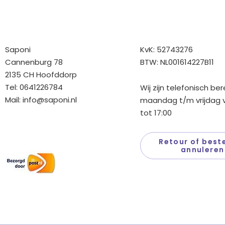
Bedrijfgegevens
Overige gegev
Saponi
KvK: 52743276
Cannenburg 78
BTW: NL001614227B11
2135 CH Hoofddorp
Tel: 0641226784
Wij zijn telefonisch be
Mail:
info@saponi.nl
maandag t/m vrijdag v
tot 17:00
Wij versturen met:
Retour of beste
annuleren