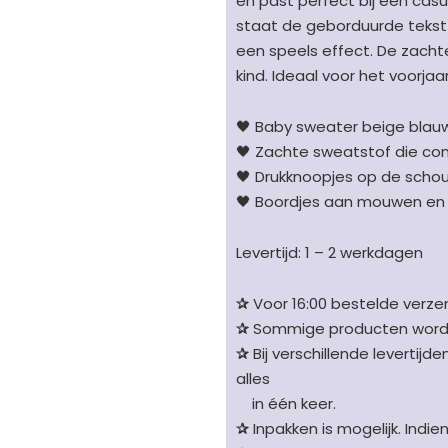
en past perfect bij een casu
vlakken
staat de geborduurde tekst 
&
een speels effect. De zacht
logo
kind. Ideaal voor het voorja
beige/blauw/wit
aantal
🖤 Baby sweater beige blau
🖤 Zachte sweatstof die com
🖤 Drukknoopjes op de schou
🖤 Boordjes aan mouwen en 
Levertijd: 1 – 2 werkdagen
✰
Voor 16:00 bestelde verzen
✰
Sommige producten worden 
✰
Bij verschillende levertijd
alles
in één keer.
✰
Inpakken is mogelijk. Indie