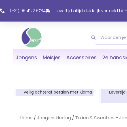
Ga
Naar
(+31) 06 4122 6784
Levertijd altijd duidelijk vermeld bij
De
Inhoud
Zoeken
Zoeken
Jongens
Meisjes
Accessoires
2e handsk
Veilig achteraf betalen met Klarna
Levertijd
Home
Jongenskleding
Truien & Sweaters - Jo
/
/