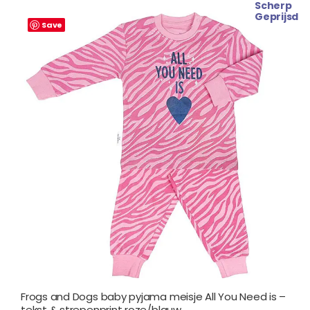
Scherp
Geprijsd
Save
Frogs and Dogs baby pyjama meisje All You Need is –
tekst & strepenprint roze/blauw