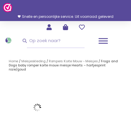
Ga
Naar
De
🖤 Snelle en persoonlijke service. Uit voorraad geleverd
Inhoud
Zoeken
Zoeken
Home
/
Meisjeskleding
/
Rompers Korte Mouw - Meisjes
/ Frogs and
Dogs baby romper korte mouw meisje Hearts – hartjesprint
roze/goud