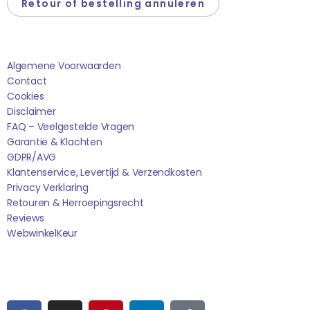
Retour of bestelling annuleren
Saponi
Algemene Voorwaarden
Contact
Cookies
Disclaimer
FAQ – Veelgestelde Vragen
Garantie & Klachten
GDPR/AVG
Klantenservice, Levertijd & Verzendkosten
Privacy Verklaring
Retouren & Herroepingsrecht
Reviews
WebwinkelK
Eur
Sociale media
F
I
P
L
T