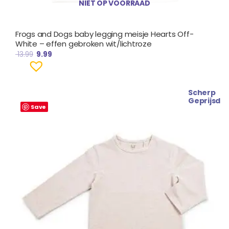
NIET OP VOORRAAD
Frogs and Dogs baby legging meisje Hearts Off-
White – effen gebroken wit/lichtroze
13.99
9.99
Scherp
Oorspronkelijke
Huidige
Geprijsd
prijs
prijs
Save
was:
is:
€ 16.99.
€ 13.99.