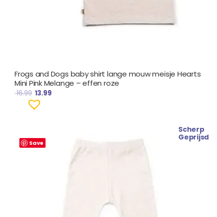
Frogs and Dogs baby shirt lange mouw meisje Hearts
Mini Pink Melange – effen roze
16.99
13.99
Scherp
Oorspronkelijke
Huidige
Geprijsd
prijs
prijs
Save
was:
is:
€ 17.99.
€ 12.99.