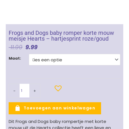
Frogs and Dogs baby romper korte mouw
meisje Hearts – hartjesprint roze/goud
Oorspronkelijke
Huidige
11.99
9.99
Prijs
Prijs
Frogs
Was:
Is:
Maat:
and
€ 11.99.
€ 9.99.
Dogs
baby
romper
korte
-
+
mouw
meisje
Hearts
Toevoegen aan winkelwagen
-
hartjesprint
Dit Frogs and Dogs baby rompertje met korte
roze/goud
mouw uit de Hearts collectie heeft een lieve en