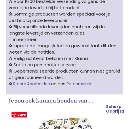
✰
Voor 16:00 bestelde verzending volgens de
vermelde levertijd bij het product.
✰
Sommige producten worden speciaal voor je
besteld bij onze leverancier.
✰
Bij verschillende levertijden hanteren wij de
langste levertijd en verzenden alles
in één keer.
✰
Inpakken is mogelijk. Indien gewenst laat dit dan
weten via de notities.
✰
Veilig achteraf betalen met Klarna.
✰
Snelle en persoonlijke service.
✰
Gepersonaliseerde producten kunnen niet geruild
of geretourneerd worden.
✰
en ons
Retour Aanmelden
Retourbeleid
Je zou ook kunnen houden van …
Scherp
Oorspronkelijke
Huidige
Geprijsd
prijs
prijs
Save
was:
is:
€ 15.99.
€ 12.99.