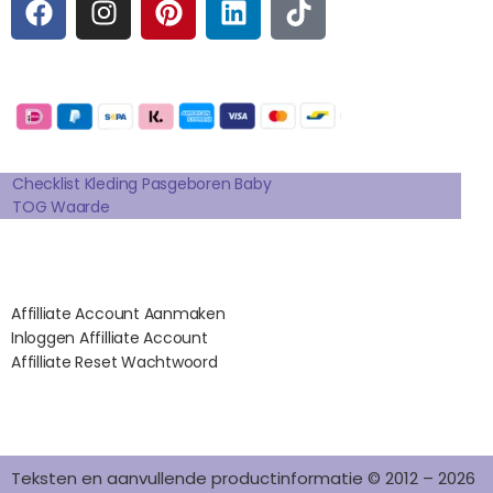
A
N
I
I
I
C
S
N
N
K
E
T
T
K
T
Betaalmogelijkheden:
B
A
E
E
O
O
G
R
D
K
Extra pagina's
O
R
E
I
K
A
S
N
Checklist Kleding Pasgeboren Baby
TOG Waarde
M
T
Affilates
Affilliate Account Aanmaken
Inloggen Affilliate Account
Affilliate Reset Wachtwoord
©2012 – 2026 saponi.nl | svwdeveloper.nl
Teksten en aanvullende productinformatie © 2012 – 2026