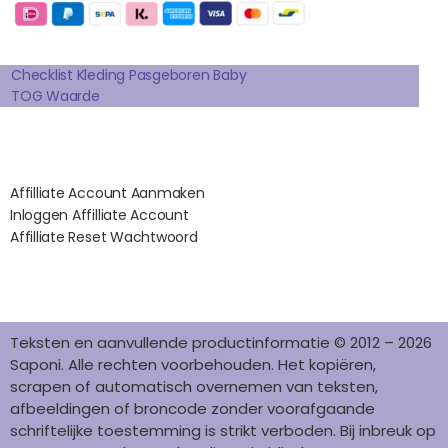
B
A
E
E
O
O
G
R
D
K
Extra pagina's
O
R
E
I
K
A
S
N
Checklist Kleding Pasgeboren Baby
TOG Waarde
M
T
Affilates
Affilliate Account Aanmaken
Inloggen Affilliate Account
Affilliate Reset Wachtwoord
©2012 – 2026 saponi.nl | svwdeveloper.nl
Teksten en aanvullende productinformatie © 2012 – 2026
Saponi. Alle rechten voorbehouden. Het kopiëren,
scrapen of automatisch overnemen van teksten,
afbeeldingen of broncode zonder voorafgaande
schriftelijke toestemming is strikt verboden. Bij inbreuk op