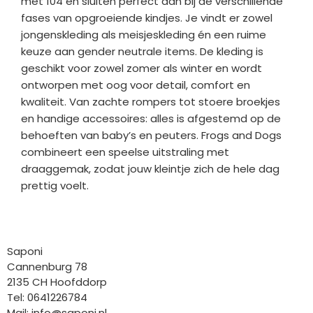
met 104 en sluiten perfect aan bij de verschillende
fases van opgroeiende kindjes. Je vindt er zowel
jongenskleding als meisjeskleding én een ruime
keuze aan gender neutrale items. De kleding is
geschikt voor zowel zomer als winter en wordt
ontworpen met oog voor detail, comfort en
kwaliteit. Van zachte rompers tot stoere broekjes
en handige accessoires: alles is afgestemd op de
behoeften van baby’s en peuters. Frogs and Dogs
combineert een speelse uitstraling met
draaggemak, zodat jouw kleintje zich de hele dag
prettig voelt.
Bedrijfgegevens
Saponi
Cannenburg 78
2135 CH Hoofddorp
Tel: 0641226784
Mail:
info@saponi.nl