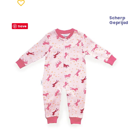
Scherp
Geprijsd
Save