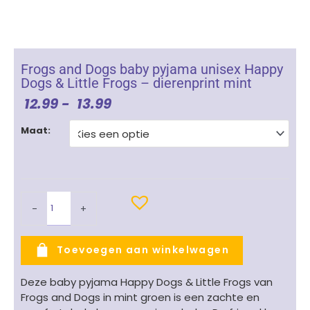
Frogs and Dogs baby pyjama unisex Happy
Dogs & Little Frogs – dierenprint mint
Prijsklasse:
12.99
-
13.99
€ 12.99
Frogs
Tot
Maat:
and
€ 13.99
Dogs
baby
pyjama
unisex
-
+
Happy
Dogs
&
Toevoegen aan winkelwagen
Little
Frogs
Deze baby pyjama Happy Dogs & Little Frogs van
-
Frogs and Dogs in mint groen is een zachte en
dierenprint