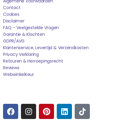
Algemene Voorwaarden
Contact
Cookies
Disclaimer
FAQ – Veelgestelde Vragen
Garantie & Klachten
GDPR/AVG
Klantenservice, Levertijd & Verzendkosten
Privacy Verklaring
Retouren & Herroepingsrecht
Reviews
WebwinkelK
Eur
Sociale media
F
I
P
L
T
A
N
I
I
I
C
S
N
N
K
E
T
T
K
T
Betaalmogelijkheden: