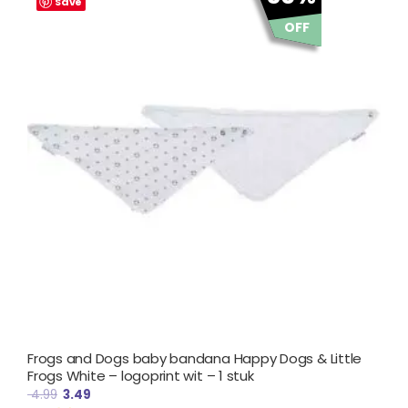
prijs
prijs
Save
was:
is:
OFF
€ 4.99.
€ 3.49.
Frogs and Dogs baby bandana Happy Dogs & Little
Frogs White – logoprint wit – 1 stuk
4.99
3.49