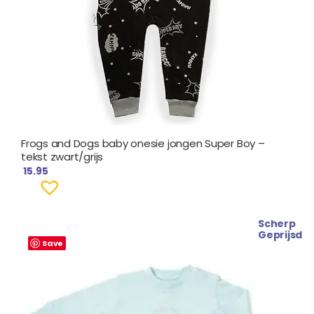
Frogs and Dogs baby onesie jongen Super Boy –
tekst zwart/grijs
15.95
Scherp
Oorspronkelijke
Huidige
Geprijsd
prijs
prijs
Save
was:
is:
€ 13.99.
€ 12.99.