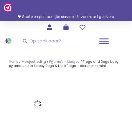
Ga
Naar
De
🖤 Snelle en persoonlijke service. Uit voorraad geleverd
Inhoud
Zoeken
Zoeken
Home
/
Meisjeskleding
/
Pyjama's - Meisjes
/ Frogs and Dogs baby
pyjama unisex Happy Dogs & Little Frogs – dierenprint mint