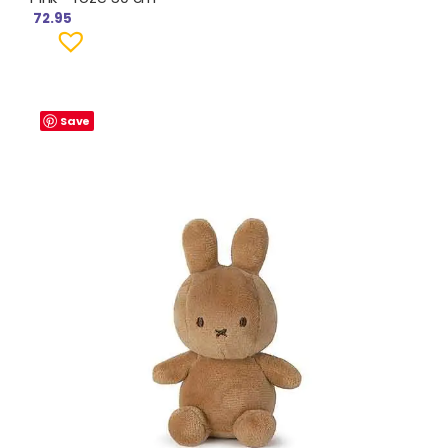
72.95
Save