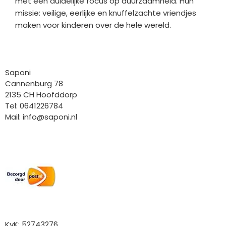
met een duidelijke focus op duurzaamheid. Hun
missie: veilige, eerlijke en knuffelzachte vriendjes
maken voor kinderen over de hele wereld.
Bedrijfgegevens
Saponi
Cannenburg 78
2135 CH Hoofddorp
Tel: 0641226784
Mail:
info@saponi.nl
Wij versturen met:
Overige gegevens
KvK: 52743276