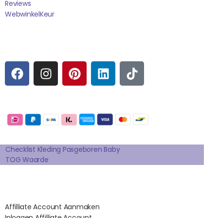
Reviews
WebwinkelK
Eur
Sociale media
F
I
P
L
T
A
N
I
I
I
C
S
N
N
K
E
T
T
K
T
Betaalmogelijkheden:
B
A
E
E
O
O
G
R
D
K
Extra pagina's
O
R
E
I
K
A
S
N
Checklist Kleding Pasgeboren Baby
TOG Waarde
M
T
Affilates
Affilliate Account Aanmaken
Inloggen Affilliate Account