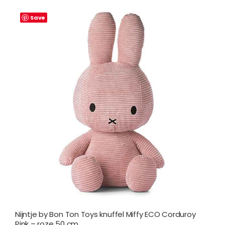
Save
Nijntje by Bon Ton Toys knuffel Miffy ECO Corduroy
Pink – roze 50 cm