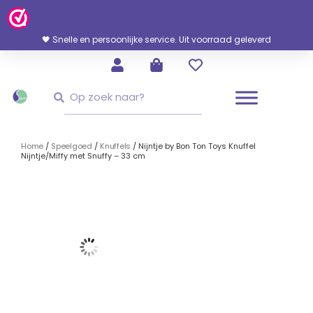
Ga
Naar
De
🖤 Snelle en persoonlijke service. Uit voorraad geleverd
Inhoud
Zoeken
Zoeken
Home
/
Speelgoed
/
Knuffels
/ Nijntje by Bon Ton Toys Knuffel
Nijntje/Miffy met Snuffy – 33 cm