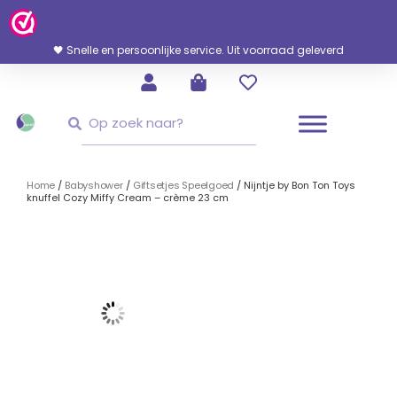
Ga
Naar
De
🖤 Snelle en persoonlijke service. Uit voorraad geleverd
Inhoud
Zoeken
Zoeken
Home
/
Babyshower
/
Giftsetjes Speelgoed
/ Nijntje by Bon Ton Toys
knuffel Cozy Miffy Cream – crème 23 cm