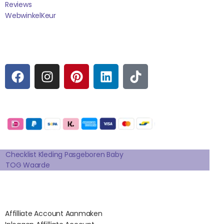
Reviews
WebwinkelK
Eur
Sociale media
F
I
P
L
T
A
N
I
I
I
C
S
N
N
K
E
T
T
K
T
Betaalmogelijkheden:
B
A
E
E
O
O
G
R
D
K
Extra pagina's
O
R
E
I
K
A
S
N
Checklist Kleding Pasgeboren Baby
TOG Waarde
M
T
Affilates
Affilliate Account Aanmaken