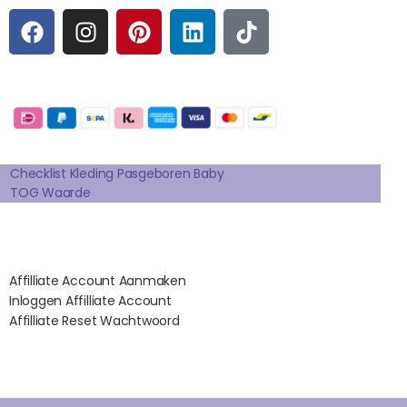
F
I
P
L
T
A
N
I
I
I
C
S
N
N
K
E
T
T
K
T
Betaalmogelijkheden:
B
A
E
E
O
O
G
R
D
K
Extra pagina's
O
R
E
I
K
A
S
N
Checklist Kleding Pasgeboren Baby
TOG Waarde
M
T
Affilates
Affilliate Account Aanmaken
Inloggen Affilliate Account
Affilliate Reset Wachtwoord
©2012 – 2026 saponi.nl | svwdeveloper.nl