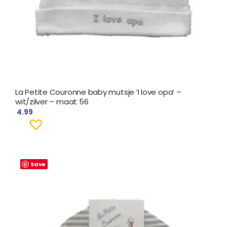
La Petite Couronne baby mutsje ‘I love opa’ –
wit/zilver – maat 56
4.99
Save