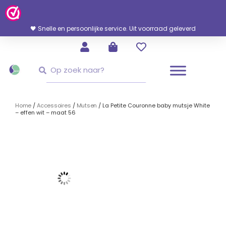
Ga
Naar
De
🖤 Snelle en persoonlijke service. Uit voorraad geleverd
Inhoud
Zoeken
Zoeken
Home
/
Accessoires
/
Mutsen
/ La Petite Couronne baby mutsje White
– effen wit – maat 56