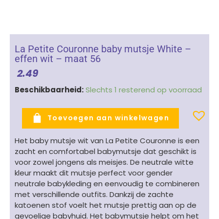
La Petite Couronne baby mutsje White –
effen wit – maat 56
2.49
La
Beschikbaarheid:
Slechts 1 resterend op voorraad
Petite
Couronne
Toevoegen aan winkelwagen
baby
mutsje
Het baby mutsje wit van La Petite Couronne is een
White
zacht en comfortabel babymutsje dat geschikt is
-
voor zowel jongens als meisjes. De neutrale witte
effen
kleur maakt dit mutsje perfect voor gender
wit
neutrale babykleding en eenvoudig te combineren
-
met verschillende outfits. Dankzij de zachte
maat
katoenen stof voelt het mutsje prettig aan op de
56
gevoelige babyhuid. Het babymutsje helpt om het
aantal