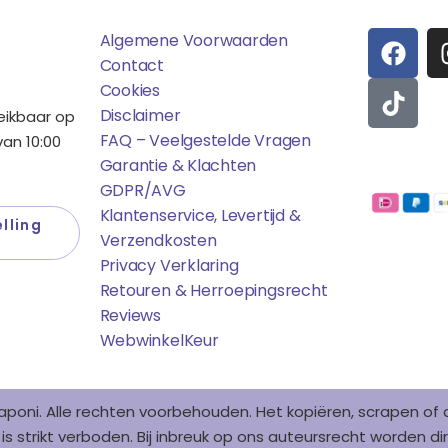
F
T
Algemene Voorwaarden
A
I
Contact
C
K
Cookies
E
T
Disclaimer
reikbaar op
B
O
FAQ – Veelgestelde Vragen
an 10:00
O
K
Garantie & Klachten
Betaalmo
O
GDPR/AVG
K
Klantenservice, Levertijd &
lling
Verzendkosten
Privacy Verklaring
Retouren & Herroepingsrecht
Reviews
WebwinkelK
Eur
aponi. Alle rechten voorbehouden. Het kopiëren, scrapen o
s strikt verboden. Bij inbreuk op ons auteursrecht worden 