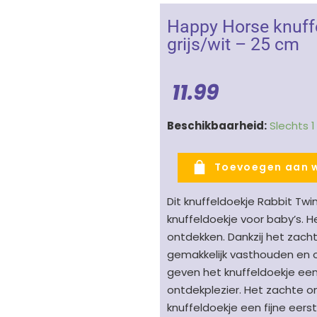
Happy Horse knuffe
grijs/wit – 25 cm
11.99
Happy
Beschikbaarheid:
Slechts 
Horse
knuffeldoekje
Toevoegen aan 
Rabbit
Twine
Dit knuffeldoekje Rabbit Twi
-
knuffeldoekje voor baby’s. He
konijn
ontdekken. Dankzij het zacht
grijs/wit
gemakkelijk vasthouden en 
-
geven het knuffeldoekje een
25
ontdekplezier. Het zachte on
cm
knuffeldoekje een fijne eers