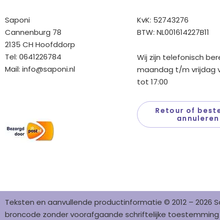
Saponi
KvK: 52743276
Cannenburg 78
BTW: NL001614227B11
2135 CH Hoofddorp
Tel: 0641226784
Wij zijn telefonisch be
Mail:
info@saponi.nl
maandag t/m vrijdag v
tot 17:00
Wij versturen met:
Retour of beste
annuleren
Teksten en aanvullende productinformatie © 2012 – 2026 S
broncode zonder voorafgaande schriftelijke toestemming i