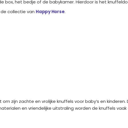
de box, het bedje of de babykamer. Hierdoor is het knuffeld
 de collectie van
Happy Horse
.
.
 om zijn zachte en vrolijke knuffels voor baby’s en kindere
materialen en vriendelijke uitstraling worden de knuffels vaak 
ens
Saponi
Social