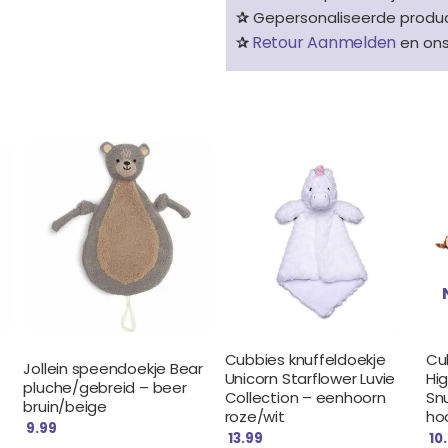
✰
Gepersonaliseerde product
Retour Aanmelden
✰
en on
Cubbies knuffeldoekje
Cu
Jollein speendoekje Bear
Unicorn Starflower Luvie
Hi
pluche/gebreid – beer
Collection – eenhoorn
Sn
bruin/beige
roze/wit
ho
9.99
13.99
10