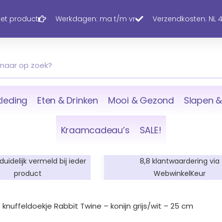
 het product
Werkdagen: ma t/m vr
Verzendkosten: NL 4,
leding
Eten & Drinken
Mooi & Gezond
Slapen &
Kraamcadeau’s
SALE!
 duidelijk vermeld bij ieder
8,8 klantwaardering via
product
WebwinkelKeur
knuffeldoekje Rabbit Twine – konijn grijs/wit – 25 cm