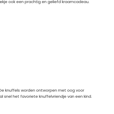
oekje ook een prachtig en geliefd kraamcadeau.
n. De knuffels worden ontworpen met oog voor
al snel het favoriete knuffelvriendje van een kind.
e media
Extra pagina's