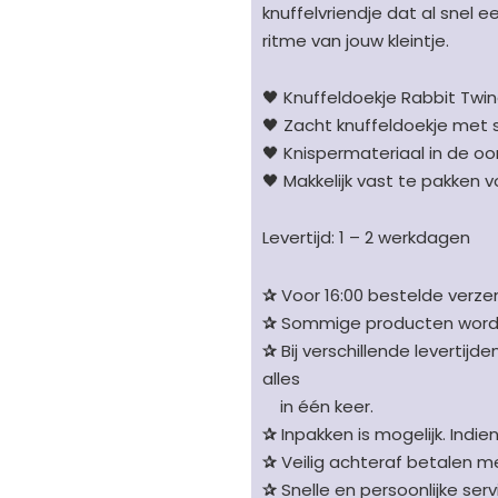
aantal
knuffelvriendje dat al snel 
ritme van jouw kleintje.
🖤 Knuffeldoekje Rabbit Twi
🖤 Zacht knuffeldoekje met s
🖤 Knispermateriaal in de oo
🖤 Makkelijk vast te pakken 
Levertijd: 1 – 2 werkdagen
✰
Voor 16:00 bestelde verzen
✰
Sommige producten worden 
✰
Bij verschillende levertijd
alles
in één keer.
✰
Inpakken is mogelijk. Indie
✰
Veilig achteraf betalen me
✰
Snelle en persoonlijke serv