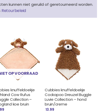
en kunnen niet geruild of geretourneerd worden.
Retourbeleid
s
NIET OP VOORRAAD
bbies knuffeldoekje
Cubbies knuffeldoekje
ghland Cow Rufus
Cockapoo Dreuzel Buggle
uggle Collection –
Luvie Collection – hond
ogland koe bruin
bruin/creme
.99
13.99