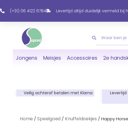
Ga
Naar
(+31) 06 4122 6784
Levertijd altijd duidelijk vermeld bij
De
Inhoud
Zoeken
Zoeken
Jongens
Meisjes
Accessoires
2e handsk
Veilig achteraf betalen met Klarna
Levertijd
Home
Speelgoed
Knuffeldoekjes
/
/
/ Happy Horse 