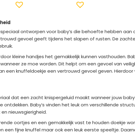
nheid
s speciaal ontworpen voor baby’s die behoefte hebben aan 
rouwd gevoel geeft tijdens het slapen of rusten. De zachte
bruik.
door kleine handjes het gemakkelijk kunnen vasthouden. Bab
 wanneer ze moe worden. Dit helpt om een gevoel van veilighe
een knuffeldoekje een vertrouwd gevoel geven. Hierdoor wo
iaal dat een zacht knispergeluid maakt wanneer jouw baby e
e ontdekken. Baby’s vinden het leuk om verschillende struct
 en nieuwsgierigheid.
rende oortjes en een gemakkelijk vast te houden doekje wor
n een fijne knuffel maar ook een leuk eerste speeltje. Daarna