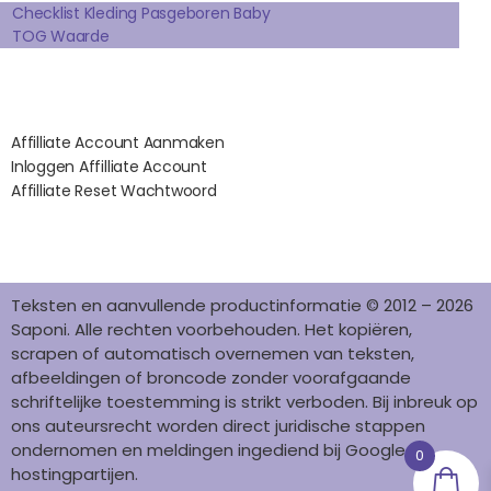
K
A
S
N
Checklist Kleding Pasgeboren Baby
TOG Waarde
M
T
Affilates
Affilliate Account Aanmaken
Inloggen Affilliate Account
Affilliate Reset Wachtwoord
©2012 – 2026 saponi.nl | svwdeveloper.nl
Teksten en aanvullende productinformatie © 2012 – 2026
Saponi. Alle rechten voorbehouden. Het kopiëren,
scrapen of automatisch overnemen van teksten,
afbeeldingen of broncode zonder voorafgaande
schriftelijke toestemming is strikt verboden. Bij inbreuk op
ons auteursrecht worden direct juridische stappen
ondernomen en meldingen ingediend bij Google en
0
hostingpartijen.