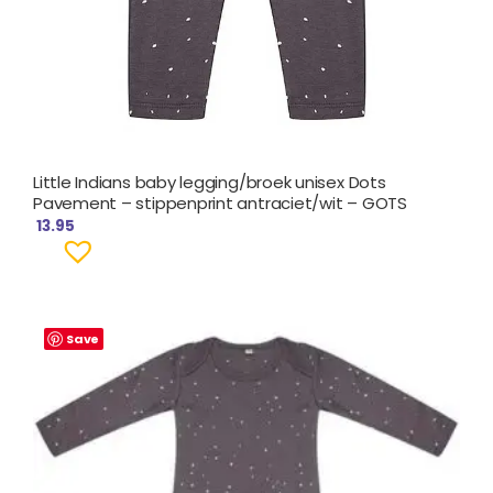
Little Indians baby legging/broek unisex Dots
Pavement – stippenprint antraciet/wit – GOTS
13.95
Oorspronkelijke
Huidige
prijs
prijs
Save
was:
is:
€ 24.95.
€ 18.95.