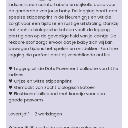
GOTS
Indians is een comfortabele en stijlvolle basic voor
aantal
de garderobe van jouw baby. De legging heeft een
speelse stippenprint in de kleuren grijs en wit die
zorgt voor een tijdloze en rustige uitstraling. Dankzij
het zachte biologische katoen voelt de legging
prettig aan op de gevoelige huid van je kleintje. De
rekbare stof zorgt ervoor dat je baby zich vrij kan
bewegen tijdens het spelen en ontdekken. Een fijne
legging die perfect past bij verschillende outfits.
🖤 Legging uit de Dots Pavement collectie van Little
Indians
🖤 Grijze en witte stippenprint
🖤 Gemaakt van zacht biologisch katoen
🖤 Elastische tailleband met koordje voor een
goede pasvorm
Levertijd: 1 – 2 werkdagen
✰
Voor 16:00 bestelde verzending volgens de