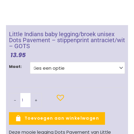
Little Indians baby legging/broek unisex
Dots Pavement – stippenprint antraciet/wit
– GOTS
13.95
Little
Maat:
Indians
baby
legging/broek
unisex
Dots
-
+
Pavement
-
stippenprint
Toevoegen aan winkelwagen
antraciet/wit
-
Deze mooie legging Dots Pavement van Little