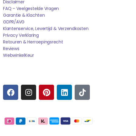
Disclaimer
FAQ – Veelgestelde Vragen
Garantie & Klachten
GDPR/AVG
Klantenservice, Levertijd & Verzendkosten
Privacy Verklaring
Retouren & Herroepingsrecht
Reviews
WebwinkelK
Eur
Sociale media
F
I
P
L
T
A
N
I
I
I
C
S
N
N
K
E
T
T
K
T
Betaalmogelijkheden:
B
A
E
E
O
O
G
R
D
K
Extra pagina's
O
R
E
I