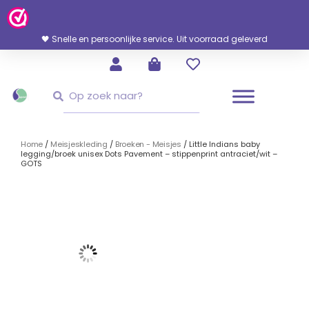
Ga
Naar
De
🖤 Snelle en persoonlijke service. Uit voorraad geleverd
Inhoud
Zoeken
Zoeken
Home
/
Meisjeskleding
/
Broeken - Meisjes
/ Little Indians baby
legging/broek unisex Dots Pavement – stippenprint antraciet/wit –
GOTS