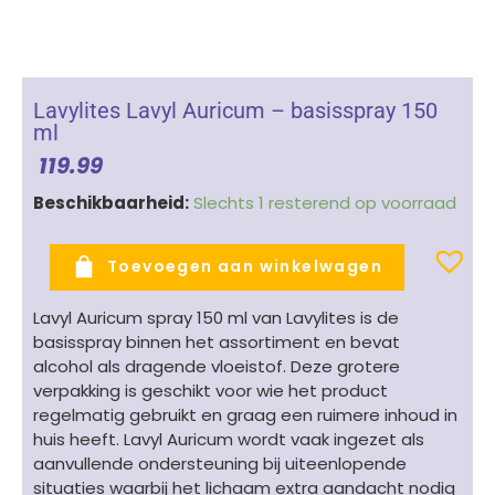
Lavylites Lavyl Auricum – basisspray 150
ml
119.99
Lavylites
Beschikbaarheid:
Slechts 1 resterend op voorraad
Lavyl
Auricum
Toevoegen aan winkelwagen
-
basisspray
Lavyl Auricum spray 150 ml van Lavylites is de
150
basisspray binnen het assortiment en bevat
ml
alcohol als dragende vloeistof. Deze grotere
aantal
verpakking is geschikt voor wie het product
regelmatig gebruikt en graag een ruimere inhoud in
huis heeft. Lavyl Auricum wordt vaak ingezet als
aanvullende ondersteuning bij uiteenlopende
situaties waarbij het lichaam extra aandacht nodig