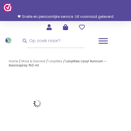
Ga
Naar
De
🖤 Snelle en persoonlijke service. Uit voorraad geleverd
Inhoud
Zoeken
Zoeken
Home
/
Mooi & Gezond
/
Lavylites
/ Lavylites Lavyl Auricum –
basisspray 150 ml