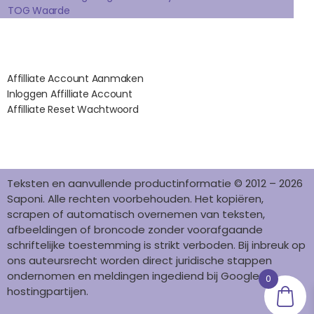
TOG Waarde
M
T
Affilates
Affilliate Account Aanmaken
Inloggen Affilliate Account
Affilliate Reset Wachtwoord
©2012 – 2026 saponi.nl | svwdeveloper.nl
Teksten en aanvullende productinformatie © 2012 – 2026
Saponi. Alle rechten voorbehouden. Het kopiëren,
scrapen of automatisch overnemen van teksten,
afbeeldingen of broncode zonder voorafgaande
schriftelijke toestemming is strikt verboden. Bij inbreuk op
ons auteursrecht worden direct juridische stappen
ondernomen en meldingen ingediend bij Google en
0
hostingpartijen.