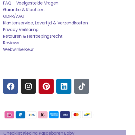
FAQ – Veelgestelde Vragen
Garantie & Klachten
GDPR/AVG
Klantenservice, Levertijd & Verzendkosten
Privacy Verklaring
Retouren & Herroepingsrecht
Reviews
WebwinkelK
Eur
Sociale media
F
I
P
L
T
A
N
I
I
I
C
S
N
N
K
E
T
T
K
T
Betaalmogelijkheden:
B
A
E
E
O
O
G
R
D
K
Extra pagina's
O
R
E
I
K
A
S
N
Checklist Kleding Pasgeboren Baby