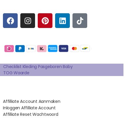
Sociale media
F
I
P
L
T
A
N
I
I
I
C
S
N
N
K
E
T
T
K
T
Betaalmogelijkheden:
B
A
E
E
O
O
G
R
D
K
Extra pagina's
O
R
E
I
K
A
S
N
Checklist Kleding Pasgeboren Baby
TOG Waarde
M
T
Affilates
Affilliate Account Aanmaken
Inloggen Affilliate Account
Affilliate Reset Wachtwoord