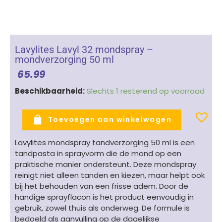
Lavylites Lavyl 32 mondspray –
mondverzorging 50 ml
65.99
Lavylites
Beschikbaarheid:
Slechts 1 resterend op voorraad
Lavyl
32
Toevoegen aan winkelwagen
mondspray
-
Lavylites mondspray tandverzorging 50 ml is een
mondverzorging
tandpasta in sprayvorm die de mond op een
50
praktische manier ondersteunt. Deze mondspray
ml
reinigt niet alleen tanden en kiezen, maar helpt ook
aantal
bij het behouden van een frisse adem. Door de
handige sprayflacon is het product eenvoudig in
gebruik, zowel thuis als onderweg. De formule is
bedoeld als aanvulling op de dagelijkse