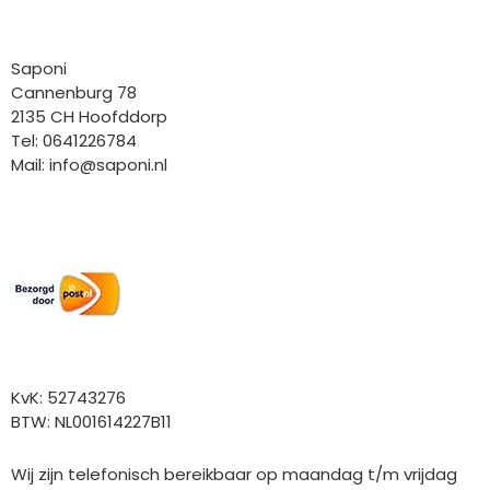
Bedrijfgegevens
Saponi
Cannenburg 78
2135 CH Hoofddorp
Tel: 0641226784
Mail:
info@saponi.nl
Wij versturen met:
Overige gegevens
KvK: 52743276
BTW: NL001614227B11
Wij zijn telefonisch bereikbaar op maandag t/m vrijdag